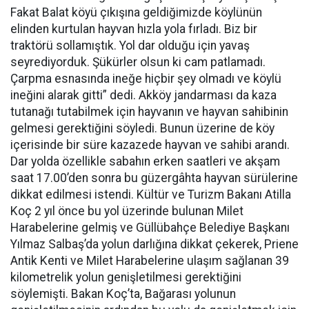
Fakat Balat köyü çıkışına geldiğimizde köylünün
elinden kurtulan hayvan hızla yola fırladı. Biz bir
traktörü sollamıştık. Yol dar olduğu için yavaş
seyrediyorduk. Şükürler olsun ki cam patlamadı.
Çarpma esnasında ineğe hiçbir şey olmadı ve köylü
ineğini alarak gitti” dedi. Akköy jandarması da kaza
tutanağı tutabilmek için hayvanın ve hayvan sahibinin
gelmesi gerektiğini söyledi. Bunun üzerine de köy
içerisinde bir süre kazazede hayvan ve sahibi arandı.
Dar yolda özellikle sabahın erken saatleri ve akşam
saat 17.00’den sonra bu güzergâhta hayvan sürülerine
dikkat edilmesi istendi. Kültür ve Turizm Bakanı Atilla
Koç 2 yıl önce bu yol üzerinde bulunan Milet
Harabelerine gelmiş ve Güllübahçe Belediye Başkanı
Yılmaz Salbaş’da yolun darlığına dikkat çekerek, Priene
Antik Kenti ve Milet Harabelerine ulaşım sağlanan 39
kilometrelik yolun genişletilmesi gerektiğini
söylemişti. Bakan Koç’ta, Bağarası yolunun