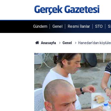
Gündem
Genel
Resmi İlanlar
STO
S
Anasayfa
Genel
Hanedan’dan köylülere