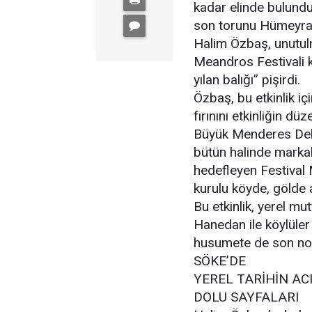
kadar elinde bulund
son torunu Hümeyra S
Halim Özbaş, unutulm
Meandros Festivali 
yılan balığı” pişirdi.
Özbaş, bu etkinlik iç
fırınını etkinliğin d
Büyük Menderes Deltas
bütün halinde marka
hedefleyen Festival
kurulu köyde, gölde a
Bu etkinlik, yerel mu
Hanedan ile köylüle
husumete de son nok
SÖKE’DE
YEREL TARİHİN AC
DOLU SAYFALARI