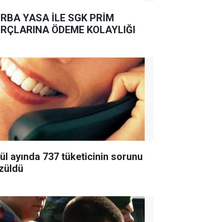
RBA YASA İLE SGK PRİM
RÇLARINA ÖDEME KOLAYLIĞI
lül ayında 737 tüketicinin sorunu
züldü