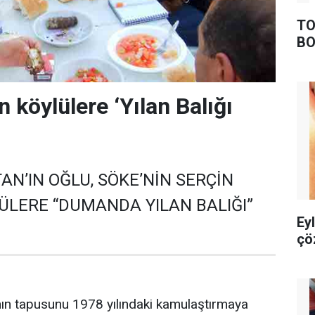
TO
BO
 köylülere ‘Yılan Balığı
N’IN OĞLU, SÖKE’NİN SERÇİN
ÜLERE “DUMANDA YILAN BALIĞI”
Ey
çö
ının tapusunu 1978 yılındaki kamulaştırmaya