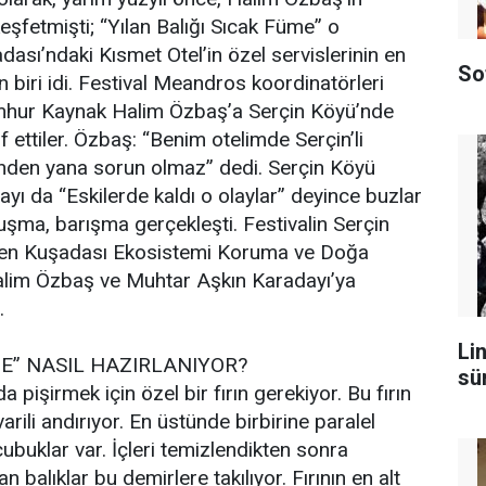
eşfetmişti; “Yılan Balığı Sıcak Füme” o
dası’ndaki Kısmet Otel’in özel servislerinin en
So
biri idi. Festival Meandros koordinatörleri
hur Kaynak Halim Özbaş’a Serçin Köyü’nde
if ettiler. Özbaş: “Benim otelimde Serçin’li
enden yana sorun olmaz” dedi. Serçin Köyü
yı da “Eskilerde kaldı o olaylar” deyince buzlar
luşma, barışma gerçekleşti. Festivalin Serçin
den Kuşadası Ekosistemi Koruma ve Doğa
alim Özbaş ve Muhtar Aşkın Karadayı’ya
.
Lin
ME” NASIL HAZIRLANIYOR?
sü
a pişirmek için özel bir fırın gerekiyor. Bu fırın
arili andırıyor. En üstünde birbirine paralel
çubuklar var. İçleri temizlendikten sonra
n balıklar bu demirlere takılıyor. Fırının en alt