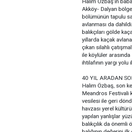
Halim Özbaş’ın babası
Akköy- Dalyan bölge
bölümünün tapulu sah
avlanması da dahildi
balıkçıları gölde kaç
yıllarda kaçak avlana
çıkan silahlı çatışm
ile köylüler arasında
ihtilafının yargı yol
40 YIL ARADAN SO
Halim Özbaş, son ke
Meandros Festivali 
vesilesi ile geri dön
havzası yerel kültür
yapılan yanlışlar yü
balıkçılık da önemli 
balığının değerini il