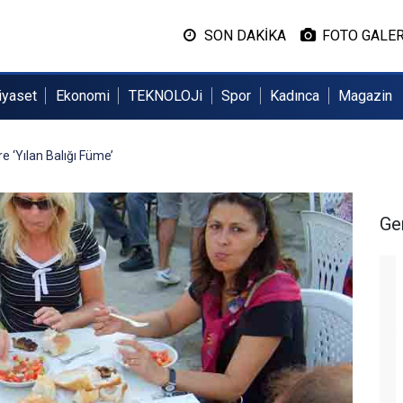
SON DAKİKA
FOTO GALER
iyaset
Ekonomi
TEKNOLOJi
Spor
Kadınca
Magazin
 ‘Yılan Balığı Füme’
Ge