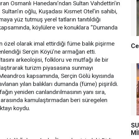
uran Osmanlı Hanedanı’ndan Sultan Vahdettin’in
ultan’ın oğlu, Kuşadası Kısmet Otel’in sahibi,
aya yüz tutmuş yerel tatların tanıtıldığı
kapsamında, köylülere ve konuklara “Dumanda
in özel olarak imal ettirdiği füme balık pişirme
Ce
üzenlendiği Serçin Köyü’ne armağan etti.
ını arkeolojisi, folkloru ve mutfağı ile bir
laştırarak turizm piyasasına sunmayı
 Meandros kapsamında, Serçin Gölü kıyısında
vlanan yılan balıkları dumanda (füme) pişirildi.
tfağın yeniden canlandırılmasının yanı sıra,
r arasında kamulaştırmadan beri süregelen
tayı koydu.
I
SU
Mİ