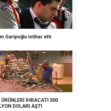
m Garipoğlu intihar etti
 ÜRÜNLERİ İHRACATI 500
LYON DOLARI AŞTI