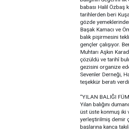
babası Halil Özbaş k
tarihlerden beri Kuşa
gözde yemeklerinden 
Başak Kamacı ve Öm
balık pişirmesini tekl
gençler çalışıyor. B
Muhtarı Aşkın Karada
çözüldü ve tarihî bu
gezisini organize e
Sevenler Derneği, H
teşekkür beratı verdi
“YILAN BALIĞI FÜ
Yılan balığını dumand
üst üste konmuş iki v
yerleştirilmiş demir 
başlarına kanca takıla