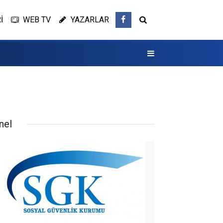
İ
WEB TV
YAZARLAR
nel