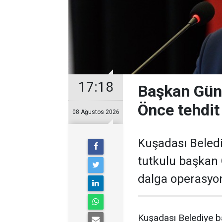
17:18
Başkan Güne
Önce tehdit 
08 Ağustos 2026
Kuşadası Beledi
tutkulu başkan 
dalga operasyon
Kuşadası Belediye ba