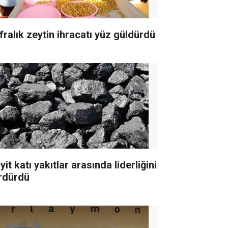
fralık zeytin ihracatı yüz güldürdü
yit katı yakıtlar arasında liderliğini
rdürdü