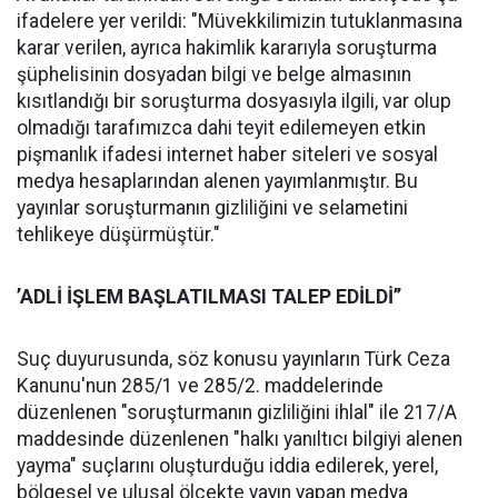
ifadelere yer verildi: "Müvekkilimizin tutuklanmasına
karar verilen, ayrıca hakimlik kararıyla soruşturma
şüphelisinin dosyadan bilgi ve belge almasının
kısıtlandığı bir soruşturma dosyasıyla ilgili, var olup
olmadığı tarafımızca dahi teyit edilemeyen etkin
pişmanlık ifadesi internet haber siteleri ve sosyal
medya hesaplarından alenen yayımlanmıştır. Bu
yayınlar soruşturmanın gizliliğini ve selametini
tehlikeye düşürmüştür."
’ADLİ İŞLEM BAŞLATILMASI TALEP EDİLDİ’’
Suç duyurusunda, söz konusu yayınların Türk Ceza
Kanunu'nun 285/1 ve 285/2. maddelerinde
düzenlenen "soruşturmanın gizliliğini ihlal" ile 217/A
maddesinde düzenlenen "halkı yanıltıcı bilgiyi alenen
yayma" suçlarını oluşturduğu iddia edilerek, yerel,
bölgesel ve ulusal ölçekte yayın yapan medya