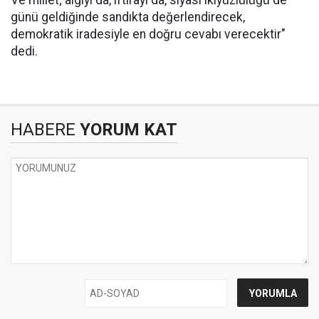
Ve millet; algıyı da, iftirayı da, siyasi ikiyüzlülüğü de
günü geldiğinde sandıkta değerlendirecek,
demokratik iradesiyle en doğru cevabı verecektir"
dedi.
HABERE
YORUM KAT