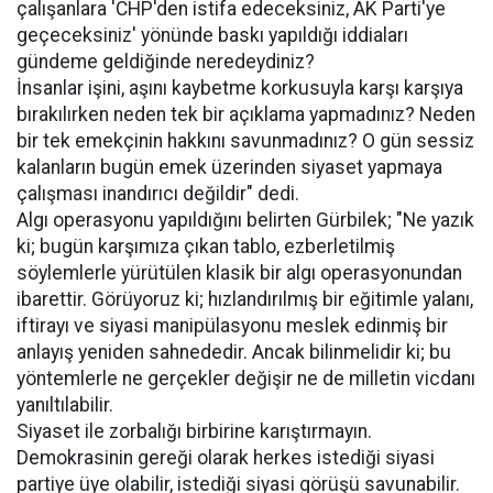
çalışanlara 'CHP'den istifa edeceksiniz, AK Parti'ye
geçeceksiniz' yönünde baskı yapıldığı iddiaları
gündeme geldiğinde neredeydiniz?
İnsanlar işini, aşını kaybetme korkusuyla karşı karşıya
bırakılırken neden tek bir açıklama yapmadınız? Neden
bir tek emekçinin hakkını savunmadınız? O gün sessiz
kalanların bugün emek üzerinden siyaset yapmaya
çalışması inandırıcı değildir" dedi.
Algı operasyonu yapıldığını belirten Gürbilek; "Ne yazık
ki; bugün karşımıza çıkan tablo, ezberletilmiş
söylemlerle yürütülen klasik bir algı operasyonundan
ibarettir. Görüyoruz ki; hızlandırılmış bir eğitimle yalanı,
iftirayı ve siyasi manipülasyonu meslek edinmiş bir
anlayış yeniden sahnededir. Ancak bilinmelidir ki; bu
yöntemlerle ne gerçekler değişir ne de milletin vicdanı
yanıltılabilir.
Siyaset ile zorbalığı birbirine karıştırmayın.
Demokrasinin gereği olarak herkes istediği siyasi
partiye üye olabilir, istediği siyasi görüşü savunabilir.