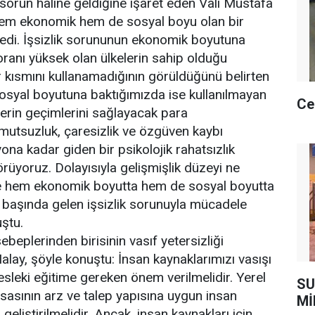
 sorun haline geldiğine işaret eden Vali Mustafa
em ekonomik hem de sosyal boyu olan bir
edi. İşsizlik sorununun ekonomik boyutuna
 oranı yüksek olan ülkelerin sahip olduğu
 kısmını kullanamadığının görüldüğünü belirten
osyal boyutuna baktığımızda ise kullanılmayan
Ce
lerin geçimlerini sağlayacak para
mutsuzluk, çaresizlik ve özgüven kaybı
ona kadar giden bir psikolojik rahatsızlık
 görüyoruz. Dolayısıyla gelişmişlik düzeyi ne
ke hem ekonomik boyutta hem de sosyal boyutta
 başında gelen işsizlik sorunuyla mücadele
uştu.
sebeplerinden birisinin vasıf yetersizliği
ay, şöyle konuştu: İnsan kaynaklarımızı vasışı
esleki eğitime gereken önem verilmelidir. Yerel
SU
asının arz ve talep yapısına uygun insan
Mİ
ı geliştirilmelidir. Ancak, insan kaynakları için