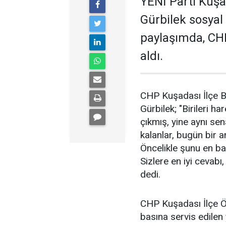
YENİ Parti Kuş
Gürbilek sosyal
paylaşımda, CHP
aldı.
CHP Kuşadası İlçe B
Gürbilek; "Birileri h
çıkmış, yine aynı se
kalanlar, bugün bir 
Öncelikle şunu en baş
Sizlere en iyi cevabı
dedi.
CHP Kuşadası İlçe Ö
basına servis edilen 