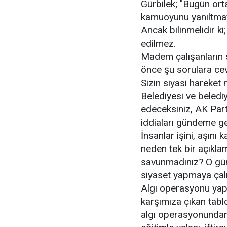
Gürbilek; "Bugün orta
kamuoyunu yanıltmaya
Ancak bilinmelidir ki
edilmez.
Madem çalışanların 
önce şu sorulara cev
Sizin siyasi hareket
Belediyesi ve belediy
edeceksiniz, AK Part
iddiaları gündeme g
İnsanlar işini, aşını
neden tek bir açıkla
savunmadınız? O gün
siyaset yapmaya çalış
Algı operasyonu yapıl
karşımıza çıkan tablo
algı operasyonundan i