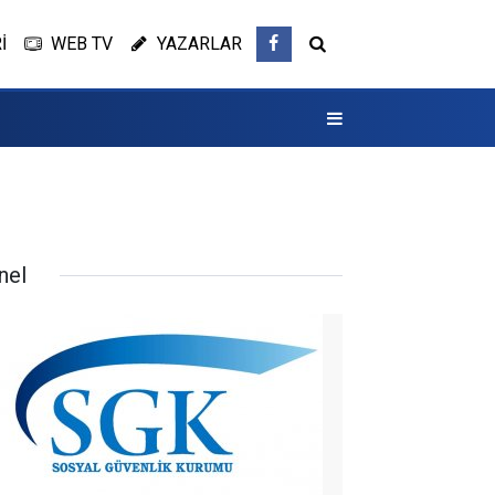
İ
WEB TV
YAZARLAR
nel