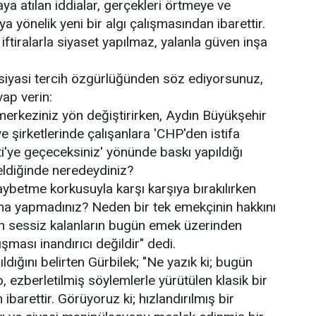
ya atılan iddialar, gerçekleri örtmeye ve
 yönelik yeni bir algı çalışmasından ibarettir.
; iftiralarla siyaset yapılmaz, yalanla güven inşa
siyasi tercih özgürlüğünden söz ediyorsunuz,
ap verin:
 merkeziniz yön değiştirirken, Aydın Büyükşehir
e şirketlerinde çalışanlara 'CHP'den istifa
i'ye geçeceksiniz' yönünde baskı yapıldığı
eldiğinde neredeydiniz?
 kaybetme korkusuyla karşı karşıya bırakılırken
ma yapmadınız? Neden bir tek emekçinin hakkını
 sessiz kalanların bugün emek üzerinden
ması inandırıcı değildir" dedi.
dığını belirten Gürbilek; "Ne yazık ki; bugün
, ezberletilmiş söylemlerle yürütülen klasik bir
barettir. Görüyoruz ki; hızlandırılmış bir