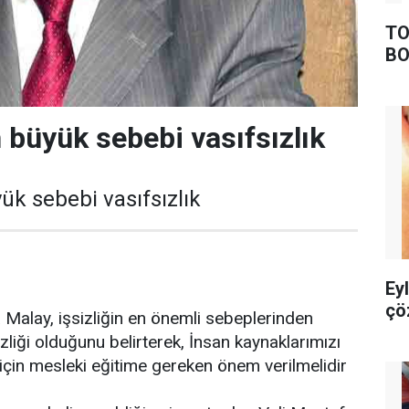
TO
BO
n büyük sebebi vasıfsızlık
yük sebebi vasıfsızlık
Ey
çö
 Malay, işsizliğin en önemli sebeplerinden
izliği olduğunu belirterek, İnsan kaynaklarımızı
için mesleki eğitime gereken önem verilmelidir