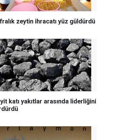
fralık zeytin ihracatı yüz güldürdü
yit katı yakıtlar arasında liderliğini
rdürdü