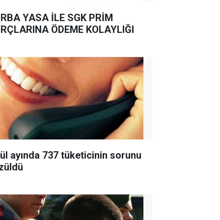
RBA YASA İLE SGK PRİM
RÇLARINA ÖDEME KOLAYLIĞI
lül ayında 737 tüketicinin sorunu
züldü