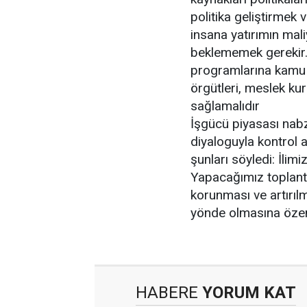
politika geliştirmek
insana yatırımın mali
beklememek gerekir.
programlarına kamu v
örgütleri, meslek kuru
sağlamalıdır
İşgücü piyasası nabzın
diyaloguyla kontrol a
şunları söyledi: İlim
Yapacağımız toplantı
korunması ve artırılm
yönde olmasına özen 
HABERE
YORUM KAT