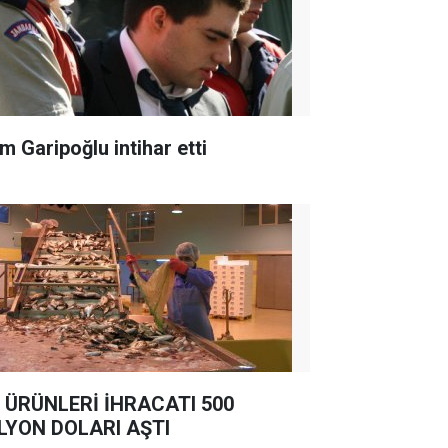
m Garipoğlu intihar etti
 ÜRÜNLERİ İHRACATI 500
LYON DOLARI AŞTI