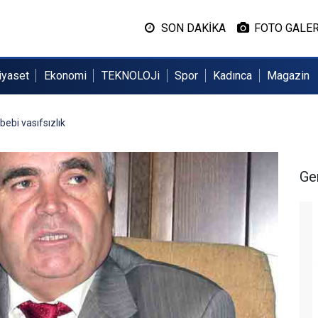
SON DAKİKA
FOTO GALER
iyaset
Ekonomi
TEKNOLOJi
Spor
Kadınca
Magazin
bebi vasıfsızlık
Ge