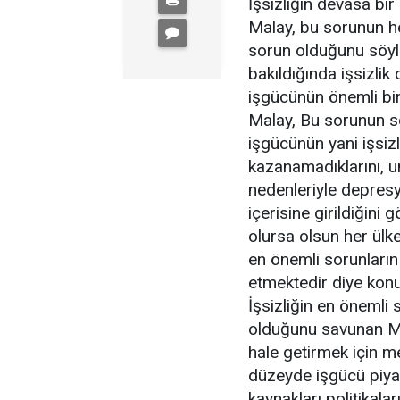
İşsizliğin devasa bir
Malay, bu sorunun h
sorun olduğunu söyl
bakıldığında işsizlik
işgücünün önemli bir
Malay, Bu sorunun s
işgücünün yani işsiz
kazanamadıklarını, u
nedenleriyle depresy
içerisine girildiğini
olursa olsun her ül
en önemli sorunların
etmektedir diye kon
İşsizliğin en önemli 
olduğunu savunan Mal
hale getirmek için m
düzeyde işgücü piyas
kaynakları politikalar