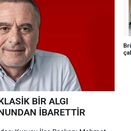
Br
ça
KLASİK BİR ALGI
NUNDAN İBARETTİR