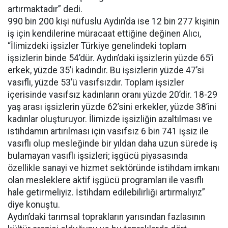
artırmaktadır” dedi.
990 bin 200 kişi nüfuslu Aydın’da ise 12 bin 277 kişinin
iş için kendilerine müracaat ettiğine değinen Alıcı,
“İlimizdeki işsizler Türkiye genelindeki toplam
işsizlerin binde 54’dür. Aydın’daki işsizlerin yüzde 65’i
erkek, yüzde 35’i kadındır. Bu işsizlerin yüzde 47’si
vasıflı, yüzde 53’ü vasıfsızdır. Toplam işsizler
içerisinde vasıfsız kadınların oranı yüzde 20’dir. 18-29
yaş arası işsizlerin yüzde 62’sini erkekler, yüzde 38’ini
kadınlar oluşturuyor. İlimizde işsizliğin azaltılması ve
istihdamın artırılması için vasıfsız 6 bin 741 işsiz ile
vasıflı olup mesleğinde bir yıldan daha uzun sürede iş
bulamayan vasıflı işsizleri; işgücü piyasasında
özellikle sanayi ve hizmet sektöründe istihdam imkanı
olan mesleklere aktif işgücü programları ile vasıflı
hale getirmeliyiz. İstihdam edilebilirliği artırmalıyız”
diye konuştu.
Aydın’daki tarımsal toprakların yarısından fazlasının