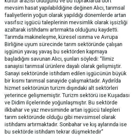
kültür arazisi olduğunu ve bu topraklarda dört
mevsim hasat yapılabildiğine değinen Alıcı, tarımsal
faaliyetlerin yoğun olarak yapıldığı dönemlerde artan
vasıfsız işgücü taleplerinin mevsimlik olarak işsizliği
azaltarak istihdamı artırmakta olduğunu kaydetti.
Tarımda makineleşme, küresel ısınma ve Avrupa
Birliğine uyum sürecinde tarım sektöründe çalışan
işgünün yavaş yavaş bu sektörden kapmaya
başladığını savunan Alıcı, şunları söyledi: “İlimiz
sanayisi tarımsal ürünlere dayalı olarak gelişmiştir.
Sanayi sektöründe istihdam edilen işgücünün büyük
bir kısmı tarımsal sanayide çalışmaktadır. Aydın’da
hizmet sektörünün turizm dışındaki alt sektörleri
yeterince gelişmemiştir. Turizm sektörü ise Kuşadası
ve Didim ilçelerinde yoğunlaşmıştır. Bu sektörde
ilkbahar ve yaz mevsiminde artan işgücü talepleri
tarım sektöründe olduğu gibi mevsimsel olarak
istihdamı artırmaktadır. Sonbahar ve kış aylarında ise
bu sektörde istihdam tekrar düşmektedir”