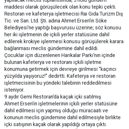
yapılacak meclis toplantısında, 5 nolu gündem
maddesi olarak görüşülecek olan konu tepki çekti.
Restoran ve kafeterya işletmecisi Rai Gıda Turizm Dış
Tic. ve San. Ltd. Şti. adına Ahmet Ersen’in Söke
Belediyesi’ne yaptığı başvurusu üzerine; söz konusu
her iki işletmenin de içkili yerler statüsüne dahil
edilerek krokiye işlenmesi konusu görüşülerek karara
bağlanması meclis gündemine dahil edildi.
Çocuklar için düzenlenen Harikalar Parkı’nın içinde
bulunan kafeterya ve restoranı içkili işletme
konumuna getirmek için devreye girilmesi “kaçıncı
yüzyılda yaşıyoruz!” dedirtti. Kafeterya ve restoran
işletmecisinin bu yöndeki talebinin reddedilmesi
isteniyor.
9 aydır Gemi Restoran’da kaçak içki satılmış
Ahmet Ersen’in işletmelerinin içkili yerler statüsüne
dahil edilmesi için yapmış olduğu müracaatı ve
konunun meclis gündemine dahil edilmesiyle birlikte
içki satışının kaçak olarak yapıldığı ortaya çıktı.