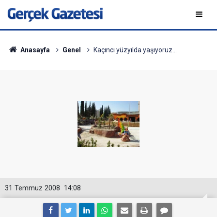
Anasayfa
Genel
Kaçıncı yüzyılda yaşıyoruz…
31 Temmuz 2008
14:08