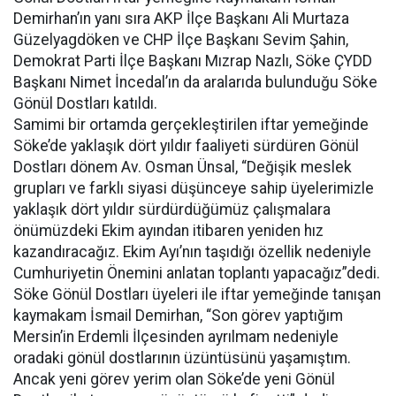
Demirhan’ın yanı sıra AKP İlçe Başkanı Ali Murtaza
Güzelyagdöken ve CHP İlçe Başkanı Sevim Şahin,
Demokrat Parti İlçe Başkanı Mızrap Nazlı, Söke ÇYDD
Başkanı Nimet İncedal’ın da aralarıda bulunduğu Söke
Gönül Dostları katıldı.
Samimi bir ortamda gerçekleştirilen iftar yemeğinde
Söke’de yaklaşık dört yıldır faaliyeti sürdüren Gönül
Dostları dönem Av. Osman Ünsal, “Değişik meslek
grupları ve farklı siyasi düşünceye sahip üyelerimizle
yaklaşık dört yıldır sürdürdüğümüz çalışmalara
önümüzdeki Ekim ayından itibaren yeniden hız
kazandıracağız. Ekim Ayı’nın taşıdığı özellik nedeniyle
Cumhuriyetin Önemini anlatan toplantı yapacağız”dedi.
Söke Gönül Dostları üyeleri ile iftar yemeğinde tanışan
kaymakam İsmail Demirhan, “Son görev yaptığım
Mersin’in Erdemli İlçesinden ayrılmam nedeniyle
oradaki gönül dostlarının üzüntüsünü yaşamıştım.
Ancak yeni görev yerim olan Söke’de yeni Gönül