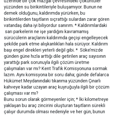
üzerinde bir çok mazgal çevresindeki çöküntüler
yüzünden su birikintileriyle buluşamıyor. Bunun ne
demek olduğunu, kaldırımda yürürken, bu
birikintilerden taşıtların sıçrattığı sulardan zarar gören
vatandaş daha iyi biliyordur sanırım. * Kaldırımlardaki
sarı parkelerin ne işe yardığını kavramamış
sürücülerin araçlarını kaldırımda geçişi engelleyecek
şekilde park etme alışkanlıkları hala sürüyor. Kaldırım
başı engel direkleri yeterli değil gibi. * Söke’mizde
günden güne hızla arttığı dile getirilen araç sayısının
yarattığı park sorunuyla ilgili çözüm üretme
çalışmaları var mı? Kent Trafik Komisyonuna sormak
lazım. Aynı komisyona bir soru daha; günde defalarca
Hükümet Meydanındaki tıkanma yüzünden Çınarlı
kahveye kadar uzayan araç kuyruğuyla ilgili bir çözüm
çalışması var mı?
Bunu sorun olarak görmeyenler için; * İki kilometreye
yaklaşan bu araç zincirini oluşturan taşıtların sürekli
çalışır durumda olması nedeniyle ve her gün, bunun