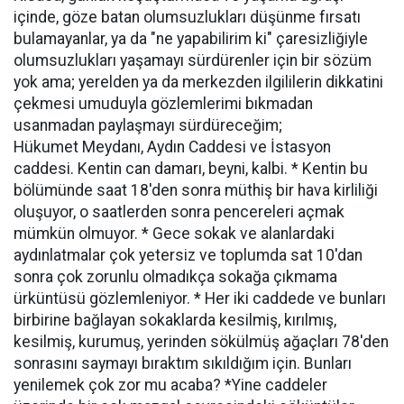
içinde, göze batan olumsuzlukları düşünme fırsatı
bulamayanlar, ya da "ne yapabilirim ki" çaresizliğiyle
olumsuzlukları yaşamayı sürdürenler için bir sözüm
yok ama; yerelden ya da merkezden ilgililerin dikkatini
çekmesi umuduyla gözlemlerimi bıkmadan
usanmadan paylaşmayı sürdüreceğim;
Hükumet Meydanı, Aydın Caddesi ve İstasyon
caddesi. Kentin can damarı, beyni, kalbi. * Kentin bu
bölümünde saat 18'den sonra müthiş bir hava kirliliği
oluşuyor, o saatlerden sonra pencereleri açmak
mümkün olmuyor. * Gece sokak ve alanlardaki
aydınlatmalar çok yetersiz ve toplumda sat 10'dan
sonra çok zorunlu olmadıkça sokağa çıkmama
ürküntüsü gözlemleniyor. * Her iki caddede ve bunları
birbirine bağlayan sokaklarda kesilmiş, kırılmış,
kesilmiş, kurumuş, yerinden sökülmüş ağaçları 78'den
sonrasını saymayı bıraktım sıkıldığım için. Bunları
yenilemek çok zor mu acaba? *Yine caddeler