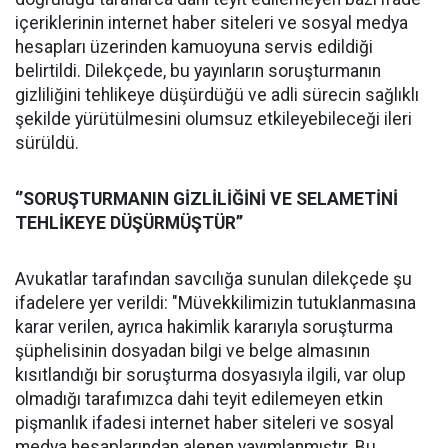
içeriklerinin internet haber siteleri ve sosyal medya
hesapları üzerinden kamuoyuna servis edildiği
belirtildi. Dilekçede, bu yayınların soruşturmanın
gizliliğini tehlikeye düşürdüğü ve adli sürecin sağlıklı
şekilde yürütülmesini olumsuz etkileyebileceği ileri
sürüldü.
‘’SORUŞTURMANIN GİZLİLİĞİNİ VE SELAMETİNİ
TEHLİKEYE DÜŞÜRMÜŞTÜR’’
Avukatlar tarafından savcılığa sunulan dilekçede şu
ifadelere yer verildi: "Müvekkilimizin tutuklanmasına
karar verilen, ayrıca hakimlik kararıyla soruşturma
şüphelisinin dosyadan bilgi ve belge almasının
kısıtlandığı bir soruşturma dosyasıyla ilgili, var olup
olmadığı tarafımızca dahi teyit edilemeyen etkin
pişmanlık ifadesi internet haber siteleri ve sosyal
medya hesaplarından alenen yayımlanmıştır. Bu