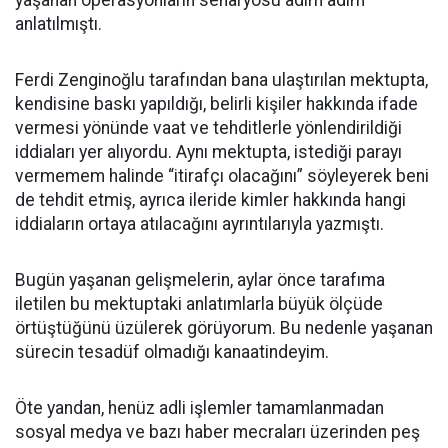
yaşanan operasyonların senaryosu adım adım
anlatılmıştı.
Ferdi Zenginoğlu tarafından bana ulaştırılan mektupta,
kendisine baskı yapıldığı, belirli kişiler hakkında ifade
vermesi yönünde vaat ve tehditlerle yönlendirildiği
iddiaları yer alıyordu. Aynı mektupta, istediği parayı
vermemem halinde “itirafçı olacağını” söyleyerek beni
de tehdit etmiş, ayrıca ileride kimler hakkında hangi
iddiaların ortaya atılacağını ayrıntılarıyla yazmıştı.
Bugün yaşanan gelişmelerin, aylar önce tarafıma
iletilen bu mektuptaki anlatımlarla büyük ölçüde
örtüştüğünü üzülerek görüyorum. Bu nedenle yaşanan
sürecin tesadüf olmadığı kanaatindeyim.
Öte yandan, henüz adli işlemler tamamlanmadan
sosyal medya ve bazı haber mecraları üzerinden peş