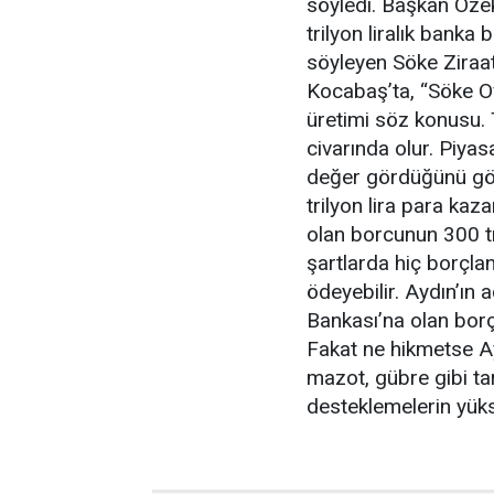
söyledi. Başkan Öze
trilyon liralık banka 
söyleyen Söke Ziraa
Kocabaş’ta, “Söke O
üretimi söz konusu.
civarında olur. Piy
değer gördüğünü göz
trilyon lira para kaz
olan borcunun 300 tr
şartlarda hiç borçl
ödeyebilir. Aydın’ın 
Bankası’na olan borçl
Fakat ne hikmetse Ay
mazot, gübre gibi tarı
desteklemelerin yüks