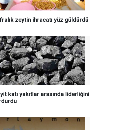
fralık zeytin ihracatı yüz güldürdü
yit katı yakıtlar arasında liderliğini
rdürdü