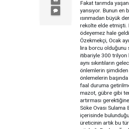
Fakat tarımda yaşan
yansıyor. Bunun en b
ısınmadan büyük der
rekolte elde etmişti
ödeyemez hale geldi
Özekmekçi, Ocak ayı i
lira borcu olduğunu 
itibariyle 300 trilyo
aynı sıkıntıların gel
önlemlerin şimdiden 
önlemelerin başında Ç
faal duruma getirilm
mazot, gübre gibi te
artırması gerektiğine 
Söke Ovası Sulama Bir
içerisinde bulunduğu 
üreticinin artık bu 