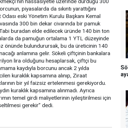
kmekçi’nin hassasiyetle üzerinde durduğu 300
borcunun, piyasalarda da sıkıntı yarattığını
t Odası eski Yönetim Kurulu Başkanı Kemal
vasında 300 bin dekar civarında bir pamuk
 Tabi buradan elde edilecek üründe 140 bin ton
asalarda da pamuğun ortalama 1 YTL düzeyinde
 önünde bulundurursak, bu da üreticinin 140
anacağı anlamına gelir. Sökeli çiftçinin bankalara
ilyon lira olduğunu hesaplarsak, çiftçi bu
Sö
anmama kaydıyla borcunu ancak 2 yılda
ay
acilen kuraklık kapsamına alınıp, Ziraat
arının bir yıl faizsiz ertelenmesi gerekiyordu.
dın kuraklık kapsamına alınmadı. Ayrıca
mın temel girdi maliyetlerinin iyileştirilmesi için
eltilmesi gerekir” dedi.