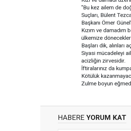
"Bu kez ailem de doğ
Suçları, Bülent Tezc
Başkanı Ömer Günel’i
Kızım ve damadım bir
ülkemize döneceklerd
Başları dik, alınları aç
Siyasi mücadeleyi ai
acizliğin zirvesidir.
İftiralarınız da kum
Kötülük kazanmayac
Zulme boyun eğmedi
HABERE
YORUM KAT