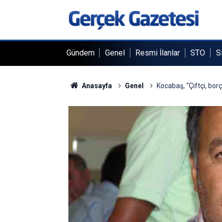
Gündem
Genel
Resmi İlanlar
STO
S
Anasayfa
Genel
Kocabaş, “Çiftçi, borç