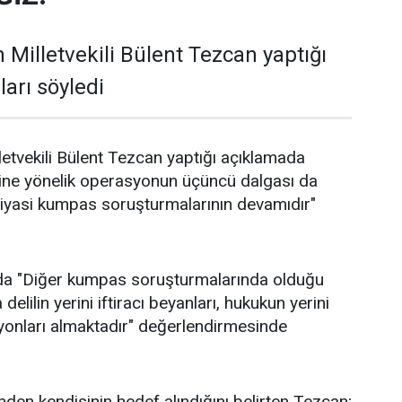
 Milletvekili Bülent Tezcan yaptığı
arı söyledi
letvekili Bülent Tezcan yaptığı açıklamada
ine yönelik operasyonun üçüncü dalgası da
siyasi kumpas soruşturmalarının devamıdır"
da "Diğer kumpas soruşturmalarında olduğu
elilin yerini iftiracı beyanları, hukukun yerini
yonları almaktadır" değerlendirmesinde
nden kendisinin hedef alındığını belirten Tezcan;