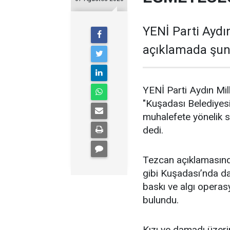
YENİ Parti Aydın
açıklamada şunl
YENİ Parti Aydın Mil
"Kuşadası Belediyes
muhalefete yönelik 
dedi.
Tezcan açıklamasın
gibi Kuşadası’nda da d
baskı ve algı operas
bulundu.
Kızı ve damadı üzeri