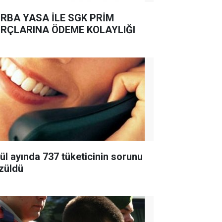
RBA YASA İLE SGK PRİM
RÇLARINA ÖDEME KOLAYLIĞI
lül ayında 737 tüketicinin sorunu
züldü