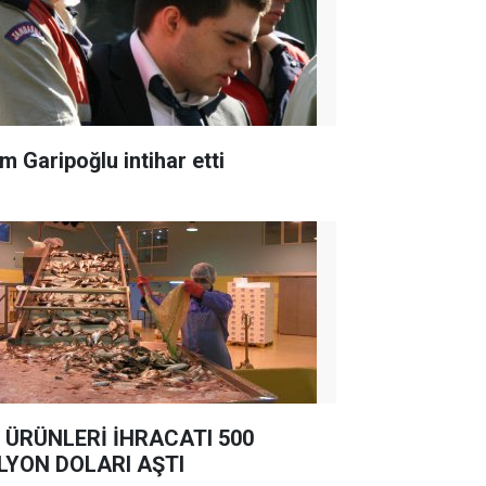
m Garipoğlu intihar etti
 ÜRÜNLERİ İHRACATI 500
LYON DOLARI AŞTI