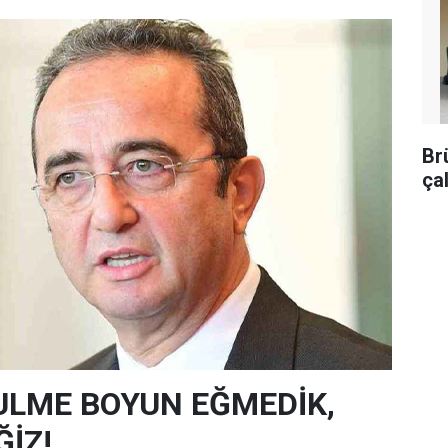
Br
ça
ULME BOYUN EĞMEDİK,
İZ!