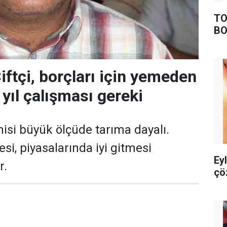
TO
BO
iftçi, borçları için yemeden
yıl çalışması gereki
isi büyük ölçüde tarıma dayalı.
esi, piyasalarında iyi gitmesi
Ey
r.
çö