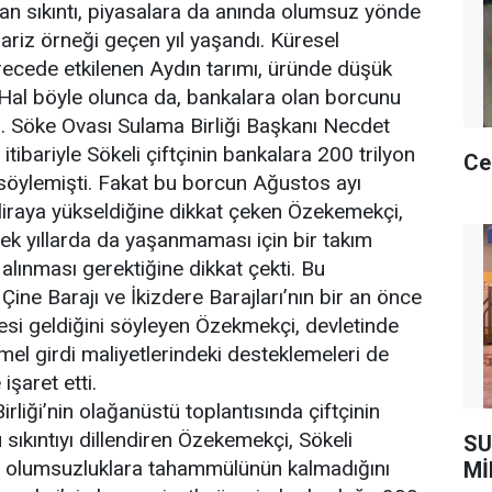
an sıkıntı, piyasalara da anında olumsuz yönde
ariz örneği geçen yıl yaşandı. Küresel
ecede etkilenen Aydın tarımı, üründe düşük
. Hal böyle olunca da, bankalara olan borcunu
. Söke Ovası Sulama Birliği Başkanı Necdet
tibariyle Sökeli çiftçinin bankalara 200 trilyon
Ce
söylemişti. Fakat bu borcun Ağustos ayı
n liraya yükseldiğine dikkat çeken Özekemekçi,
ecek yıllarda da yaşanmaması için bir takım
alınması gerektiğine dikkat çekti. Bu
ine Barajı ve İkizdere Barajları’nın bir an önce
esi geldiğini söyleyen Özekmekçi, devletinde
mel girdi maliyetlerindeki desteklemeleri de
işaret etti.
liği’nin olağanüstü toplantısında çiftçinin
sıkıntıyı dillendiren Özekemekçi, Sökeli
SU
tür olumsuzluklara tahammülünün kalmadığını
Mİ