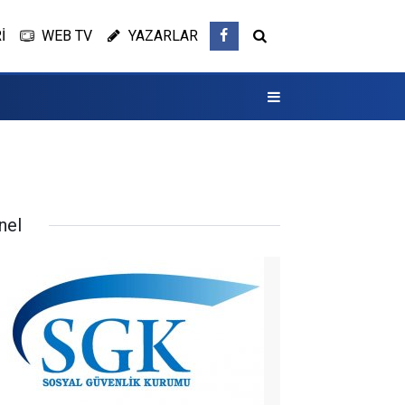
İ
WEB TV
YAZARLAR
nel