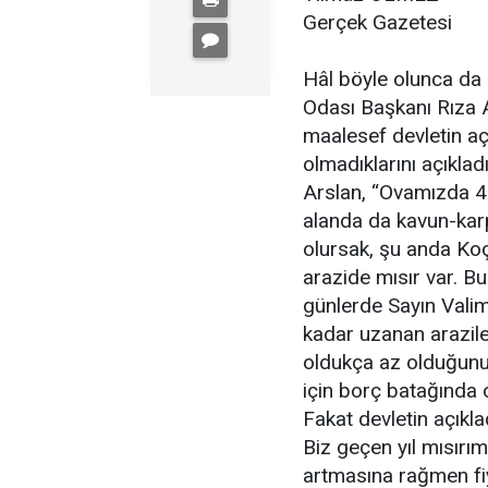
Gerçek Gazetesi
Hâl böyle olunca da K
Odası Başkanı Rıza A
maalesef devletin aç
olmadıklarını açıkladı
Arslan, “Ovamızda 
alanda da kavun-kar
olursak, şu anda Ko
arazide mısır var. Bu
günlerde Sayın Vali
kadar uzanan arazil
oldukça az olduğunu
için borç batağında o
Fakat devletin açıkla
Biz geçen yıl mısırım
artmasına rağmen fiya