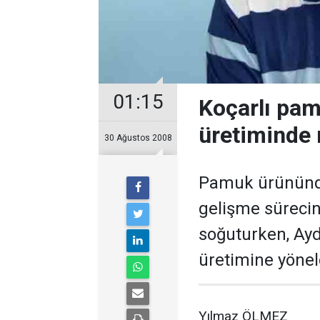
01:15
Koçarlı pam
üretiminde r
30 Ağustos 2008
Pamuk ürünündek
gelişme sürecin
soğuturken, Aydı
üretimine yönel
Yılmaz ÖLMEZ