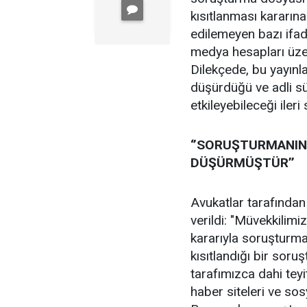
kısıtlanması kararın
edilemeyen bazı ifade
medya hesapları üzer
Dilekçede, bu yayınla
düşürdüğü ve adli sü
etkileyebileceği ileri
‘’SORUŞTURMANIN 
DÜŞÜRMÜŞTÜR’’
Avukatlar tarafından
verildi: "Müvekkilimi
kararıyla soruşturma
kısıtlandığı bir soru
tarafımızca dahi teyi
haber siteleri ve so