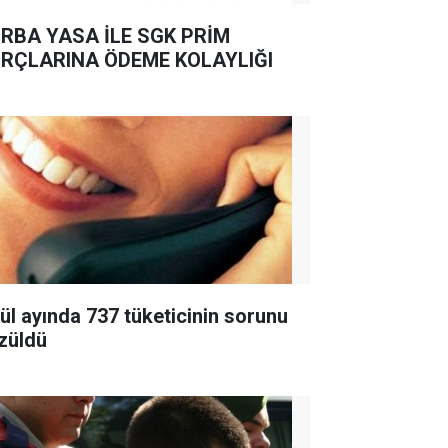
RBA YASA İLE SGK PRİM
RÇLARINA ÖDEME KOLAYLIĞI
lül ayında 737 tüketicinin sorunu
züldü