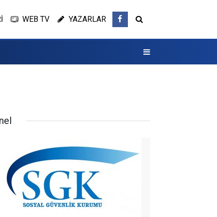
İ
WEB TV
YAZARLAR
nel