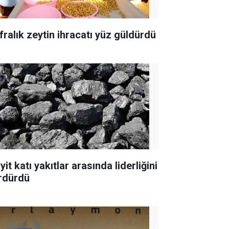
fralık zeytin ihracatı yüz güldürdü
yit katı yakıtlar arasında liderliğini
rdürdü