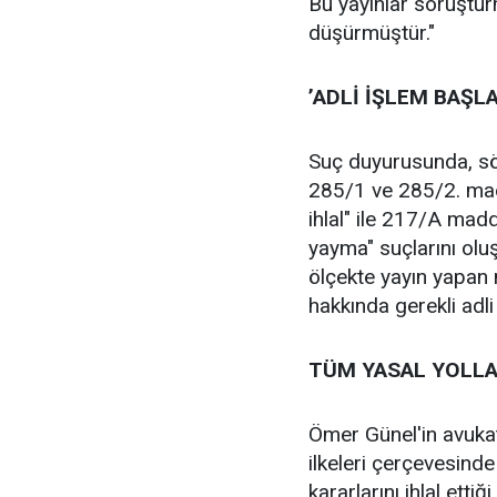
Bu yayınlar soruşturm
düşürmüştür."
’ADLİ İŞLEM BAŞLA
Suç duyurusunda, sö
285/1 ve 285/2. mad
ihlal" ile 217/A madd
yayma" suçlarını oluş
ölçekte yayın yapan 
hakkında gerekli adli 
TÜM YASAL YOLLA
Ömer Günel'in avukat
ilkeleri çerçevesinde 
kararlarını ihlal etti