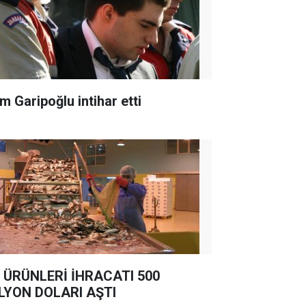
m Garipoğlu intihar etti
 ÜRÜNLERİ İHRACATI 500
LYON DOLARI AŞTI