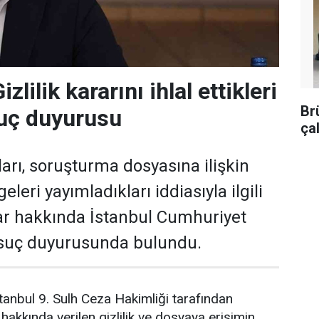
zlilik kararını ihlal ettikleri
Br
suç duyurusu
ça
arı, soruşturma dosyasına ilişkin
lgeleri yayımladıkları iddiasıyla ilgili
lar hakkında İstanbul Cumhuriyet
 suç duyurusunda bulundu.
anbul 9. Sulh Ceza Hakimliği tarafından
akkında verilen gizlilik ve dosyaya erişimin