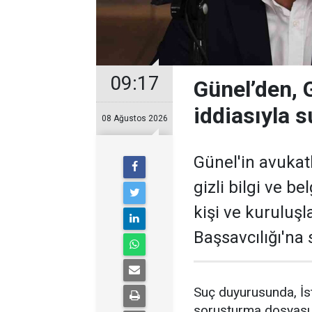
09:17
Günel’den, Gi
iddiasıyla 
08 Ağustos 2026
Günel'in avukatl
gizli bilgi ve be
kişi ve kuruluş
Başsavcılığı'na
Suç duyurusunda, İst
soruşturma dosyası h