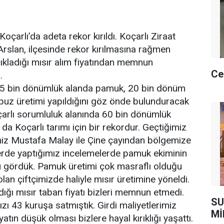
oçarlı’da adeta rekor kırıldı. Koçarlı Ziraat
rslan, ilçesinde rekor kırılmasına rağmen
ıkladığı mısır alım fiyatından memnun
Ce
.
45 bin dönümlük alanda pamuk, 20 bin dönüm
puz üretimi yapıldığını göz önde bulunduracak
çarlı sorumluluk alanında 60 bin dönümlük
 da Koçarlı tarımı için bir rekordur. Geçtiğimiz
miz Mustafa Malay ile Çine çayından bölgemize
erde yaptığımız incelemelerde pamuk ekiminin
 gördük. Pamuk üretimi çok masraflı olduğu
lan çiftçimizde haliyle mısır üretimine yöneldi.
dığı mısır taban fiyatı bizleri memnun etmedi.
SU
ızı 43 kuruşa satmıştık. Girdi maliyetlerimiz
Mİ
tın düşük olması bizlere hayal kırıklığı yaşattı.