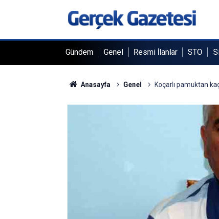
Gündem
Genel
Resmi İlanlar
STO
S
Anasayfa
Genel
Koçarlı pamuktan kaçı