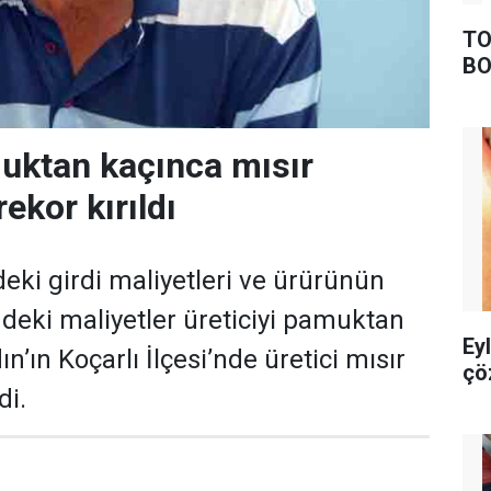
TO
BO
uktan kaçınca mısır
ekor kırıldı
i girdi maliyetleri ve ürürünün
deki maliyetler üreticiyi pamuktan
Ey
n’ın Koçarlı İlçesi’nde üretici mısır
çö
di.