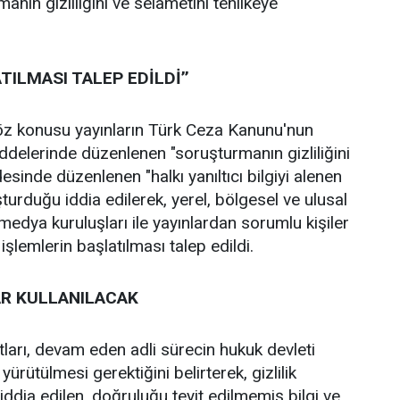
anın gizliliğini ve selametini tehlikeye
TILMASI TALEP EDİLDİ’’
z konusu yayınların Türk Ceza Kanunu'nun
delerinde düzenlenen "soruşturmanın gizliliğini
esinde düzenlenen "halkı yanıltıcı bilgiyi alenen
turduğu iddia edilerek, yerel, bölgesel ve ulusal
medya kuruluşları ile yayınlardan sorumlu kişiler
işlemlerin başlatılması talep edildi.
R KULLANILACAK
ları, devam eden adli sürecin hukuk devleti
yürütülmesi gerektiğini belirterek, gizlilik
ği iddia edilen, doğruluğu teyit edilmemiş bilgi ve