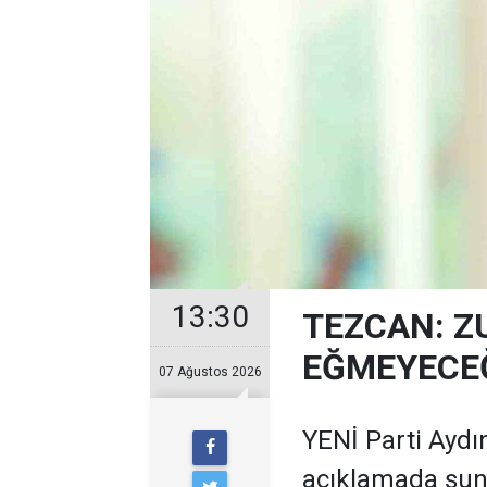
13:30
TEZCAN: Z
EĞMEYECEĞ
07 Ağustos 2026
YENİ Parti Aydın
açıklamada şunl