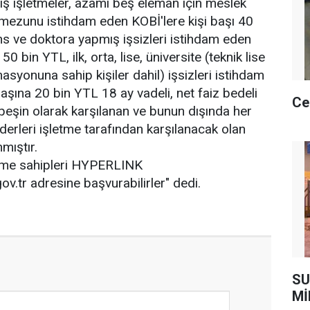
ş işletmeler, azami beş eleman için meslek
 mezunu istihdam eden KOBİ'lere kişi başı 40
ns ve doktora yapmış işsizleri istihdam eden
50 bin YTL, ilk, orta, lise, üniversite (teknik lise
asyonuna sahip kişiler dahil) işsizleri istihdam
aşına 20 bin YTL 18 ay vadeli, net faiz bedeli
Ce
eşin olarak karşılanan ve bunun dışında her
giderleri işletme tarafından karşılanacak olan
mıştır.
etme sahipleri HYPERLINK
v.tr adresine başvurabilirler" dedi.
SU
Mİ