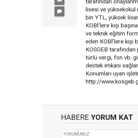
tarafından onaylanmı
lisesi ve yüksekokul
bin YTL, yüksek lisa
KOBİ'lere kişi başına 
ve teknik eğitim form
eden KOBİ'lere kişi b
KOSGEB tarafından p
türlü vergi, fon vb. 
destek imkanı sağlan
Konumları uyan işl
http://www.kosgeb.go
HABERE
YORUM KAT