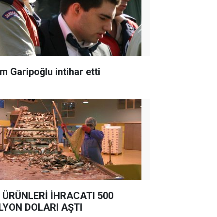
m Garipoğlu intihar etti
 ÜRÜNLERİ İHRACATI 500
LYON DOLARI AŞTI