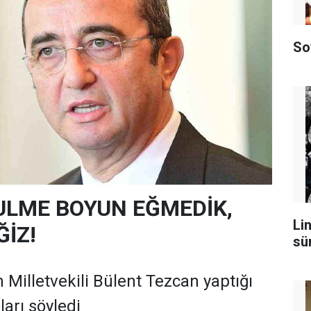
So
ULME BOYUN EĞMEDİK,
Lin
İZ!
sü
 Milletvekili Bülent Tezcan yaptığı
arı söyledi