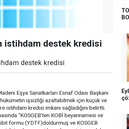
TO
BO
istihdam destek kredisi
ihdam destek kredisi
Ey
Madeni Eşya Sanatkarları Esnaf Odası Başkanı
çö
kümetin işsizliği azaltabilmek için küçük ve
re istihdam kredisi imkanı sağladığını belirtti.
masında "KOSGEB'ten KOBİ beyannamesi ve
tesbit formu (YDTF)doldurmuş ve KOSGEB