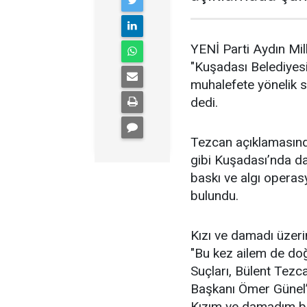
YENİ Parti Aydın Mil
"Kuşadası Belediyes
muhalefete yönelik 
dedi.
Tezcan açıklamasın
gibi Kuşadası’nda da d
baskı ve algı operas
bulundu.
Kızı ve damadı üzeri
"Bu kez ailem de doğ
Suçları, Bülent Tezc
Başkanı Ömer Günel’i
Kızım ve damadım bir