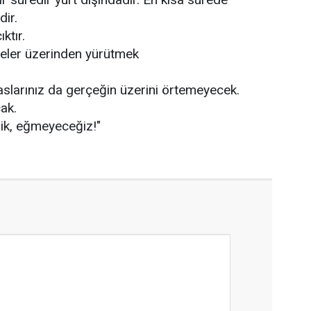
ir.
ıktır.
leler üzerinden yürütmek
paslarınız da gerçeğin üzerini örtemeyecek.
ak.
k, eğmeyeceğiz!"