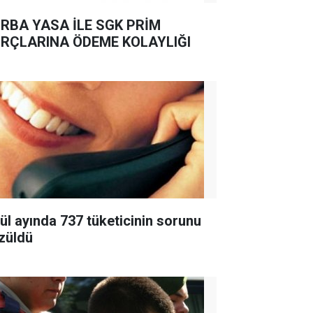
RBA YASA İLE SGK PRİM
RÇLARINA ÖDEME KOLAYLIĞI
lül ayında 737 tüketicinin sorunu
züldü