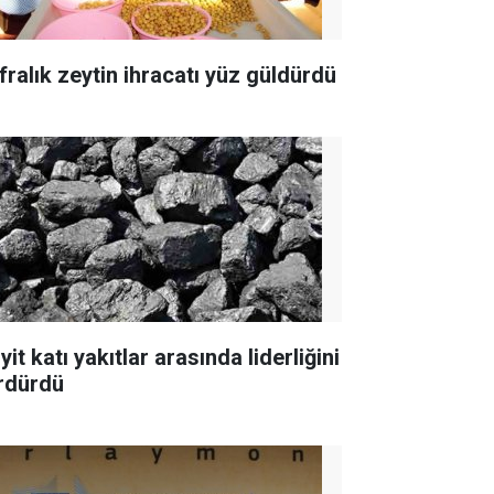
fralık zeytin ihracatı yüz güldürdü
yit katı yakıtlar arasında liderliğini
rdürdü