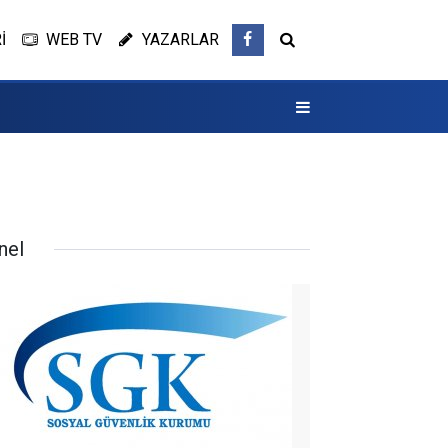
İ
WEB TV
YAZARLAR
nel