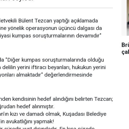
letvekili Bülent Tezcan yaptığı açıklamada
ine yönelik operasyonun üçüncü dalgası da
siyasi kumpas soruşturmalarının devamıdır"
Br
ça
da "Diğer kumpas soruşturmalarında olduğu
elilin yerini iftiracı beyanları, hukukun yerini
yonları almaktadır" değerlendirmesinde
nden kendisinin hedef alındığını belirten Tezcan;
rudan hedef alınmıştır.
an’ın kızı ve damadı olmak, Kuşadası Belediye
n avukatlığını yapmak!
 süredir yurt dışındadır. En kısa sürede