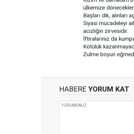
ülkemize döneceklerd
Başları dik, alınları aç
Siyasi mücadeleyi ai
acizliğin zirvesidir.
İftiralarınız da kum
Kötülük kazanmayac
Zulme boyun eğmedi
HABERE
YORUM KAT