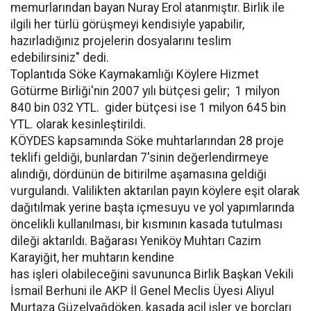
memurlarından bayan Nuray Erol atanmıştır. Birlik ile
ilgili her türlü görüşmeyi kendisiyle yapabilir,
hazırladığınız projelerin dosyalarını teslim
edebilirsiniz" dedi.
Toplantıda Söke Kaymakamlığı Köylere Hizmet
Götürme Birliği'nin 2007 yılı bütçesi gelir; 1 milyon
840 bin 032 YTL. gider bütçesi ise 1 milyon 645 bin
YTL. olarak kesinleştirildi.
KÖYDES kapsamında Söke muhtarlarından 28 proje
teklifi geldiği, bunlardan 7'sinin değerlendirmeye
alındığı, dördünün de bitirilme aşamasına geldiği
vurgulandı. Valilikten aktarılan payın köylere eşit olarak
dağıtılmak yerine başta içmesuyu ve yol yapımlarında
öncelikli kullanılması, bir kısmının kasada tutulması
dileği aktarıldı. Bağarası Yeniköy Muhtarı Cazim
Karayiğit, her muhtarın kendine
has işleri olabileceğini savununca Birlik Başkan Vekili
İsmail Berhuni ile AKP İl Genel Meclis Üyesi Aliyul
Murtaza Güzelyağdöken, kasada acil işler ve borçları