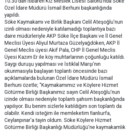
10.30'dan itibaren Kız Meslek Lisesi Salonu’nda Söke
Özel İdare Müdürü İsmail Berhuni başkanlığında
yapıldı.
Söke Kaymakamı ve Birlik Başkanı Celil Ateşoğlu'nun
izinli olması nedeniyle katılamadığı toplantıya bazı
daire müdürleriyle AKP Söke İlçe Başkanı ve İl Genel
Meclisi Üyesi Aliyul Murtaza Güzelyağdöken, AKP İl
Genel Meclis üyesi Akif Pala, CHP İl Genel Meclis
Üyesi Kazım Er ile köy muhtarlarının çoğunluğu katıldı.
Saygı duruşu yapılması ve İstiklal Marşı'nın
okunmasıyla başlayan toplantı öncesinde bazı
açıklamalarda bulunan Özel İdare Müdürü İsmail
Berhuni özetle; "Kaymakamımız ve Köylere Hizmet
Götürme Birliği Başkanımız sayın Celil Ateşoğlu'nun
izinde olması nedeniyle toplantı şahsım başkanlığında
yapılıyor. Bu benim sizlerle katıldığım son toplantı da
olabilir. Kendi isteğim ile memleketim ﬁanlıurfa,
Ceylanpınar'a tayin oldum. Söke Köylere Hizmet
Götürme Birliği Başkanlığı Müdürlüğü'ne kaymakamlık