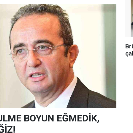
Br
ça
ULME BOYUN EĞMEDİK,
İZ!