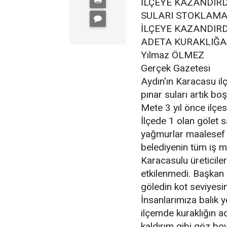
İLÇEYE KAZANDIR
SULARI STOKLAMAS
İLÇEYE KAZANDIR
ADETA KURAKLIĞA
Yılmaz ÖLMEZ
Gerçek Gazetesi
Aydın'ın Karacasu il
pınar suları artık b
Mete 3 yıl önce ilçe
İlçede 1 olan gölet 
yağmurlar maalesef 
belediyenin tüm iş m
Karacasulu üreticile
etkilenmedi. Başkan 
göledin kot seviyesin
İnsanlarımıza balık y
ilçemde kuraklığın adı
kaldırım gibi göz boy