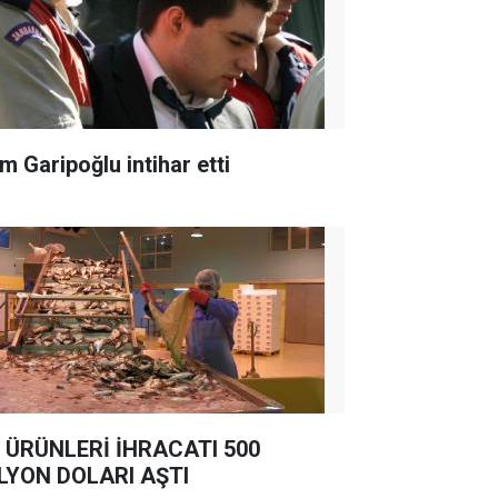
m Garipoğlu intihar etti
 ÜRÜNLERİ İHRACATI 500
LYON DOLARI AŞTI