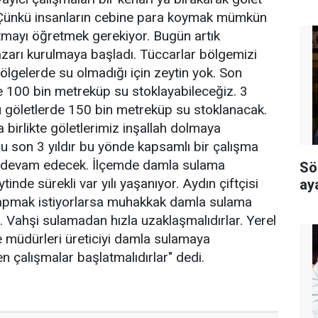
 Çünkü insanların cebine para koymak mümkün
tutmayı öğretmek gerekiyor. Bugün artık
zarı kurulmaya başladı. Tüccarlar bölgemizi
bölgelerde su olmadığı için zeytin yok. Son
e 100 bin metreküp su stoklayabileceğiz. 3
u göletlerde 150 bin metreküp su stoklanacak.
 birlikte göletlerimiz inşallah dolmaya
 son 3 yıldır bu yönde kapsamlı bir çalışma
 devam edecek. İlçemde damla sulama
Sö
ytinde sürekli var yılı yaşanıyor. Aydın çiftçisi
ay
 yapmak istiyorlarsa muhakkak damla sulama
. Vahşi sulamadan hızla uzaklaşmalıdırlar. Yerel
ire müdürleri üreticiyi damla sulamaya
en çalışmalar başlatmalıdırlar" dedi.