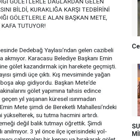
DIĞI GÖLETLERLE DAĞLARDAN GELEN
INI BİLDİ, KURAKLIĞA KARŞI TEDBİRİNİ
DIĞI GÖLETLERLE ALAN BAŞKAN METE,
 KAFA TUTUYOR!
Ce
çesinde Dedebağ Yaylası’ndan gelen cazibeli
oşa akmıyor. Karacasu Belediye Başkanı Emin
sine gölet kazandırmak için harekete geçmişti.
sayısı şimdi üçe çıktı. Kış mevsiminde yağan
boşa akıp gidiyordu. Başkan Mete'de
akinalarını gölet yapımına tahsis edince
r geçen yıl yaşanan küresel ısınmadan
Emin Mete şimdi de Bereketli Mahallesi’ndeki
i yükselterek, su tutma hacmini artırdı.
emeği değil balık tutmayı öğrettik. Şimdi
SU
 anılmıyor. 3 yıl önce ilçe içerisindeki yol-
Mİ
ayıcı çalışmaları bir kenarı ya bırakarak gölet