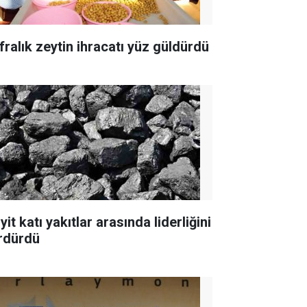
fralık zeytin ihracatı yüz güldürdü
yit katı yakıtlar arasında liderliğini
rdürdü