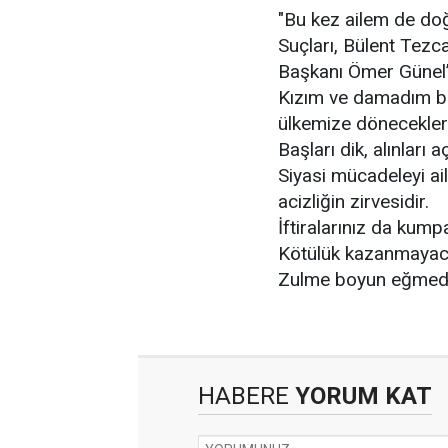
"Bu kez ailem de doğ
Suçları, Bülent Tezc
Başkanı Ömer Günel’i
Kızım ve damadım bir
ülkemize döneceklerd
Başları dik, alınları aç
Siyasi mücadeleyi ai
acizliğin zirvesidir.
İftiralarınız da kum
Kötülük kazanmayac
Zulme boyun eğmedi
HABERE
YORUM KAT