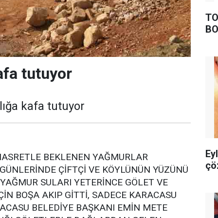
TO
BO
afa tutuyor
ığa kafa tutuyor
Ey
HASRETLE BEKLENEN YAĞMURLAR
çö
GÜNLERİNDE ÇİFTÇİ VE KÖYLÜNÜN YÜZÜNÜ
 YAĞMUR SULARI YETERİNCE GÖLET VE
ÇİN BOŞA AKIP GİTTİ, SADECE KARACASU
RACASU BELEDİYE BAŞKANI EMİN METE