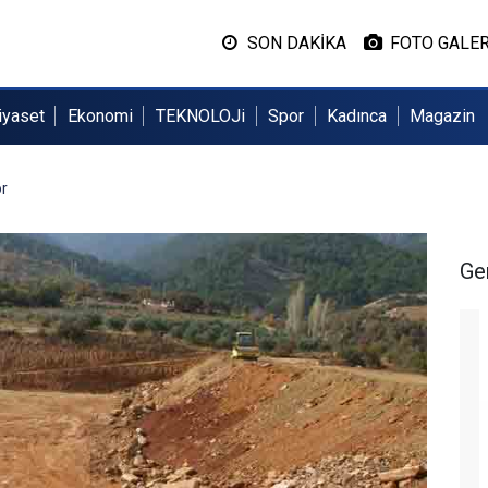
SON DAKİKA
FOTO GALER
iyaset
Ekonomi
TEKNOLOJi
Spor
Kadınca
Magazin
or
Ge