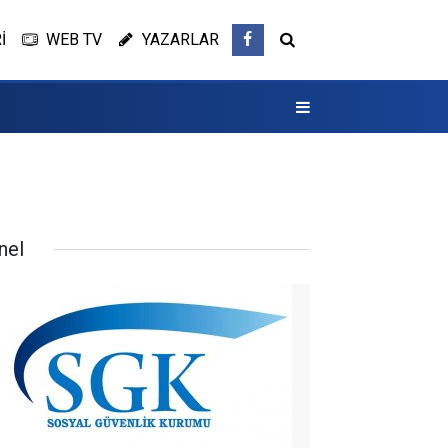
İ
WEB TV
YAZARLAR
nel