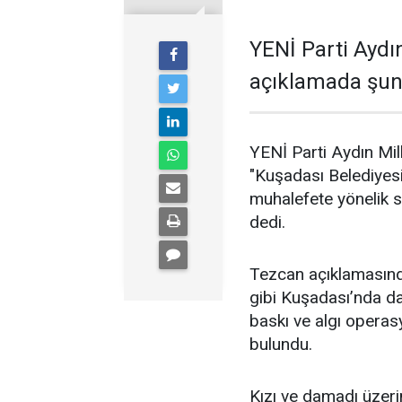
YENİ Parti Aydın
açıklamada şunl
YENİ Parti Aydın Mil
"Kuşadası Belediyes
muhalefete yönelik 
dedi.
Tezcan açıklamasın
gibi Kuşadası’nda da d
baskı ve algı operas
bulundu.
Kızı ve damadı üzeri