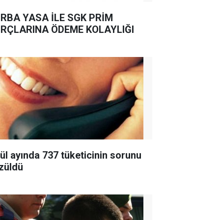
RBA YASA İLE SGK PRİM
RÇLARINA ÖDEME KOLAYLIĞI
lül ayında 737 tüketicinin sorunu
züldü