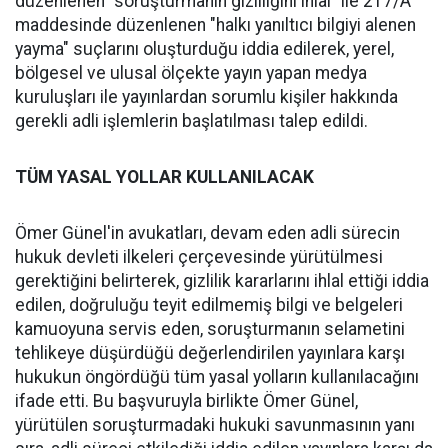
düzenlenen "soruşturmanın gizliliğini ihlal" ile 217/A
maddesinde düzenlenen "halkı yanıltıcı bilgiyi alenen
yayma" suçlarını oluşturduğu iddia edilerek, yerel,
bölgesel ve ulusal ölçekte yayın yapan medya
kuruluşları ile yayınlardan sorumlu kişiler hakkında
gerekli adli işlemlerin başlatılması talep edildi.
TÜM YASAL YOLLAR KULLANILACAK
Ömer Günel'in avukatları, devam eden adli sürecin
hukuk devleti ilkeleri çerçevesinde yürütülmesi
gerektiğini belirterek, gizlilik kararlarını ihlal ettiği iddia
edilen, doğruluğu teyit edilmemiş bilgi ve belgeleri
kamuoyuna servis eden, soruşturmanın selametini
tehlikeye düşürdüğü değerlendirilen yayınlara karşı
hukukun öngördüğü tüm yasal yolların kullanılacağını
ifade etti. Bu başvuruyla birlikte Ömer Günel,
yürütülen soruşturmadaki hukuki savunmasının yanı