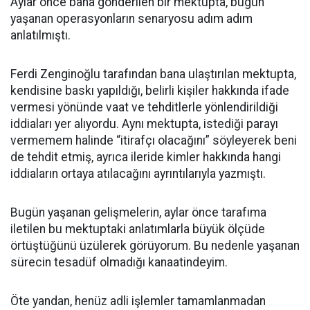
Aylar önce bana gönderilen bir mektupta, bugün
yaşanan operasyonların senaryosu adım adım
anlatılmıştı.
Ferdi Zenginoğlu tarafından bana ulaştırılan mektupta,
kendisine baskı yapıldığı, belirli kişiler hakkında ifade
vermesi yönünde vaat ve tehditlerle yönlendirildiği
iddiaları yer alıyordu. Aynı mektupta, istediği parayı
vermemem halinde “itirafçı olacağını” söyleyerek beni
de tehdit etmiş, ayrıca ileride kimler hakkında hangi
iddiaların ortaya atılacağını ayrıntılarıyla yazmıştı.
Bugün yaşanan gelişmelerin, aylar önce tarafıma
iletilen bu mektuptaki anlatımlarla büyük ölçüde
örtüştüğünü üzülerek görüyorum. Bu nedenle yaşanan
sürecin tesadüf olmadığı kanaatindeyim.
Öte yandan, henüz adli işlemler tamamlanmadan