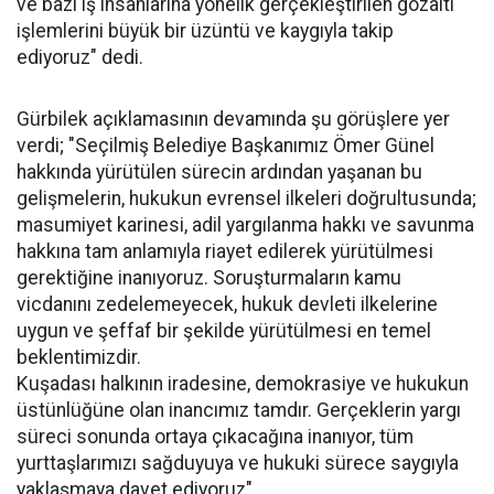
ve bazı iş insanlarına yönelik gerçekleştirilen gözaltı
işlemlerini büyük bir üzüntü ve kaygıyla takip
ediyoruz" dedi.
Gürbilek açıklamasının devamında şu görüşlere yer
verdi; "Seçilmiş Belediye Başkanımız Ömer Günel
hakkında yürütülen sürecin ardından yaşanan bu
gelişmelerin, hukukun evrensel ilkeleri doğrultusunda;
masumiyet karinesi, adil yargılanma hakkı ve savunma
hakkına tam anlamıyla riayet edilerek yürütülmesi
gerektiğine inanıyoruz. Soruşturmaların kamu
vicdanını zedelemeyecek, hukuk devleti ilkelerine
uygun ve şeffaf bir şekilde yürütülmesi en temel
beklentimizdir.
Kuşadası halkının iradesine, demokrasiye ve hukukun
üstünlüğüne olan inancımız tamdır. Gerçeklerin yargı
süreci sonunda ortaya çıkacağına inanıyor, tüm
yurttaşlarımızı sağduyuya ve hukuki sürece saygıyla
yaklaşmaya davet ediyoruz"