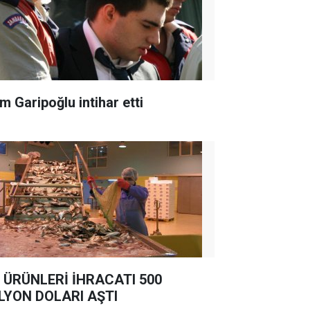
m Garipoğlu intihar etti
 ÜRÜNLERİ İHRACATI 500
LYON DOLARI AŞTI