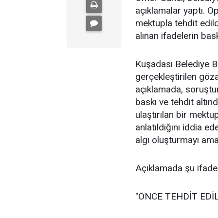
açıklamalar yaptı. 
mektupla tehdit edil
alınan ifadelerin bas
Kuşadası Belediye B
gerçekleştirilen göza
açıklamada, soruştur
baskı ve tehdit altın
ulaştırılan bir mektu
anlatıldığını iddia 
algı oluşturmayı ama
Açıklamada şu ifadele
"ÖNCE TEHDİT EDİL