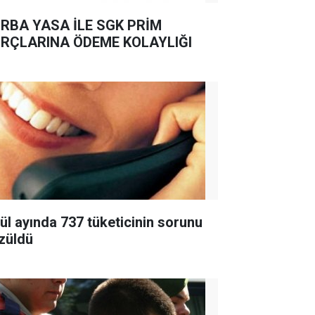
RBA YASA İLE SGK PRİM
RÇLARINA ÖDEME KOLAYLIĞI
lül ayında 737 tüketicinin sorunu
züldü