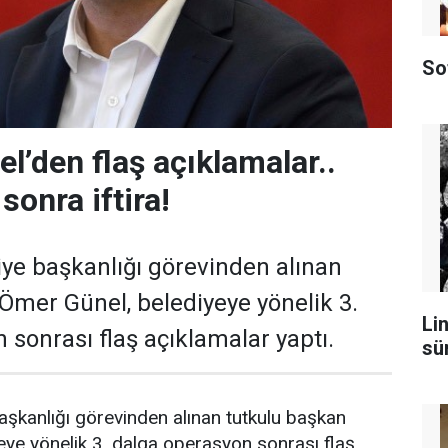
So
l’den flaş açıklamalar..
sonra iftira!
ye başkanlığı görevinden alınan
Ömer Günel, belediyeye yönelik 3.
Lin
 sonrası flaş açıklamalar yaptı.
sü
şkanlığı görevinden alınan tutkulu başkan
ye yönelik 3. dalga operasyon sonrası flaş