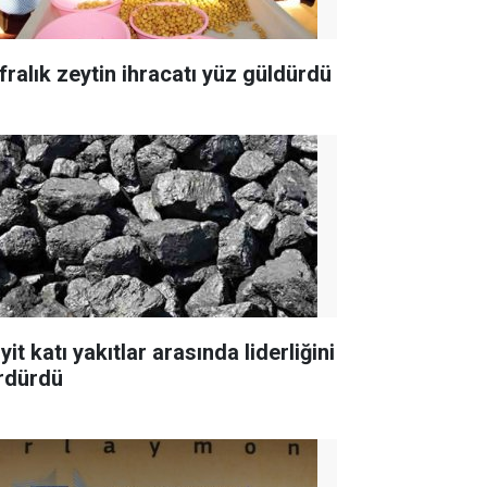
fralık zeytin ihracatı yüz güldürdü
yit katı yakıtlar arasında liderliğini
rdürdü