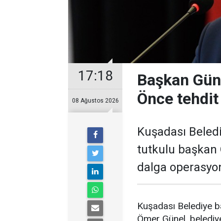
17:18
Başkan Güne
Önce tehdit 
08 Ağustos 2026
Kuşadası Beledi
tutkulu başkan 
dalga operasyon
Kuşadası Belediye ba
Ömer Günel, belediye