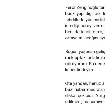
Ferdi Zenginoğlu tar
baskı yapıldığı, beli
tehditlerle yönlendiri
istediği parayı verm
beni de tehdit etmiş,
ortaya atılacağını ayr
Bugün yaşanan gelişm
mektuptaki anlatıml
görüyorum. Bu neden
kanaatindeyim.
Öte yandan, henüz a
bazı haber mecraları
dikkat çekicidir. Yar
edilmesi, masumiyet 