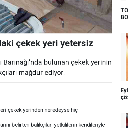
TO
BO
aki çekek yeri yetersiz
ı Barınağı'nda bulunan çekek yerinin
ıkçıları mağdur ediyor.
Ey
çö
eleri çekek yerinden neredeyse hiç
ını belirten balıkçılar, yetkililerin kendileriyle