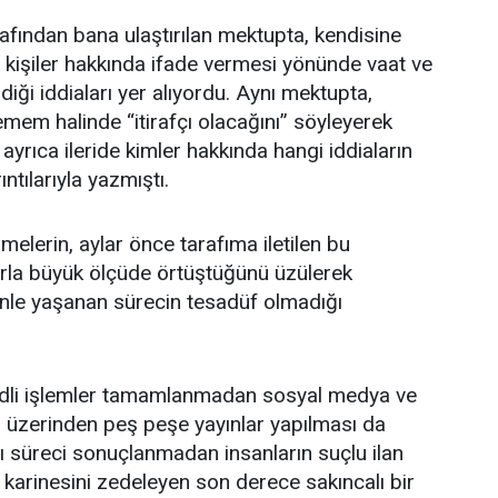
afından bana ulaştırılan mektupta, kendisine
rli kişiler hakkında ifade vermesi yönünde vaat ve
ldiği iddiaları yer alıyordu. Aynı mektupta,
emem halinde “itirafçı olacağını” söyleyerek
 ayrıca ileride kimler hakkında hangi iddiaların
ıntılarıyla yazmıştı.
elerin, aylar önce tarafıma iletilen bu
arla büyük ölçüde örtüştüğünü üzülerek
le yaşanan sürecin tesadüf olmadığı
dli işlemler tamamlanmadan sosyal medya ve
 üzerinden peş peşe yayınlar yapılması da
gı süreci sonuçlanmadan insanların suçlu ilan
karinesini zedeleyen son derece sakıncalı bir