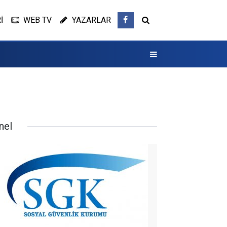
İ
WEB TV
YAZARLAR
nel