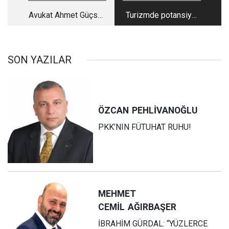
Avukat Ahmet Güçsav
Turizmde potansiyel
Kuşadasını anlatıyor
Güç Kaynakları
SON YAZILAR
ÖZCAN
PEHLİVANOĞLU
PKK’NIN FÜTUHAT RUHU!
MEHMET
CEMİL
AĞIRBAŞER
İBRAHİM GÜRDAL: “YÜZLERCE