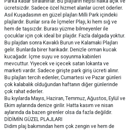
Parka kadar sıralanırlar. Bu plajların hepsi halka açık ve
ücretsizdir. Sadece özel hizmet alanlar ücret öderler.
Asıl Kuşadasının en güzel plajları Milli Park içindeki
plajlardır. Bunlar sıra ile İçmeler Plajı, ki hem sığ ve
hem de taşsızdır. Burası yüzme bilmeyenler ile
çocuklar için çok ideal bir plajdır. Fazla dalgada yoktur.
Bu plajdan sonra Kavaklı Burun ve Kalamaki Plajları
gelir. Bunlarda birer harikadır. Denizle orman kucak
kucağadır. İçme suyu ve soyunma kabinleri
mevcuttur. Yiyecek ve içecek satan lokanta ve
marketi vardır. Sadece girişte park giriş ücreti alınır.
Bu plajları tercih edenler, Cumartesi ve Pazar günleri
çok kalabalık olduğundan haftanın diğer günlerinde
çok rahat ederler.
Bu kıyılarda Mayıs, Haziran, Temmuz, Ağustos, Eylül ve
Ekim aylarında denize girilir. Hatta kasım ve nisan
aylarında da bazen girenler olsa da fazla değildir.
DİDİMİN GÜZEL PLAJLARI
Didim plaj bakımından hem çok zengin ve hem de