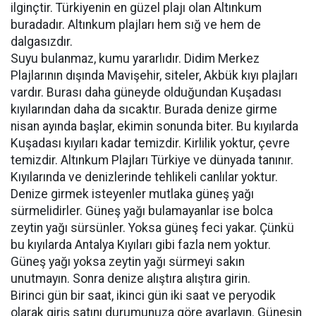
ilginçtir. Türkiyenin en güzel plajı olan Altınkum
buradadır. Altınkum plajları hem sığ ve hem de
dalgasızdır.
Suyu bulanmaz, kumu yararlıdır. Didim Merkez
Plajlarının dışında Mavişehir, siteler, Akbük kıyı plajları
vardır. Burası daha güneyde olduğundan Kuşadası
kıyılarından daha da sıcaktır. Burada denize girme
nisan ayında başlar, ekimin sonunda biter. Bu kıyılarda
Kuşadası kıyıları kadar temizdir. Kirlilik yoktur, çevre
temizdir. Altınkum Plajları Türkiye ve dünyada tanınır.
Kıyılarında ve denizlerinde tehlikeli canlılar yoktur.
Denize girmek isteyenler mutlaka güneş yağı
sürmelidirler. Güneş yağı bulamayanlar ise bolca
zeytin yağı sürsünler. Yoksa güneş feci yakar. Çünkü
bu kıyılarda Antalya Kıyıları gibi fazla nem yoktur.
Güneş yağı yoksa zeytin yağı sürmeyi sakın
unutmayın. Sonra denize alıştıra alıştıra girin.
Birinci gün bir saat, ikinci gün iki saat ve peryodik
olarak giriş satını durumunuza göre ayarlayın. Güneşin