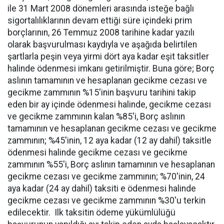
ile 31 Mart 2008 dönemleri arasında isteğe bağlı
sigortalılıklarının devam ettiği süre içindeki prim
borçlarının, 26 Temmuz 2008 tarihine kadar yazılı
olarak başvurulması kaydıyla ve aşağıda belirtilen
şartlarla peşin veya yirmi dört aya kadar eşit taksitler
halinde ödenmesi imkanı getirilmiştir. Buna göre; Borç
aslının tamamının ve hesaplanan gecikme cezası ve
gecikme zammının %15'inin başvuru tarihini takip
eden bir ay içinde ödenmesi halinde, gecikme cezası
ve gecikme zammının kalan %85'i, Borç aslının
tamamının ve hesaplanan gecikme cezası ve gecikme
zammının; %45'inin, 12 aya kadar (12 ay dahil) taksitle
ödenmesi halinde gecikme cezası ve gecikme
zammının %55'i, Borç aslının tamamının ve hesaplanan
gecikme cezası ve gecikme zammının; %70'inin, 24
aya kadar (24 ay dahil) taksiti e ödenmesi halinde
gecikme cezası ve gecikme zammının %30'u terkin
edilecektir. Ilk taksitin ödeme yükümlülüğü