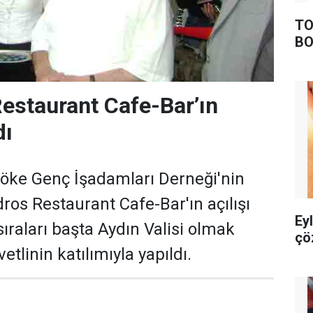
TO
BO
estaurant Cafe-Bar’ın
dı
 Söke Genç İşadamları Derneği'nin
os Restaurant Cafe-Bar'ın açılışı
Ey
ıraları başta Aydın Valisi olmak
çö
etlinin katılımıyla yapıldı.