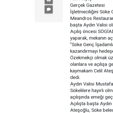
Gerçek Gazetesi
İşletmeciliğini Söke
Meandros Restaurant 
başta Aydın Valisi ol
Açılış öncesi SÖGİA
yaparak, mekanın açı
"Söke Genç İşadamlar
kazandırmayı hedeşe
Özekmekçi olmak üzer
olanlara ve açılışa 
kaymakam Celil Ateş
dedi.
Aydın Valisi Mustaf
Sökelilere hayırlı ol
açılışında emeği geçe
Açılışta başta Aydın
Ateşoğlu, Söke bele