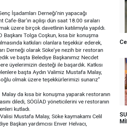
 Genç İşadamları Derneği'nin yapacağı
Cafe-Bar'ın açılışı dün saat 18.00 sıraları
mak üzere birçok davetlinin katılımıyla yapıldı.
D Başkanı Tolga Coşkun, kısa bir konuşma
Ce
lmasında katkıları olanlara teşekkür ederek,
ı Derneği olarak Söke'ye nezih bir restoran
dik ve başta Belediye Başkanımız Necdet
e üyelerimizin desteği ile başardık. Katkısı
gelenlere başta Aydın Valimiz Mustafa Malay,
oğlu olmak üzere teşekkürlerimizi sunarız"
a Malay da kısa bir konuşma yaparak restoranın
masını diledi, SÖGİAD yöneticilerini ve restoranın
nleri kutladı.
SU
 Valisi Mustafa Malay, Söke kaymakamı Celil
Mİ
diye Başkan yardımcısı Enver Helvacı,