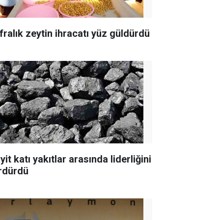
fralık zeytin ihracatı yüz güldürdü
yit katı yakıtlar arasında liderliğini
rdürdü