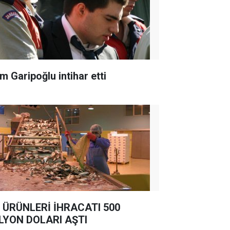
m Garipoğlu intihar etti
 ÜRÜNLERİ İHRACATI 500
LYON DOLARI AŞTI