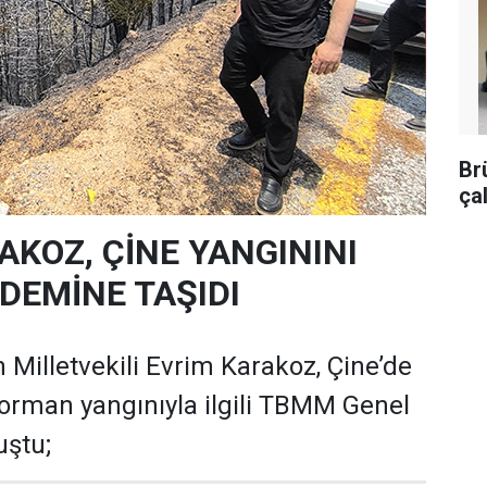
Br
ça
AKOZ, ÇİNE YANGININI
EMİNE TAŞIDI
 Milletvekili Evrim Karakoz, Çine’de
orman yangınıyla ilgili TBMM Genel
uştu;