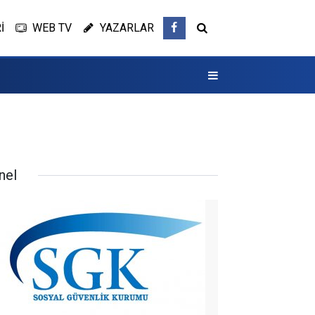
İ
WEB TV
YAZARLAR
nel