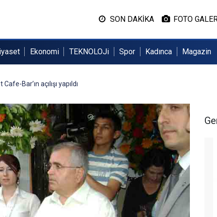
SON DAKİKA
FOTO GALER
iyaset
Ekonomi
TEKNOLOJi
Spor
Kadınca
Magazin
afe-Bar’ın açılışı yapıldı
Ge