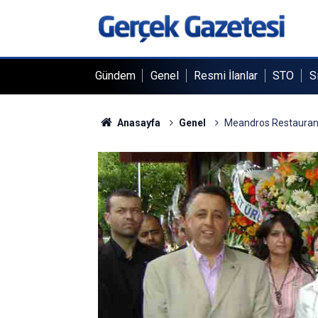
Gündem
Genel
Resmi İlanlar
STO
S
Anasayfa
Genel
Meandros Restaurant C