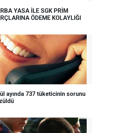
RBA YASA İLE SGK PRİM
RÇLARINA ÖDEME KOLAYLIĞI
lül ayında 737 tüketicinin sorunu
züldü