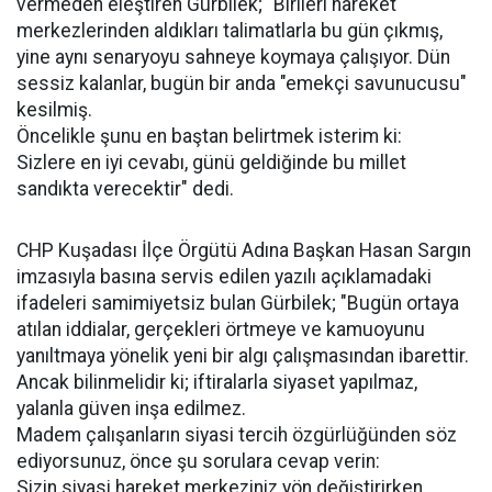
vermeden eleştiren Gürbilek; "Birileri hareket
merkezlerinden aldıkları talimatlarla bu gün çıkmış,
yine aynı senaryoyu sahneye koymaya çalışıyor. Dün
sessiz kalanlar, bugün bir anda "emekçi savunucusu"
kesilmiş.
Öncelikle şunu en baştan belirtmek isterim ki:
Sizlere en iyi cevabı, günü geldiğinde bu millet
sandıkta verecektir" dedi.
CHP Kuşadası İlçe Örgütü Adına Başkan Hasan Sargın
imzasıyla basına servis edilen yazılı açıklamadaki
ifadeleri samimiyetsiz bulan Gürbilek; "Bugün ortaya
atılan iddialar, gerçekleri örtmeye ve kamuoyunu
yanıltmaya yönelik yeni bir algı çalışmasından ibarettir.
Ancak bilinmelidir ki; iftiralarla siyaset yapılmaz,
yalanla güven inşa edilmez.
Madem çalışanların siyasi tercih özgürlüğünden söz
ediyorsunuz, önce şu sorulara cevap verin:
Sizin siyasi hareket merkeziniz yön değiştirirken,