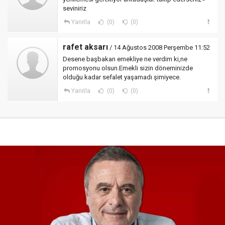
seviniriz
Yanıtla
(0)
(0)
rafet aksarı
/ 14 Ağustos 2008 Perşembe 11:52
Desene başbakan emekliye ne verdim ki,ne
promosyonu olsun.Emekli sizin döneminizde
olduğu kadar sefalet yaşamadı şimiyece.
Yanıtla
(0)
(0)