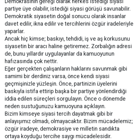
Demokrasinin gereği olarak herkes istediği siyasi
partiye üye olabilir, istediği siyasi görüşü savunabilir.
Demokratik siyasetin doğal sonucu olarak insanlar
davet edilir, ikna edilir ve tercihlerini özgür iradeleriyle
yaparlar.
Ancak hiç kimse; baskıyı, tehdidi, iş ve aş korkusunu
siyasetin bir aracı haline getiremez. Zorbalığın adresi
de, bunu yıllardır uygulayanlar da kamuoyunun
hafızasında çok nettir.
Eğer gerçekten çalışanların haklarını savunmak gibi
samimi bir derdiniz varsa, önce kendi siyasi
geçmişinizle yüzleşin. Önce, partinizin üyelerini
baskıyla istifa ettirip başka bir partiye yönlendirdiği
iddia edilen süreçleri sorgulayın. Önce o dönemde
neden sustuğunuzu kamuoyuna açıklayın.
Bizim kimseye siyasi tercih dayatmak gibi bir
anlayışımız olmadı, olmayacaktır. Bizim mücadelemiz;
özgür iradeye, demokrasiye ve milletin sandıkta
ortaya koyduğu tercihe saygı mücadelesidir.