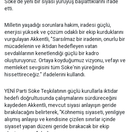
Söke'de yeni bir siyasi yürüyüş başlattıklarını ifade
etti.
Milletin yaşadığı sorunlara hakim, iradesi güçlü,
enerjisi yüksek ve çözüm odaklı bir ekip kurduklarını
vurgulayan Akkentli, "Sarsılmaz bir iradenin, onurlu bir
mücadelenin ve iktidarı hedefleyen vatan
sevdalılarının kenetlendiği güçlü bir kadro
oluşturuyoruz. Ortaya koyduğumuz vizyonu, vefayı ve
memleket sevgisini tüm Söke'nin yüreğinde
hissettireceğiz." ifadelerini kullandı.
YENİ Parti Söke Teşkilatının güçlü kurullarla iktidar
hedefi doğrultusunda çalışmalarını sürdüreceğini
kaydeden Akkentli, mevcut siyasi anlayışın geride
bırakılacağını belirterek, "Köhnemiş siyaseti, yenilgiye
alışmış anlayışı ve kendisine çizilen sınırlar içinde
siyaset yapan düzeni geride bırakacak bir ekip