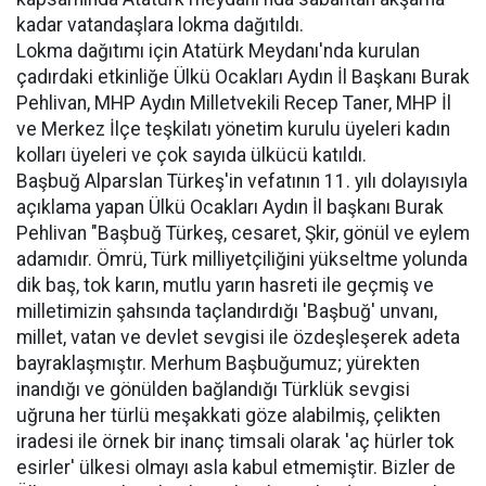
kadar vatandaşlara lokma dağıtıldı.
Lokma dağıtımı için Atatürk Meydanı'nda kurulan
çadırdaki etkinliğe Ülkü Ocakları Aydın İl Başkanı Burak
Pehlivan, MHP Aydın Milletvekili Recep Taner, MHP İl
ve Merkez İlçe teşkilatı yönetim kurulu üyeleri kadın
kolları üyeleri ve çok sayıda ülkücü katıldı.
Başbuğ Alparslan Türkeş'in vefatının 11. yılı dolayısıyla
açıklama yapan Ülkü Ocakları Aydın İl başkanı Burak
Pehlivan "Başbuğ Türkeş, cesaret, Şkir, gönül ve eylem
adamıdır. Ömrü, Türk milliyetçiliğini yükseltme yolunda
dik baş, tok karın, mutlu yarın hasreti ile geçmiş ve
milletimizin şahsında taçlandırdığı 'Başbuğ' unvanı,
millet, vatan ve devlet sevgisi ile özdeşleşerek adeta
bayraklaşmıştır. Merhum Başbuğumuz; yürekten
inandığı ve gönülden bağlandığı Türklük sevgisi
uğruna her türlü meşakkati göze alabilmiş, çelikten
iradesi ile örnek bir inanç timsali olarak 'aç hürler tok
esirler' ülkesi olmayı asla kabul etmemiştir. Bizler de