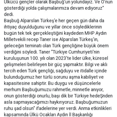
Ülkücü gençler olarak Başbuğ'un yolundayız. Ve O'nun
gösterdiği yolda çalışmalarımıza devam ediyoruz"
dedi.
Başbuğ Alparslan Türkeş'e her geçen gün daha da
ihtiyaç duyulduğunu ve yıllar önce söylediklerinin
bugün tek tek gerçekleştiğini kaydeden MHP Aydın
Milletvekili recep Taner ise Alparslan Türkeş'in,
geleceğin teminatı olan Türk gençliğine büyük önem
verdiğini söyledi. Taner "Türkiye Cumhuriyeti'nin
kuruluşunun 100. yılı olan 2023'te lider ülke, küresel
gelişmeleri belirleyen bir güç yapmaktır. Bilgi ve aklı
tercih eden Türk gençliği, sağduyu ve itidalle içinde
bulunduğumuz her türlü sorunu aşma kabiliyet ve
kapasitesine sahiptir. Bu duygu ve düşüncelerle
merhum Başbuğumuzu rahmetle, minnetle anıyor,
onun gösterdiği onurlu, başı dik bir Türkiye hedeŞnden
asla sapmayacağımızı haykırıyoruz. Başbuğumuzun
ruhu şad olsun" ifadelerine yer verdi. Anma etkinlikleri
kapsamında Ülkü Ocakları Aydın İl Başkanlığı