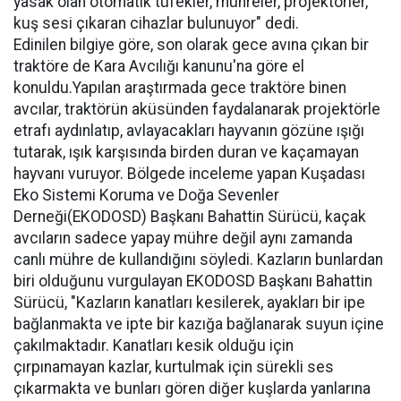
yasak olan otomatik tüfekler, mühreler, projektörler,
kuş sesi çıkaran cihazlar bulunuyor" dedi.
Edinilen bilgiye göre, son olarak gece avına çıkan bir
traktöre de Kara Avcılığı kanunu'na göre el
konuldu.Yapılan araştırmada gece traktöre binen
avcılar, traktörün aküsünden faydalanarak projektörle
etrafı aydınlatıp, avlayacakları hayvanın gözüne ışığı
tutarak, ışık karşısında birden duran ve kaçamayan
hayvanı vuruyor. Bölgede inceleme yapan Kuşadası
Eko Sistemi Koruma ve Doğa Sevenler
Derneği(EKODOSD) Başkanı Bahattin Sürücü, kaçak
avcıların sadece yapay mühre değil aynı zamanda
canlı mühre de kullandığını söyledi. Kazların bunlardan
biri olduğunu vurgulayan EKODOSD Başkanı Bahattin
Sürücü, "Kazların kanatları kesilerek, ayakları bir ipe
bağlanmakta ve ipte bir kazığa bağlanarak suyun içine
çakılmaktadır. Kanatları kesik olduğu için
çırpınamayan kazlar, kurtulmak için sürekli ses
çıkarmakta ve bunları gören diğer kuşlarda yanlarına