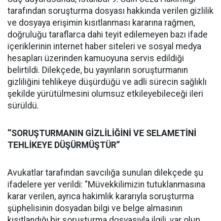
tarafından soruşturma dosyası hakkında verilen gizlilik
ve dosyaya erişimin kısıtlanması kararına rağmen,
doğruluğu taraflarca dahi teyit edilemeyen bazı ifade
içeriklerinin internet haber siteleri ve sosyal medya
hesapları üzerinden kamuoyuna servis edildiği
belirtildi. Dilekçede, bu yayınların soruşturmanın
gizliliğini tehlikeye düşürdüğü ve adli sürecin sağlıklı
şekilde yürütülmesini olumsuz etkileyebileceği ileri
sürüldü.
‘’SORUŞTURMANIN GİZLİLİĞİNİ VE SELAMETİNİ
TEHLİKEYE DÜŞÜRMÜŞTÜR’’
Avukatlar tarafından savcılığa sunulan dilekçede şu
ifadelere yer verildi: "Müvekkilimizin tutuklanmasına
karar verilen, ayrıca hakimlik kararıyla soruşturma
şüphelisinin dosyadan bilgi ve belge almasının
kısıtlandığı bir soruşturma dosyasıyla ilgili, var olup