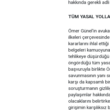
hakkında gerekli adli 
TÜM YASAL YOLLA
Ömer Günel'in avukat
ilkeleri çerçevesinde 
kararlarını ihlal etti
belgeleri kamuoyuna
tehlikeye düşürdüğü 
öngördüğü tüm yasal y
başvuruyla birlikte 
savunmasının yanı sır
karşı da kapsamlı bi
soruşturmanın gizliliğ
paylaşımlar hakkında
olacaklarını belirtirk
girişimin karşılıksız