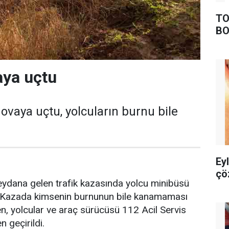
TO
BO
aya uçtu
ovaya uçtu, yolcuların burnu bile
Ey
çö
eydana gelen trafik kazasında yolcu minibüsü
. Kazada kimsenin burnunun bile kanamaması
en, yolcular ve araç sürücüsü 112 Acil Servis
n geçirildi.