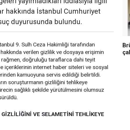
lgeleri yayımladıkları iddiasıyla ilgili
lar hakkında İstanbul Cumhuriyet
 suç duyurusunda bulundu.
anbul 9. Sulh Ceza Hakimliği tarafından
Br
ça
akkında verilen gizlilik ve dosyaya erişimin
a rağmen, doğruluğu taraflarca dahi teyit
 içeriklerinin internet haber siteleri ve sosyal
inden kamuoyuna servis edildiği belirtildi.
rın soruşturmanın gizliliğini tehlikeye
recin sağlıklı şekilde yürütülmesini olumsuz
 sürüldü.
GİZLİLİĞİNİ VE SELAMETİNİ TEHLİKEYE