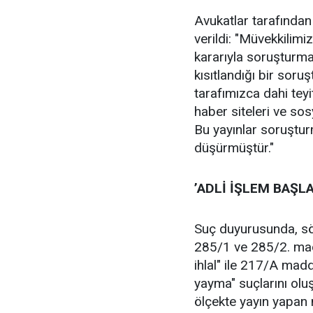
Avukatlar tarafından
verildi: "Müvekkilimi
kararıyla soruşturma
kısıtlandığı bir soru
tarafımızca dahi teyi
haber siteleri ve so
Bu yayınlar soruşturm
düşürmüştür."
’ADLİ İŞLEM BAŞLA
Suç duyurusunda, sö
285/1 ve 285/2. mad
ihlal" ile 217/A madd
yayma" suçlarını oluş
ölçekte yayın yapan 