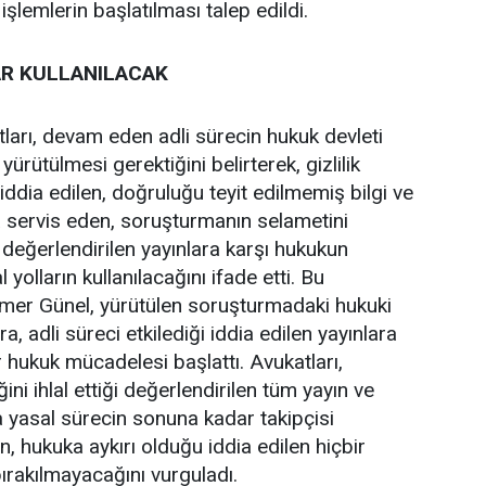
işlemlerin başlatılması talep edildi.
R KULLANILACAK
ları, devam eden adli sürecin hukuk devleti
yürütülmesi gerektiğini belirterek, gizlilik
ği iddia edilen, doğruluğu teyit edilmemiş bilgi ve
 servis eden, soruşturmanın selametini
değerlendirilen yayınlara karşı hukukun
olların kullanılacağını ifade etti. Bu
Ömer Günel, yürütülen soruşturmadaki hukuki
a, adli süreci etkilediği iddia edilen yayınlara
r hukuk mücadelesi başlattı. Avukatları,
ini ihlal ettiği değerlendirilen tüm yayın ve
 yasal sürecin sonuna kadar takipçisi
en, hukuka aykırı olduğu iddia edilen hiçbir
 bırakılmayacağını vurguladı.