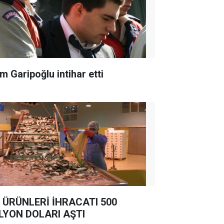
m Garipoğlu intihar etti
 ÜRÜNLERİ İHRACATI 500
LYON DOLARI AŞTI