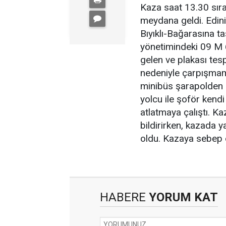
Kaza saat 13.30 sıra
meydana geldi. Edinil
Bıyıklı-Bağarasına t
yönetimindeki 09 M 
gelen ve plakası tes
nedeniyle çarpışmama
minibüs şarapolden 
yolcu ile şoför kendi
atlatmaya çalıştı. K
bildirirken, kazada 
oldu. Kazaya sebep ola
HABERE
YORUM KAT