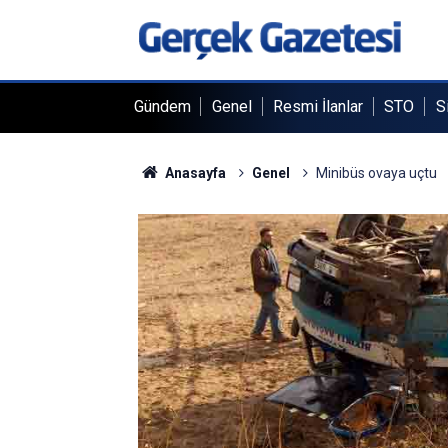
Gündem
Genel
Resmi İlanlar
STO
S
Anasayfa
Genel
Minibüs ovaya uçtu