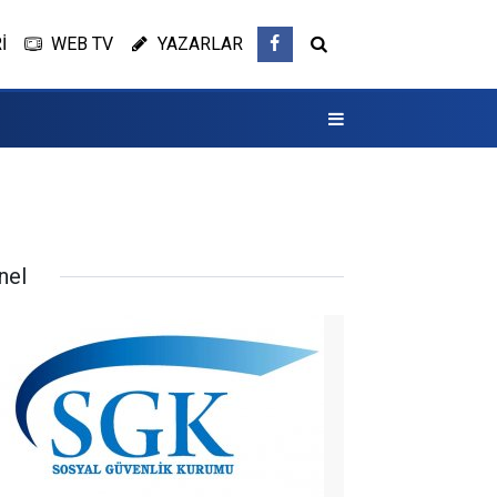
İ
WEB TV
YAZARLAR
nel