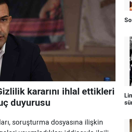
So
zlilik kararını ihlal ettikleri
Lin
suç duyurusu
sü
arı, soruşturma dosyasına ilişkin