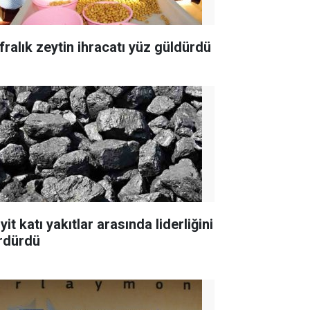
fralık zeytin ihracatı yüz güldürdü
yit katı yakıtlar arasında liderliğini
rdürdü