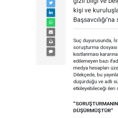
gizli bilgi ve be
kişi ve kuruluş
Başsavcılığı'na
Suç duyurusunda, İst
soruşturma dosyası h
kısıtlanması kararın
edilemeyen bazı ifade
medya hesapları üzer
Dilekçede, bu yayınla
düşürdüğü ve adli sü
etkileyebileceği ileri
‘’SORUŞTURMANIN 
DÜŞÜRMÜŞTÜR’’