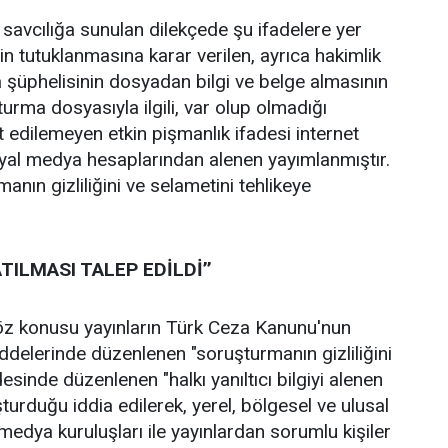
 savcılığa sunulan dilekçede şu ifadelere yer
zin tutuklanmasına karar verilen, ayrıca hakimlik
 şüphelisinin dosyadan bilgi ve belge almasının
şturma dosyasıyla ilgili, var olup olmadığı
t edilemeyen etkin pişmanlık ifadesi internet
syal medya hesaplarından alenen yayımlanmıştır.
anın gizliliğini ve selametini tehlikeye
TILMASI TALEP EDİLDİ’’
z konusu yayınların Türk Ceza Kanunu'nun
delerinde düzenlenen "soruşturmanın gizliliğini
esinde düzenlenen "halkı yanıltıcı bilgiyi alenen
turduğu iddia edilerek, yerel, bölgesel ve ulusal
medya kuruluşları ile yayınlardan sorumlu kişiler