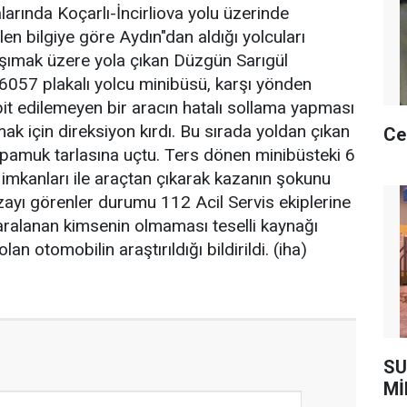
larında Koçarlı-İncirliova yolu üzerinde
en bilgiye göre Aydın"dan aldığı yolcuları
aşımak üzere yola çıkan Düzgün Sarıgül
6057 plakalı yolcu minibüsü, karşı yönden
pit edilemeyen bir aracın hatalı sollama yapması
k için direksiyon kırdı. Bu sırada yoldan çıkan
Ce
pamuk tarlasına uçtu. Ters dönen minibüsteki 6
 imkanları ile araçtan çıkarak kazanın şokunu
azayı görenler durumu 112 Acil Servis ekiplerine
yaralanan kimsenin olmaması teselli kaynağı
n otomobilin araştırıldığı bildirildi. (iha)
SU
Mİ