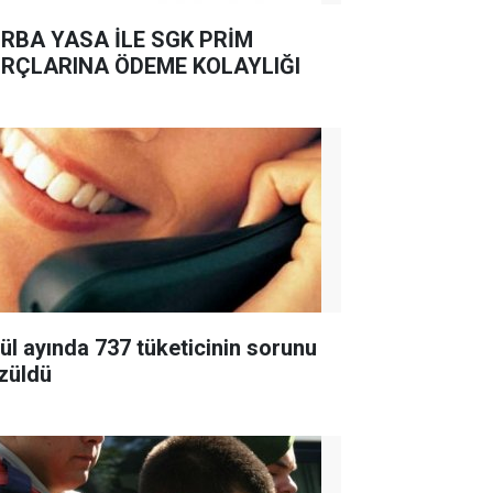
RBA YASA İLE SGK PRİM
RÇLARINA ÖDEME KOLAYLIĞI
lül ayında 737 tüketicinin sorunu
züldü