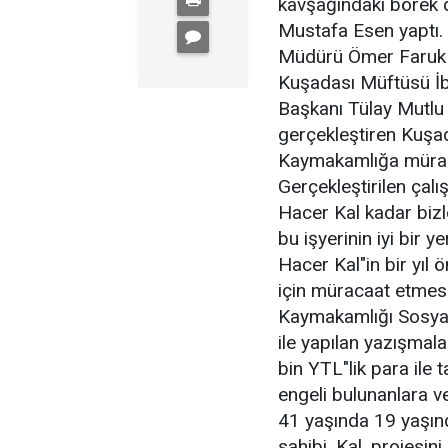
kavşağındaki börek 
Mustafa Esen yaptı. B
Müdürü Ömer Faruk T
Kuşadası Müftüsü İb
Başkanı Tülay Mutlu v
gerçekleştiren Kuşa
Kaymakamlığa müracaa
Gerçekleştirilen çal
Hacer Kal kadar bizl
bu işyerinin iyi bir y
Hacer Kal"in bir yıl
için müracaat etmesi
Kaymakamlığı Sosyal
ile yapılan yazışmal
bin YTL"lik para ile
engeli bulunanlara ve
41 yaşında 19 yaşınd
sahibi. Kal, projesi