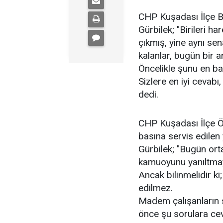
CHP Kuşadası İlçe B
Gürbilek; "Birileri h
çıkmış, yine aynı se
kalanlar, bugün bir 
Öncelikle şunu en baş
Sizlere en iyi cevabı
dedi.
CHP Kuşadası İlçe Ö
basına servis edilen 
Gürbilek; "Bugün orta
kamuoyunu yanıltmaya
Ancak bilinmelidir ki
edilmez.
Madem çalışanların 
önce şu sorulara cev