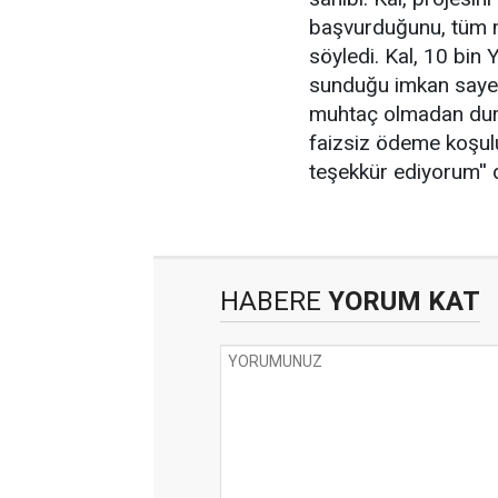
başvurduğunu, tüm ma
söyledi. Kal, 10 bin 
sunduğu imkan sayes
muhtaç olmadan durab
faizsiz ödeme koşul
teşekkür ediyorum'' 
HABERE
YORUM KAT