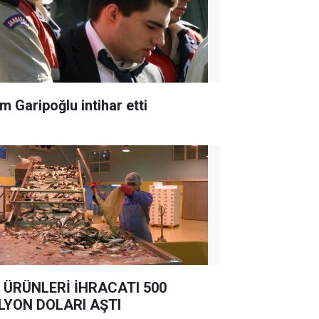
m Garipoğlu intihar etti
 ÜRÜNLERİ İHRACATI 500
LYON DOLARI AŞTI