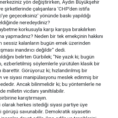
 merkeziniz yön değiştirirken, Aydın Büyükşehir
e şirketlerinde çalışanlara 'CHP'den istifa
i'ye geçeceksiniz' yönünde baskı yapıldığı
eldiğinde neredeydiniz?
 kaybetme korkusuyla karşı karşıya bırakılırken
ma yapmadınız? Neden bir tek emekçinin hakkını
 sessiz kalanların bugün emek üzerinden
ması inandırıcı değildir" dedi.
dığını belirten Gürbilek; "Ne yazık ki; bugün
, ezberletilmiş söylemlerle yürütülen klasik bir
barettir. Görüyoruz ki; hızlandırılmış bir
rayı ve siyasi manipülasyonu meslek edinmiş bir
ededir. Ancak bilinmelidir ki; bu yöntemlerle ne
e milletin vicdanı yanıltılabilir.
birbirine karıştırmayın.
olarak herkes istediği siyasi partiye üye
yasi görüşü savunabilir. Demokratik siyasetin