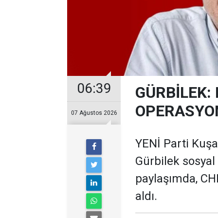
06:39
GÜRBİLEK: 
OPERASYO
07 Ağustos 2026
YENİ Parti Kuş
Gürbilek sosyal
paylaşımda, CHP
aldı.