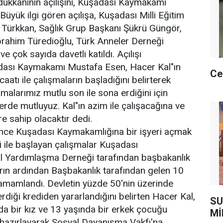
dükkanının açılışını, Kuşadası Kaymakamı
üyük ilgi gören açılışa, Kuşadası Milli Eğitim
ürkkan, Sağlık Grup Başkanı Şükrü Güngör,
rahim Türedioğlu, Türk Anneler Derneği
e çok sayıda davetli katıldı. Açılışı
dası Kaymakamı Mustafa Esen, Hacer Kal"ın
Ce
tı ile çalışmaların başladığını belirterek
ışmalarımız mutlu son ile sona erdiğini için
erde mutluyuz. Kal"ın azim ile çalışacağına ve
ere sahip olacaktır dedi.
 önce Kuşadası Kaymakamlığına bir işyeri açmak
 ile başlayan çalışmalar Kuşadası
 Yardımlaşma Derneği tarafından başbakanlık
arın ardından Başbakanlık tarafından gelen 10
 tamamlandı. Devletin yüzde 50'nin üzerinde
rdiği krediden yararlandığını belirten Hacer Kal,
SU
a bir kız ve 13 yaşında bir erkek çocuğu
Mİ
ni hazırlayarak Sosyal Dayanışma Vakfı'na