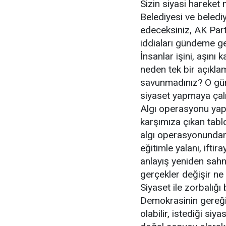
Sizin siyasi hareket
Belediyesi ve belediy
edeceksiniz, AK Part
iddiaları gündeme g
İnsanlar işini, aşını
neden tek bir açıkla
savunmadınız? O gün
siyaset yapmaya çalış
Algı operasyonu yapıl
karşımıza çıkan tablo
algı operasyonundan i
eğitimle yalanı, ifti
anlayış yeniden sahn
gerçekler değişir ne d
Siyaset ile zorbalığı 
Demokrasinin gereği 
olabilir, istediği si