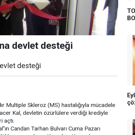
TO
BO
a devlet desteği
vlet desteği
Ey
çö
ır Multiple Skleroz (MS) hastalığıyla mücadele
cer Kal, devletin özürlülere verdiği krediyle
i açtı.
l"ın Candan Tarhan Bulvarı Cuma Pazarı