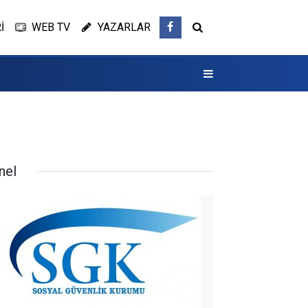
İ
WEB TV
YAZARLAR
nel