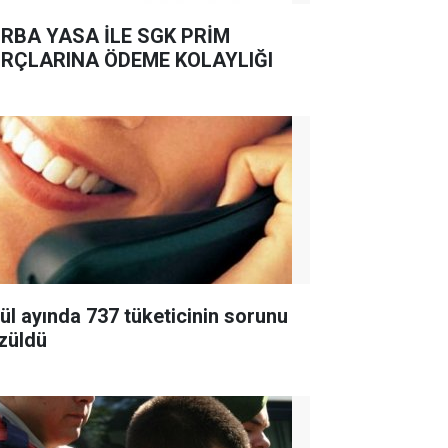
RBA YASA İLE SGK PRİM
RÇLARINA ÖDEME KOLAYLIĞI
lül ayında 737 tüketicinin sorunu
züldü