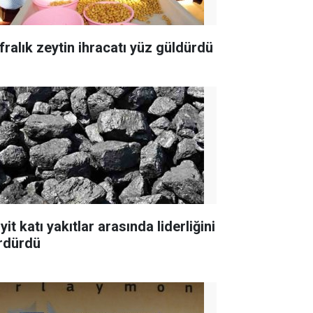
fralık zeytin ihracatı yüz güldürdü
yit katı yakıtlar arasında liderliğini
rdürdü