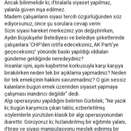
Ancak bilinmelidir ki; iftiralarla siyaset yapılmaz,
yalanla güven inşa edilmez.
Madem çalışanların siyasi tercih özgürlüğünden söz
ediyorsunuz, önce şu sorulara cevap verin:
Sizin siyasi hareket merkeziniz yön değiştirirken,
Aydın Büyükşehir Belediyesi ve belediye şirketlerinde
çalışanlara 'CHP'den istifa edeceksiniz, AK Parti'ye
geçeceksiniz' yönünde baskı yapıldığı iddiaları
gündeme geldiğinde neredeydiniz?
İnsanlar işini, aşını kaybetme korkusuyla karşı karşıya
bırakılırken neden tek bir açıklama yapmadınız? Neden
bir tek emekçinin hakkını savunmadınız? O gün sessiz
kalanların bugün emek üzerinden siyaset yapmaya
çalışması inandırıcı değildir" dedi.
Algı operasyonu yapıldığını belirten Gürbilek; "Ne yazık
ki; bugün karşımıza çıkan tablo, ezberletilmiş
söylemlerle yürütülen klasik bir algı operasyonundan
ibarettir. Görüyoruz ki; hızlandırılmış bir eğitimle yalanı,
iftirayı ve siyasi manipülasyonu meslek edinmiş bir