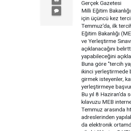
Gerçek Gazetesi
Milli Eğitim Bakanlığ
için üçüncü kez terci
Temmuz'da, ilk terci
Eğitim Bakanlığı (M
ve Yerleştirme Sına
açıklanacağını belirtt
yapabileceğini açıkla
Buna göre "tercih ya
ikinci yerleştirmede 
girmek isteyenler, k
yerleştirmeye başvur
Bu yıl 8 Haziran'da s
kılavuzu MEB internet
Temmuz arasında htt
adreslerinden yapıla
da elektronik ortam