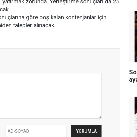
YTL yatırmak zorunda. Yerleştirme sonuçları da 25
cak.
onuçlarına göre boş kalan kontenjanlar için
den talepler alınacak.
Sö
ay