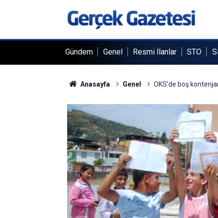
Gündem
Genel
Resmi İlanlar
STO
S
Anasayfa
Genel
OKS’de boş kontenjan 