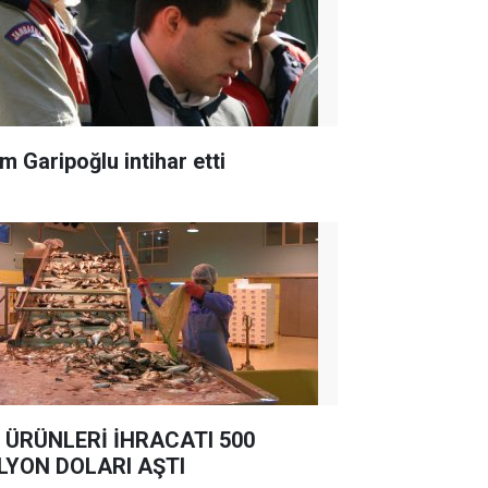
m Garipoğlu intihar etti
 ÜRÜNLERİ İHRACATI 500
LYON DOLARI AŞTI