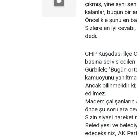
çıkmış, yine aynı se
kalanlar, bugün bir 
Öncelikle şunu en baş
Sizlere en iyi cevabı
dedi.
CHP Kuşadası İlçe Ö
basına servis edilen 
Gürbilek; "Bugün orta
kamuoyunu yanıltmaya
Ancak bilinmelidir ki
edilmez.
Madem çalışanların 
önce şu sorulara cev
Sizin siyasi hareket
Belediyesi ve belediy
edeceksiniz, AK Part