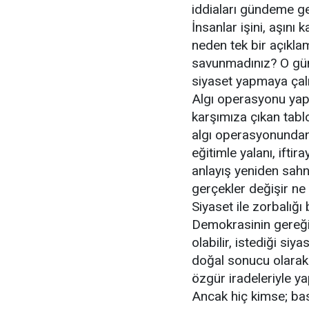
iddiaları gündeme g
İnsanlar işini, aşını
neden tek bir açıkla
savunmadınız? O gün
siyaset yapmaya çalış
Algı operasyonu yapıl
karşımıza çıkan tablo
algı operasyonundan i
eğitimle yalanı, ifti
anlayış yeniden sahn
gerçekler değişir ne d
Siyaset ile zorbalığı 
Demokrasinin gereği 
olabilir, istediği si
doğal sonucu olarak in
özgür iradeleriyle ya
Ancak hiç kimse; bask