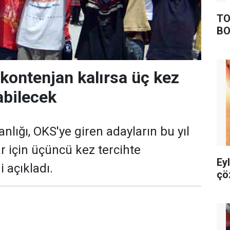
TO
BO
kontenjan kalırsa üç kez
abilecek
anlığı, OKS'ye giren adayların bu yıl
r için üçüncü kez tercihte
Ey
 açıkladı.
çö