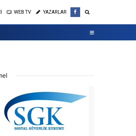
İ
WEB TV
YAZARLAR
nel