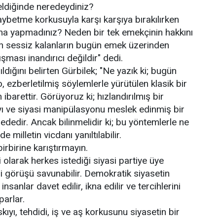
eldiğinde neredeydiniz?
 kaybetme korkusuyla karşı karşıya bırakılırken
ma yapmadınız? Neden bir tek emekçinin hakkını
 sessiz kalanların bugün emek üzerinden
ması inandırıcı değildir" dedi.
dığını belirten Gürbilek; "Ne yazık ki; bugün
, ezberletilmiş söylemlerle yürütülen klasik bir
barettir. Görüyoruz ki; hızlandırılmış bir
rayı ve siyasi manipülasyonu meslek edinmiş bir
ededir. Ancak bilinmelidir ki; bu yöntemlerle ne
e milletin vicdanı yanıltılabilir.
birbirine karıştırmayın.
olarak herkes istediği siyasi partiye üye
yasi görüşü savunabilir. Demokratik siyasetin
sanlar davet edilir, ikna edilir ve tercihlerini
parlar.
ıyı, tehdidi, iş ve aş korkusunu siyasetin bir