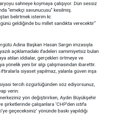
naryoyu sahneye koymaya çalışıyor. Dün sessiz
anda "emekçi savunucusu" kesilmiş.
tan belirtmek isterim ki:
, günü geldiğinde bu millet sandıkta verecektir"
rgütü Adına Başkan Hasan Sargın imzasıyla
yazılı açıklamadaki ifadeleri samimiyetsiz bulan
ya atılan iddialar, gerçekleri örtmeye ve
 yönelik yeni bir algı çalışmasından ibarettir.
; iftiralarla siyaset yapılmaz, yalanla güven inşa
siyasi tercih özgürlüğünden söz ediyorsunuz,
ap verin:
 merkeziniz yön değiştirirken, Aydın Büyükşehir
e şirketlerinde çalışanlara 'CHP'den istifa
i'ye geçeceksiniz' yönünde baskı yapıldığı