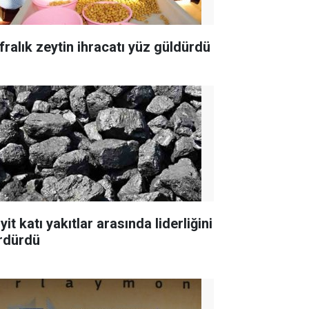
fralık zeytin ihracatı yüz güldürdü
yit katı yakıtlar arasında liderliğini
rdürdü