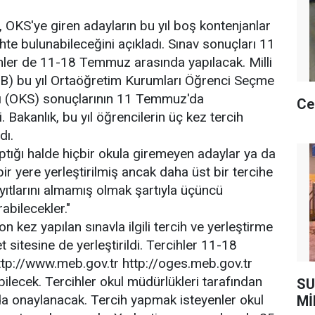
ı, OKS'ye giren adayların bu yıl boş kontenjanlar
hte bulunabileceğini açıkladı. Sınav sonuçları 11
hler de 11-18 Temmuz arasında yapılacak. Milli
EB) bu yıl Ortaöğretim Kurumları Öğrenci Seçme
vı (OKS) sonuçlarının 11 Temmuz'da
Ce
i. Bakanlık, bu yıl öğrencilerin üç kez tercih
dı.
ptığı halde hiçbir okula giremeyen adaylar ya da
bir yere yerleştirilmiş ancak daha üst bir tercihe
ayıtlarını almamış olmak şartıyla üçüncü
abilecekler."
on kez yapılan sınavla ilgili tercih ve yerleştirme
 sitesine de yerleştirildi. Tercihler 11-18
p://www.meb.gov.tr http://oges.meb.gov.tr
bilecek. Tercihler okul müdürlükleri tarafından
SU
da onaylanacak. Tercih yapmak isteyenler okul
Mİ