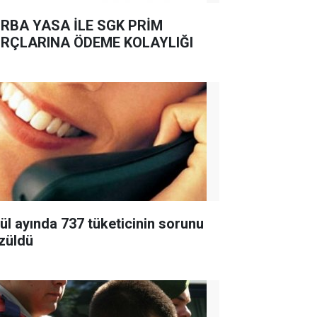
RBA YASA İLE SGK PRİM
RÇLARINA ÖDEME KOLAYLIĞI
lül ayında 737 tüketicinin sorunu
züldü