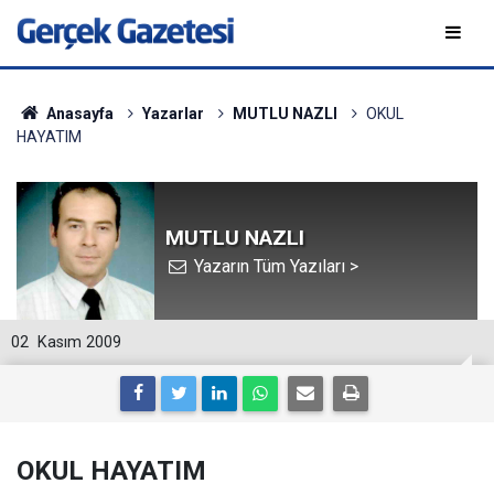
Anasayfa
Yazarlar
MUTLU NAZLI
OKUL
HAYATIM
MUTLU NAZLI
Yazarın Tüm Yazıları >
02
Kasım 2009
OKUL HAYATIM