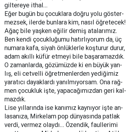
gil­te­reye it­hal...
Eğer bugün bu ço­cuk­la­ra doğ­ru yo­lu gös­ter­
mez­sek, iler­de bun­la­ra kim, na­sıl öğ­re­te­cek!
Ağaç bi­le yaş­ken eği­lir de­miş ata­la­rı­mız.
Ben ken­di ço­cuk­lu­ğu­mu ha­tır­lı­yo­rum da, üç
nu­ma­ra ka­fa, si­yah ön­lük­ler­le koş­tu­rur du­rur,
adam akıl­lı kü­für et­me­yi bi­le ba­şa­ra­maz­dık.
O za­man­lar­da, gö­zü­müz­de ki en bü­yük yan­
lış, eli cet­vel­li öğ­ret­men­ler­den ye­di­ği­miz
ya­ra­tı­cı da­yak­lar­dı ya­nıl­mı­yor­sam. Ona rağ­
men ço­cuk­luk iş­te, ya­pa­ca­ğı­mız­dan ge­ri kal­
maz­dık.
Li­se yıl­la­rın­da ise ka­nı­mız kay­nı­yor iş­te an­
la­sa­nı­za, Mir­ke­lam pop dün­ya­sın­da pat­lak
ver­di, ver­mez olay­dı... Özen­dik, fa­ul­le­ri­mi