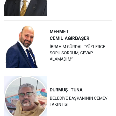
MEHMET
CEMİL
AĞIRBAŞER
İBRAHİM GÜRDAL: “YÜZLERCE
SORU SORDUM, CEVAP
ALAMADIM”
DURMUŞ
TUNA
BELEDİYE BAŞKANININ CEMEVİ
TAKINTISI