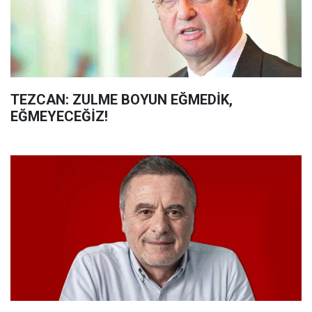
TEZCAN: ZULME BOYUN EĞMEDİK,
EĞMEYECEĞİZ!