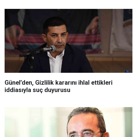
Günel’den, Gizlilik kararını ihlal ettikleri
iddiasıyla suç duyurusu