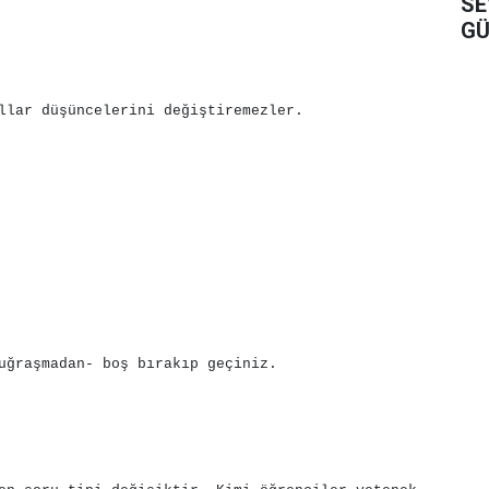
SE
GÜ
OL
llar düşüncelerini değiştiremezler.
uğraşmadan- boş bırakıp geçiniz.