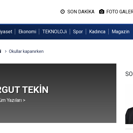
SON DAKİKA
FOTO GALER
iyaset
Ekonomi
TEKNOLOJi
Spor
Kadınca
Magazin
N
Okullar kapanırken
SO
RGUT TEKİN
üm Yazıları >