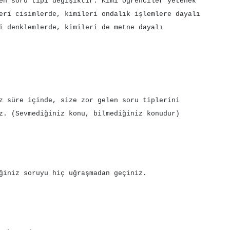
elen soru tipi değişiktir. Kimi öğrenciler yetenek
eri cisimlerde, kimileri ondalık işlemlere dayalı
i denklemlerde, kimileri de metne dayalı
z süre içinde, size zor gelen soru tiplerini
z. (Sevmediğiniz konu, bilmediğiniz konudur)
ğiniz soruyu hiç uğraşmadan geçiniz.