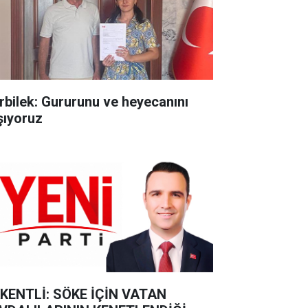
rbilek: Gururunu ve heyecanını
şıyoruz
KENTLİ: SÖKE İÇİN VATAN