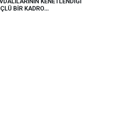
VDALILARININ KENETLENDİĞİ
ÇLÜ BİR KADRO
UŞTURUYORUZ