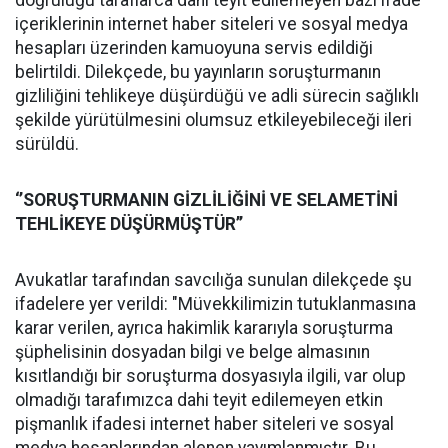
doğruluğu taraflarca dahi teyit edilemeyen bazı ifade
içeriklerinin internet haber siteleri ve sosyal medya
hesapları üzerinden kamuoyuna servis edildiği
belirtildi. Dilekçede, bu yayınların soruşturmanın
gizliliğini tehlikeye düşürdüğü ve adli sürecin sağlıklı
şekilde yürütülmesini olumsuz etkileyebileceği ileri
sürüldü.
‘’SORUŞTURMANIN GİZLİLİĞİNİ VE SELAMETİNİ
TEHLİKEYE DÜŞÜRMÜŞTÜR’’
Avukatlar tarafından savcılığa sunulan dilekçede şu
ifadelere yer verildi: "Müvekkilimizin tutuklanmasına
karar verilen, ayrıca hakimlik kararıyla soruşturma
şüphelisinin dosyadan bilgi ve belge almasının
kısıtlandığı bir soruşturma dosyasıyla ilgili, var olup
olmadığı tarafımızca dahi teyit edilemeyen etkin
pişmanlık ifadesi internet haber siteleri ve sosyal