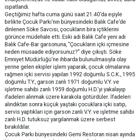
ispatlandı.
Geçtiğimiz hafta cuma günü saat 21.40'da eşiyle
birlikte Çocuk Parkı'nın bünyesindeki Balık Cafe'de
dinlenen Söke Savcısı, çocukların bira içtiklerini
görünce müdehale etti. Eski adı Balık Cafe yeni adı
Balık Cafe-Bar garsonuna, "Çocukların içki içmesine
neden müsaade ediyorsunuz?" diye çıkıştı. Söke
Emniyet Müdürlüğü'ne ihbarda bulunulmasıyla olay
yerine gelen ekipler işlem yaparak, çocuk olmalarına
rağmen içki servisi yapılan 1992 doğumlu S.C.K., 1995
doğumlu T.Y., garson zanlı 1971 doğumlu V.Y. ve
işletme sahibi zanlı 1959 doğumlu H.D.'yi yakalayıp
ifadeleri alınmak üzere karakola götürdüler. İfadeleri
alındıktan sonra küçük yaştaki çocuklara içki satıp,
servis yaptıkları için garson zanlı V.Y. ve işletme sahibi
zanlı H.D. tutuksuz yargılanmak üzere serbest
bırakıldılar.
Çocuk Parkı bünyesindeki Gemi Restoran nisan ayında