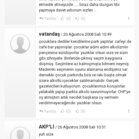
etmedık etmeyızde ..... biraz daha duzgun hbr
yapmaya davet edıorum sızlerı ...
Yanıtla
(0)
(0)
vatandaş
/ 26 Ağustos 2008 Salı 10:49
çocuklara dediler kendilerine park yaptılar. cafeyi de
cafe bar yapmışlar. çocuklar adım adım alkolizmin
pençesine sürülüyorlar. yazıklar olsun size ve sizin
gibi zihniyete. Birileride çıkmış seçim kaygısına
düşmüş. Seçimlere az kalmışmışta bilmem neymiş.
Mademki seçmenin oyunu alamama endişeniz var
demekki çocuk parkında bira ve rakı başta olmak
üzere alkollü içecekler satılmamalıdır. Gerçek
gazetecileri kutluyorum. çocuklarımızı koruyorlar.
yalakalık yapıp parkta alkolü savunmuyorlar. CHP'ye
oy atmıştım artık necdet başkana oy vermem
verdirtmeyeceğimde. yazıklar olsun.
Yanıtla
(0)
(0)
AKP'Lİ
/ 26 Ağustos 2008 Salı 10:51
yuh size