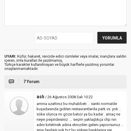
UYARI:
Küfür, hakaret, rencide edici cümleler veya imalar, inançlara saldırı
içeren, imla kuralları ile yazılmamış,
Türkçe karakter kullanılmayan ve büyük harflerle yazılmış yorumlar
onaylanmamaktadır.
7 Yorum
aslı
/ 26 Ağustos 2008 Salı 10:22
amma uzattınız bu muhabbetı ... sanki normalde
kuşadasında gıdılen restaurantlarda park vs. yok ..
söke olunca mı göze batıor ya bu kadar . amaç ne
neyın peşindesiniz .... seçim yaklaştıkça chp nın
adını kırletmek adına elınızden gelenı yapıorsunuz ...
ama faydası yok bız bu sökeyı başklarına yar