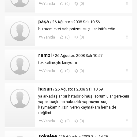
Yanıtla
(0)
(0)
paşa
/ 26 Ağustos 2008 Salı 10:56
bu memleket sahipsizmi. suçlular istifa edin
Yanıtla
(0)
(0)
remzi
/ 26 Ağustos 2008 Salı 10:57
tek kelimeyle kınıyorm
Yanıtla
(0)
(0)
hasan
/ 26 Ağustos 2008 Salı 10:59
ya arkadaşlar bir hatadır olmuş. sorumlular gerekeni
yapar. başkana haksızlık yapmayın. suç
kaymakamın. izini veren kaymakam herhalde
değilmi
Yanıtla
(0)
(0)
sokelee
/ 26 Ağustos 2008 Salı 14:26