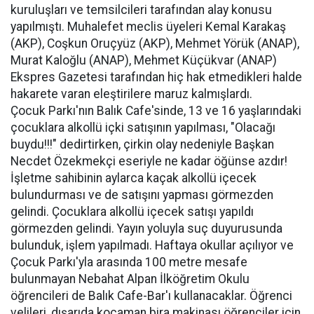
kuruluşları ve temsilcileri tarafından alay konusu
yapılmıştı. Muhalefet meclis üyeleri Kemal Karakaş
(AKP), Coşkun Oruçyüz (AKP), Mehmet Yörük (ANAP),
Murat Kaloğlu (ANAP), Mehmet Küçükvar (ANAP)
Ekspres Gazetesi tarafından hiç hak etmedikleri halde
hakarete varan eleştirilere maruz kalmışlardı.
Çocuk Parkı'nın Balık Cafe'sinde, 13 ve 16 yaşlarındaki
çocuklara alkollü içki satışının yapılması, "Olacağı
buydu!!!" dedirtirken, çirkin olay nedeniyle Başkan
Necdet Özekmekçi eseriyle ne kadar öğünse azdır!
İşletme sahibinin aylarca kaçak alkollü içecek
bulundurması ve de satışını yapması görmezden
gelindi. Çocuklara alkollü içecek satışı yapıldı
görmezden gelindi. Yayın yoluyla suç duyurusunda
bulunduk, işlem yapılmadı. Haftaya okullar açılıyor ve
Çocuk Parkı'yla arasında 100 metre mesafe
bulunmayan Nebahat Alpan İlköğretim Okulu
öğrencileri de Balık Cafe-Bar'ı kullanacaklar. Öğrenci
velileri, dışarıda kocaman bira makinası öğrenciler için