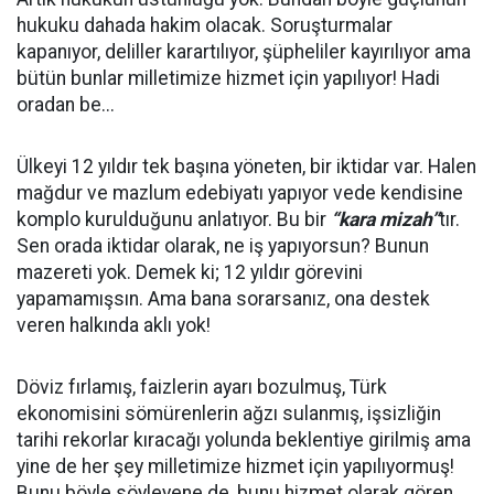
hukuku dahada hakim olacak. Soruşturmalar
kapanıyor, deliller karartılıyor, şüpheliler kayırılıyor ama
bütün bunlar milletimize hizmet için yapılıyor! Hadi
oradan be...
Ülkeyi 12 yıldır tek başına yöneten, bir iktidar var. Halen
mağdur ve mazlum edebiyatı yapıyor vede kendisine
komplo kurulduğunu anlatıyor. Bu bir
“kara mizah”
tır.
Sen orada iktidar olarak, ne iş yapıyorsun? Bunun
mazereti yok. Demek ki; 12 yıldır görevini
yapamamışsın. Ama bana sorarsanız, ona destek
veren halkında aklı yok!
Döviz fırlamış, faizlerin ayarı bozulmuş, Türk
ekonomisini sömürenlerin ağzı sulanmış, işsizliğin
tarihi rekorlar kıracağı yolunda beklentiye girilmiş ama
yine de her şey milletimize hizmet için yapılıyormuş!
Bunu böyle söyleyene de, bunu hizmet olarak gören