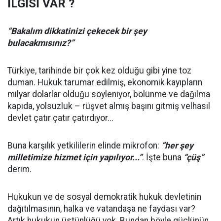
İLGİSİ VAR ?
“Bakalım dikkatinizi çekecek bir şey
bulacakmısınız?”
Türkiye, tarihinde bir çok kez olduğu gibi yine toz
duman. Hukuk tarumar edilmiş, ekonomik kayıpların
milyar dolarlar olduğu söyleniyor, bölünme ve dağılma
kapıda, yolsuzluk – rüşvet almış başını gitmiş velhasıl
devlet çatır çatır çatırdıyor...
Buna karşılık yetkililerin elinde mikrofon:
“her şey
milletimize hizmet için yapılıyor...”
. İşte buna
“çüş”
derim.
Hukukun ve de sosyal demokratik hukuk devletinin
dağıtılmasının, halka ve vatandaşa ne faydası var?
Artık hukukun üstünlüğü yok. Bundan böyle güçlünün