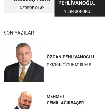
PEHLİVANOĞLU
NEREDE OLAY
YILIN SONUNU
ORADA METİN !
VEFASIZLIK İLE
NEREDE KAVGA
TAMAMLAMAK!
ORADA YAVUZ!
SON YAZILAR
ÖZCAN
PEHLİVANOĞLU
PKK’NIN FÜTUHAT RUHU!
MEHMET
CEMİL
AĞIRBAŞER