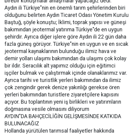
birebir konuşmalar anlaşmalar yapacağız dedi.
Aydın ili Türkiye"nin en önemli tarım şehirlerinden biri
olduğunu belirten Aydın Ticaret Odası Yönetim Kurulu
Baştuğ, şöyle konuştu; İklimi, toprak yapısı ve güneşi
bakımından jeotermal yatırıma Türkiye"de en uygun
şehirdir. Ayrıca diğer işlere göre Aydın ili 22 gün daha
fazla güneş görüyor. Türkiye"nin en uygun ve en sıcak
jeotermal kaynaklarının bulunduğu ilimiz hava ve
demir yolları ulaşımı bakımından da ulaşımı çok kolay
bir ildir. Seracılık alt yapımız olduğu için eğitimci
işçiler bulmak ve çalıştırmak içinde olanaklarımız var.
Ayrıca tarihi ve turistlik yerleri bakımından da ilimiz
çok zengindir gerek denize yakınlığı gerekse ören
yerleri bakımından turistlere ziyaretçilere kapısını
açıyor. Bu toplantının yeni iş birlikleri ve yatırımların
doğmasına vesile olmasını diliyorum
AYDIN"DA BAHÇECİLİĞİN GELİŞMESİNDE KATKIDA
BULUNACAĞIZ
Hollanda yürütülen tarımsal faaliyetler hakkında