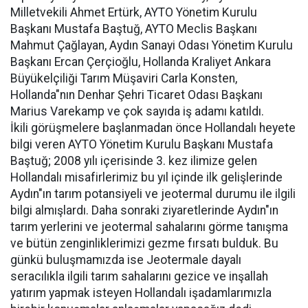
Milletvekili Ahmet Ertürk, AYTO Yönetim Kurulu
Başkanı Mustafa Baştuğ, AYTO Meclis Başkanı
Mahmut Çağlayan, Aydın Sanayi Odası Yönetim Kurulu
Başkanı Ercan Çerçioğlu, Hollanda Kraliyet Ankara
Büyükelçiliği Tarım Müşaviri Carla Konsten,
Hollanda"nın Denhar Şehri Ticaret Odası Başkanı
Marius Varekamp ve çok sayıda iş adamı katıldı.
İkili görüşmelere başlanmadan önce Hollandalı heyete
bilgi veren AYTO Yönetim Kurulu Başkanı Mustafa
Baştuğ; 2008 yılı içerisinde 3. kez ilimize gelen
Hollandalı misafirlerimiz bu yıl içinde ilk gelişlerinde
Aydın"ın tarım potansiyeli ve jeotermal durumu ile ilgili
bilgi almışlardı. Daha sonraki ziyaretlerinde Aydın"ın
tarım yerlerini ve jeotermal sahalarını görme tanışma
ve bütün zenginliklerimizi gezme fırsatı bulduk. Bu
günkü buluşmamızda ise Jeotermale dayalı
seracılıkla ilgili tarım sahalarını gezice ve inşallah
yatırım yapmak isteyen Hollandalı işadamlarımızla