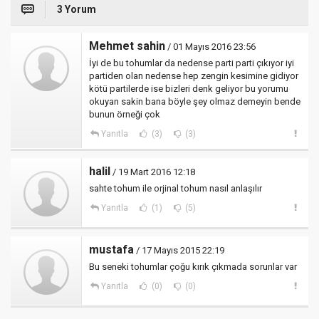
3 Yorum
Mehmet sahin
/ 01 Mayıs 2016 23:56
İyi de bu tohumlar da nedense parti parti çıkıyor iyi
partiden olan nedense hep zengin kesimine gidiyor
kötü partilerde ise bizleri denk geliyor bu yorumu
okuyan sakin bana böyle şey olmaz demeyin bende
bunun örneği çok
Yanıtla
(3)
(3)
halil
/ 19 Mart 2016 12:18
sahte tohum ile orjinal tohum nasıl anlaşılır
Yanıtla
(1)
(5)
mustafa
/ 17 Mayıs 2015 22:19
Bu seneki tohumlar çoğu kırık çıkmada sorunlar var
Yanıtla
(0)
(0)