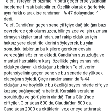
Telef, “İsteyenler bizimle irtibata geçerlerse yakından
inceleme fırsatı bulabilirler. Özellik olarak diğerleriyle
aynı farklı olarak ise randımanı % 47 dolayındadır”
dedi.
Telef, Candia’nın geçen sene çiftçiye dağıtıldığını bazı
çevrelerce çok olumsuzca, bilinçsizce ve işin uzmanı
olmayan kişiler tarafından, sırf rakip oldukları için
haksız yere eleştirildiklerini söyleyerek, bu yılın
sonudaki tablonun bu kişilere gereken cevabı
vereceğini sözlerine ekledi. Candia’nın susuzluğa ve
mantari hastalıklara karşı özellikle çıkış esnasında
oldukça dayanıklı olduğunu belirten Telef, verim
potansiyelinin geçen sene ve bu senede de yüksek
olacağını söyledi. Çırçır randımanının da % 44
olduğunu ve böylelikle bu özelliği sayesindede çifçiye
kazanç sağlayacağını belirtti. Karşılıklı soruların
sorulduğu ve görüşlerin alındığı Tarla Günü’nde
çiftçiler, Gloria’dan 800 da, Claudia’dan 500 da,
Candia’dan 2000 da ektiklerini ve,ekmeye arttırarak