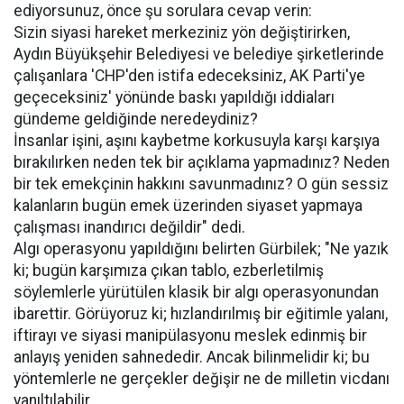
ediyorsunuz, önce şu sorulara cevap verin:
Sizin siyasi hareket merkeziniz yön değiştirirken,
Aydın Büyükşehir Belediyesi ve belediye şirketlerinde
çalışanlara 'CHP'den istifa edeceksiniz, AK Parti'ye
geçeceksiniz' yönünde baskı yapıldığı iddiaları
gündeme geldiğinde neredeydiniz?
İnsanlar işini, aşını kaybetme korkusuyla karşı karşıya
bırakılırken neden tek bir açıklama yapmadınız? Neden
bir tek emekçinin hakkını savunmadınız? O gün sessiz
kalanların bugün emek üzerinden siyaset yapmaya
çalışması inandırıcı değildir" dedi.
Algı operasyonu yapıldığını belirten Gürbilek; "Ne yazık
ki; bugün karşımıza çıkan tablo, ezberletilmiş
söylemlerle yürütülen klasik bir algı operasyonundan
ibarettir. Görüyoruz ki; hızlandırılmış bir eğitimle yalanı,
iftirayı ve siyasi manipülasyonu meslek edinmiş bir
anlayış yeniden sahnededir. Ancak bilinmelidir ki; bu
yöntemlerle ne gerçekler değişir ne de milletin vicdanı
yanıltılabilir.