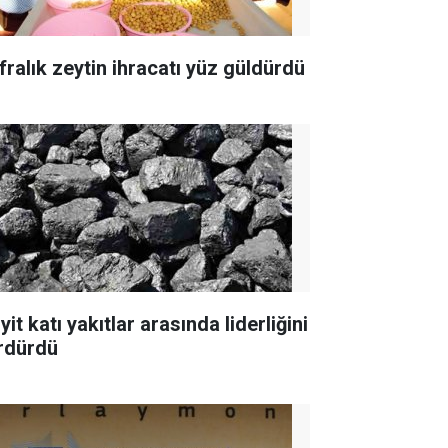
fralık zeytin ihracatı yüz güldürdü
yit katı yakıtlar arasında liderliğini
rdürdü