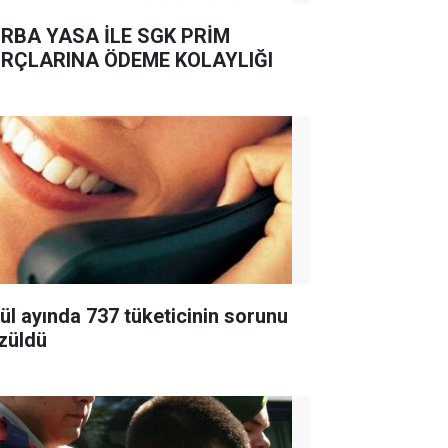
RBA YASA İLE SGK PRİM
RÇLARINA ÖDEME KOLAYLIĞI
lül ayında 737 tüketicinin sorunu
züldü