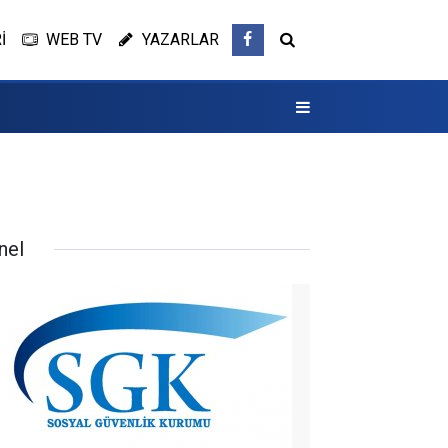
İ
WEB TV
YAZARLAR
nel