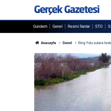
Gündem
Genel
Resmi İlanlar
STO
S
Anasayfa
Genel
Ring Yolu sulara tesl