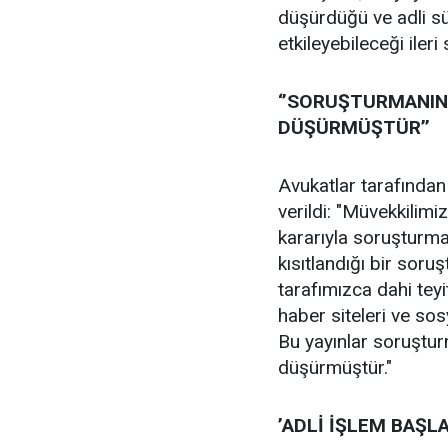
düşürdüğü ve adli sü
etkileyebileceği ileri
‘’SORUŞTURMANIN 
DÜŞÜRMÜŞTÜR’’
Avukatlar tarafından
verildi: "Müvekkilimi
kararıyla soruşturma
kısıtlandığı bir soru
tarafımızca dahi teyi
haber siteleri ve so
Bu yayınlar soruşturm
düşürmüştür."
’ADLİ İŞLEM BAŞLA