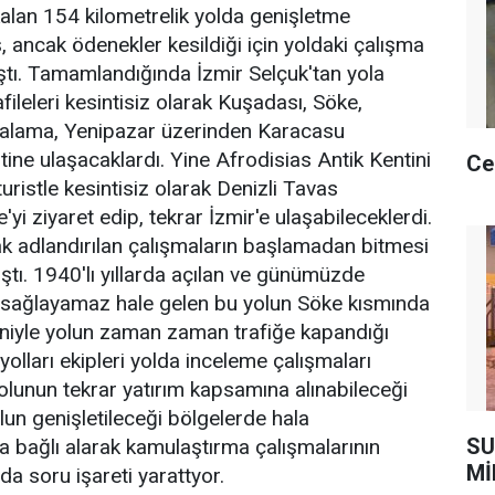
alan 154 kilometrelik yolda genişletme
, ancak ödenekler kesildiği için yoldaki çalışma
ştı. Tamamlandığında İzmir Selçuk'tan yola
afileleri kesintisiz olarak Kuşadası, Söke,
 Dalama, Yenipazar üzerinden Karacasu
tine ulaşacaklardı. Yine Afrodisias Antik Kentini
Ce
uristle kesintisiz olarak Denizli Tavas
i ziyaret edip, tekrar İzmir'e ulaşabileceklerdi.
rak adlandırılan çalışmaların başlamadan bitmesi
mıştı. 1940'lı yıllarda açılan ve günümüzde
ı sağlayamaz hale gelen bu yolun Söke kısmında
niyle yolun zaman zaman trafiğe kapandığı
olları ekipleri yolda inceleme çalışmaları
yolunun tekrar yatırım kapsamına alınabileceği
lun genişletileceği bölgelerde hala
SU
a bağlı alarak kamulaştırma çalışmalarının
Mİ
da soru işareti yarattyor.