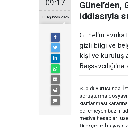
09:17
Günel’den, Gi
iddiasıyla 
08 Ağustos 2026
Günel'in avukatl
gizli bilgi ve be
kişi ve kuruluş
Başsavcılığı'na
Suç duyurusunda, İst
soruşturma dosyası h
kısıtlanması kararın
edilemeyen bazı ifade
medya hesapları üzer
Dilekçede, bu yayınla