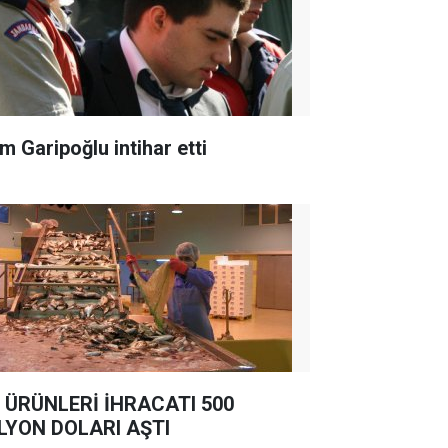
m Garipoğlu intihar etti
 ÜRÜNLERİ İHRACATI 500
LYON DOLARI AŞTI