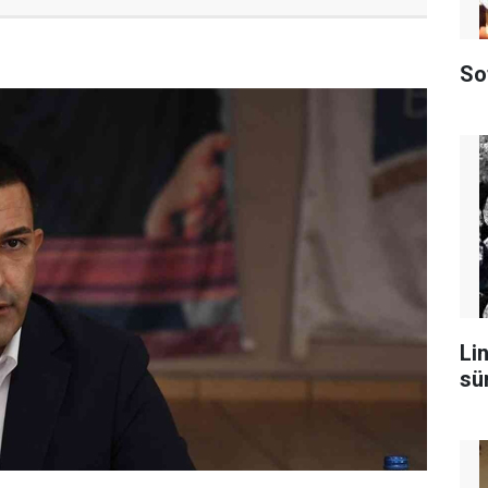
So
Lin
sü