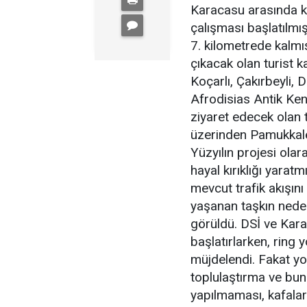
Karacasu arasında k
çalışması başlatılmış
7. kilometrede kalmı
çıkacak olan turist k
Koçarlı, Çakırbeyli,
Afrodisias Antik Ken
ziyaret edecek olan t
üzerinden Pamukkale'y
Yüzyılın projesi ola
hayal kırıklığı yarat
mevcut trafik akışın
yaşanan taşkın nede
görüldü. DSİ ve Karay
başlatırlarken, ring 
müjdelendi. Fakat yo
toplulaştırma ve bun
yapılmaması, kafalar