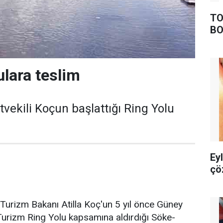
TO
BO
ulara teslim
vekili Koçun başlattığı Ring Yolu
Ey
çö
e Turizm Bakanı Atilla Koç'un 5 yıl önce Güney
rizm Ring Yolu kapsamına aldırdığı Söke-