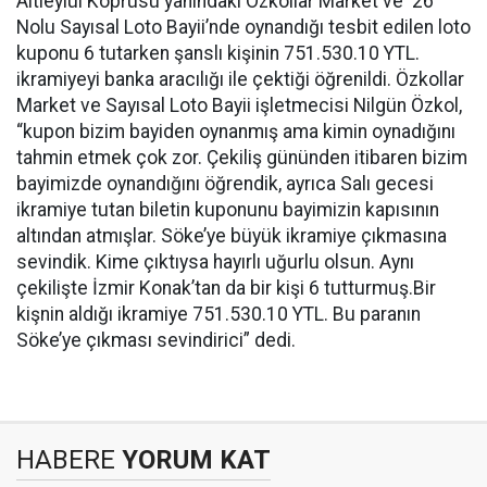
Altıeylül Köprüsü yanındaki Özkollar Market ve 26
Nolu Sayısal Loto Bayii’nde oynandığı tesbit edilen loto
kuponu 6 tutarken şanslı kişinin 751.530.10 YTL.
ikramiyeyi banka aracılığı ile çektiği öğrenildi. Özkollar
Market ve Sayısal Loto Bayii işletmecisi Nilgün Özkol,
“kupon bizim bayiden oynanmış ama kimin oynadığını
tahmin etmek çok zor. Çekiliş gününden itibaren bizim
bayimizde oynandığını öğrendik, ayrıca Salı gecesi
ikramiye tutan biletin kuponunu bayimizin kapısının
altından atmışlar. Söke’ye büyük ikramiye çıkmasına
sevindik. Kime çıktıysa hayırlı uğurlu olsun. Aynı
çekilişte İzmir Konak’tan da bir kişi 6 tutturmuş.Bir
kişnin aldığı ikramiye 751.530.10 YTL. Bu paranın
Söke’ye çıkması sevindirici” dedi.
HABERE
YORUM KAT