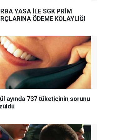
RBA YASA İLE SGK PRİM
RÇLARINA ÖDEME KOLAYLIĞI
lül ayında 737 tüketicinin sorunu
züldü