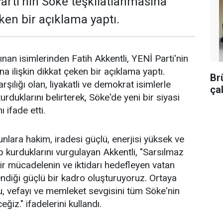
Parti'nin Söke teşkilatlanmasına
eken bir açıklama yaptı.
ınan isimlerinden Fatih Akkentli, YENİ Parti'nin
a ilişkin dikkat çeken bir açıklama yaptı.
Br
rşılığı olan, liyakatli ve demokrat isimlerle
ça
urduklarını belirterek, Söke'de yeni bir siyasi
ı ifade etti.
unlara hakim, iradesi güçlü, enerjisi yüksek ve
p kurduklarını vurgulayan Akkentli, "Sarsılmaz
bir mücadelenin ve iktidarı hedefleyen vatan
endiği güçlü bir kadro oluşturuyoruz. Ortaya
 vefayı ve memleket sevgisini tüm Söke'nin
ğiz." ifadelerini kullandı.