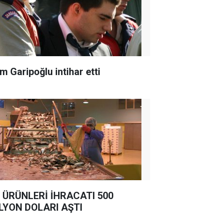
m Garipoğlu intihar etti
 ÜRÜNLERİ İHRACATI 500
LYON DOLARI AŞTI