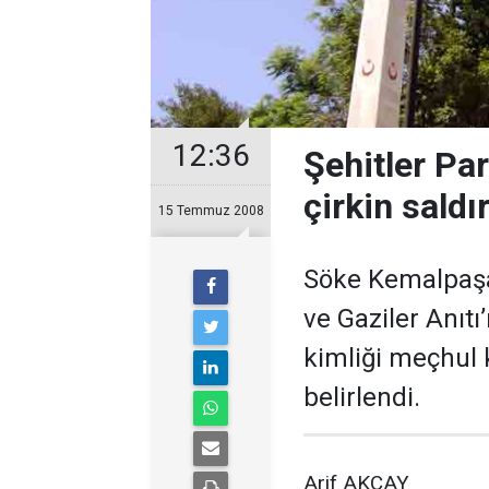
12:36
Şehitler Pa
çirkin saldır
15 Temmuz 2008
Söke Kemalpaşa
ve Gaziler Anıtı
kimliği meçhul k
belirlendi.
Arif AKÇAY