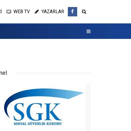
İ
WEB TV
YAZARLAR
nel