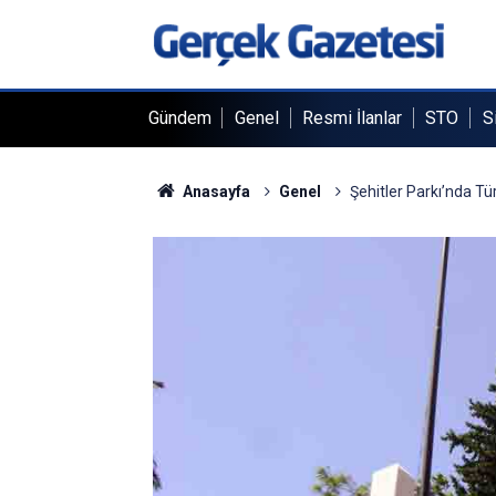
Gündem
Genel
Resmi İlanlar
STO
S
Anasayfa
Genel
Şehitler Parkı’nda Tür