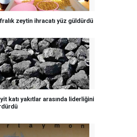
fralık zeytin ihracatı yüz güldürdü
yit katı yakıtlar arasında liderliğini
rdürdü