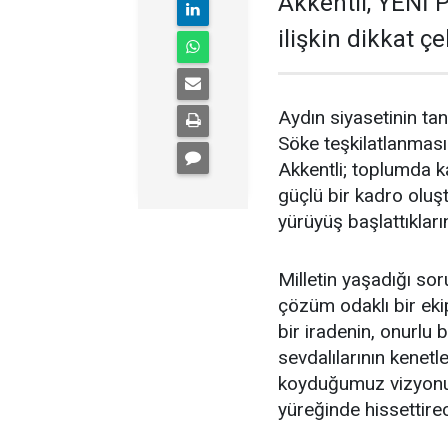
Akkentli, YENİ 
ilişkin dikkat ç
Aydın siyasetinin tan
Söke teşkilatlanmasın
Akkentli; toplumda ka
güçlü bir kadro oluşt
yürüyüş başlattıkların
Milletin yaşadığı sor
çözüm odaklı bir eki
bir iradenin, onurlu 
sevdalılarının kenetl
koyduğumuz vizyonu,
yüreğinde hissettirece