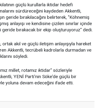
latının güçlü kurullarla iktidar hedefi
alarını sürdüreceğini kaydeden Akkentli,
ın geride bırakılacağını belirterek, "Köhnemiş
ışmış anlayışı ve kendisine çizilen sınırlar içinde
 geride bırakacak bir ekip oluşturuyoruz" dedi.
 ortak akıl ve güçlü iletişim anlayışıyla hareket
iren Akkentli, tecrübeli kadrolarla durmadan ve
larını söyledi.
ız millet, rotamız iktidar" sözleriyle
entli, YENİ Parti'nin Söke'de güçlü bir
yle yoluna devam edeceğini ifade etti.