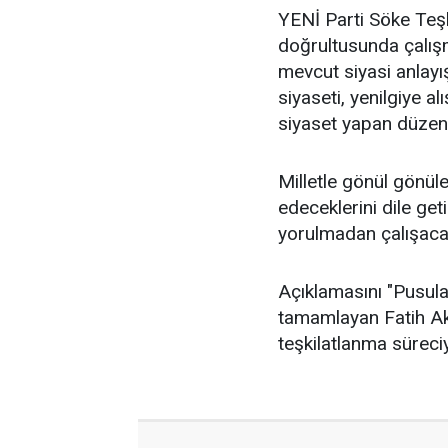
YENİ Parti Söke Teşki
doğrultusunda çalışm
mevcut siyasi anlayış
siyaseti, yenilgiye al
siyaset yapan düzeni
Milletle gönül gönüle,
edeceklerini dile get
yorulmadan çalışacak
Açıklamasını "Pusulam
tamamlayan Fatih Akk
teşkilatlanma süreci