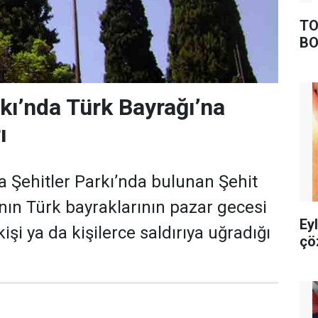
TO
BO
rkı’nda Türk Bayrağı’na
ı
 Şehitler Parkı’nda bulunan Şehit
’nın Türk bayraklarının pazar gecesi
Ey
işi ya da kişilerce saldırıya uğradığı
çö