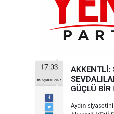
17:03
AKKENTLİ: 
SEVDALILA
05 Ağustos 2026
GÜÇLÜ BİR
Aydın siyasetin