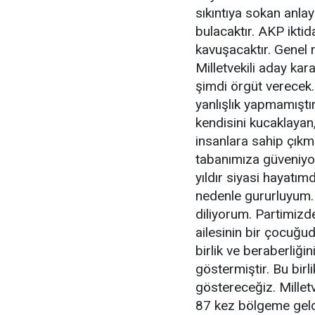
sıkıntıya sokan anla
bulacaktır. AKP iktid
kavuşacaktır. Genel 
Milletvekili aday kar
şimdi örgüt verecek.
yanlışlık yapmamıştır
kendisini kucaklayan
insanlara sahip çıkm
tabanımıza güveniyor
yıldır siyasi hayatı
nedenle gururluyum.
diliyorum. Partimizd
ailesinin bir çocuğud
birlik ve beraberliği
göstermiştir. Bu birl
göstereceğiz. Millet
87 kez bölgeme geld