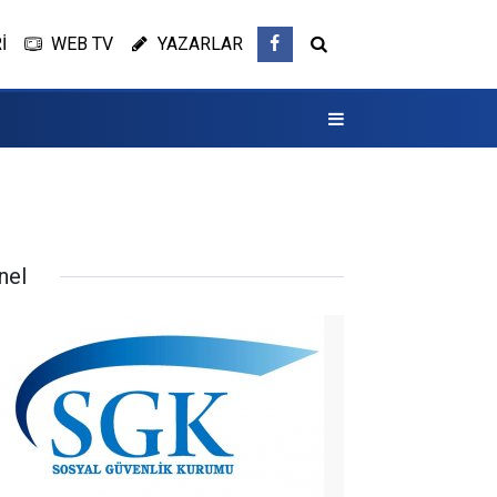
İ
WEB TV
YAZARLAR
nel