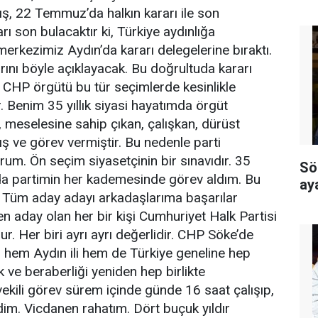
yış, 22 Temmuz’da halkın kararı ile son
arı son bulacaktır ki, Türkiye aydınlığa
merkezimiz Aydın’da kararı delegelerine bıraktı.
arını böyle açıklayacak. Bu doğrultuda kararı
 CHP örgütü bu tür seçimlerde kesinlikle
. Benim 35 yıllık siyasi hayatımda örgüt
, meselesine sahip çıkan, çalışkan, dürüst
ış ve görev vermiştir. Bu nedenle parti
um. Ön seçim siyasetçinin bir sınavıdır. 35
Sö
mda partimin her kademesinde görev aldım. Bu
ay
 Tüm aday adayı arkadaşlarıma başarılar
en aday olan her bir kişi Cumhuriyet Halk Partisi
ur. Her biri ayrı ayrı değerlidir. CHP Söke’de
ni hem Aydın ili hem de Türkiye geneline hep
ik ve beraberliği yeniden hep birlikte
vekili görev sürem içinde günde 16 saat çalışıp,
im. Vicdanen rahatım. Dört buçuk yıldır