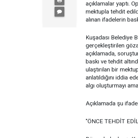
açıklamalar yaptı. 
mektupla tehdit edil
alınan ifadelerin bas
Kuşadası Belediye B
gerçekleştirilen göza
açıklamada, soruştur
baskı ve tehdit altın
ulaştırılan bir mektu
anlatıldığını iddia 
algı oluşturmayı ama
Açıklamada şu ifadele
"ÖNCE TEHDİT EDİL