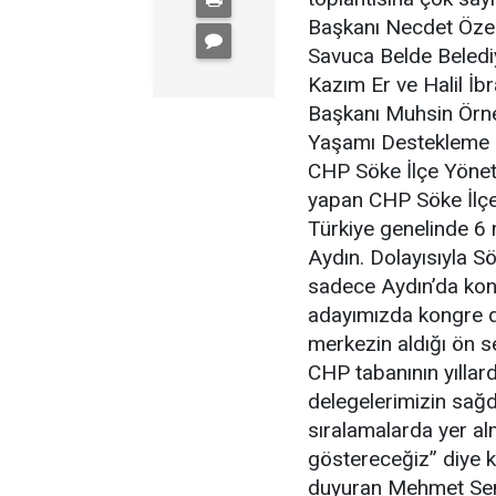
Başkanı Necdet Özek
Savuca Belde Belediy
Kazım Er ve Halil İ
Başkanı Muhsin Örn
Yaşamı Destekleme 
CHP Söke İlçe Yöneti
yapan CHP Söke İlçe
Türkiye genelinde 6 
Aydın. Dolayısıyla S
sadece Aydın’da konte
adayımızda kongre de
merkezin aldığı ön s
CHP tabanının yıllar
delegelerimizin sağd
sıralamalarda yer alm
göstereceğiz” diye k
duyuran Mehmet Semer