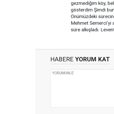
gezmediğim köy, bel
gösterdim Şimdi bun
Önümüzdeki sürecin ha
Mehmet Semerci’yi a
süre alkışladı. Lev
HABERE
YORUM KAT