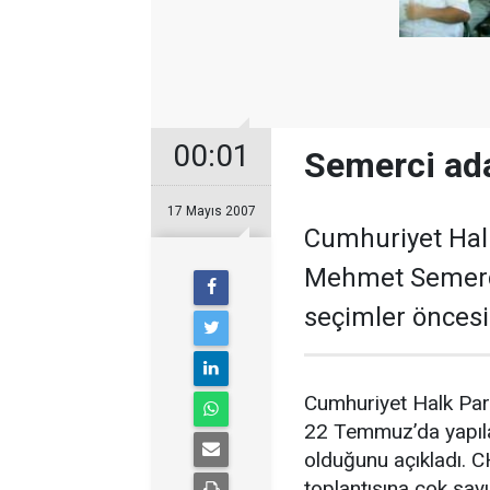
00:01
Semerci ada
17 Mayıs 2007
Cumhuriyet Halk
Mehmet Semerci
seçimler öncesi
Cumhuriyet Halk Part
22 Temmuz’da yapıla
olduğunu açıkladı. C
toplantısına çok sayı