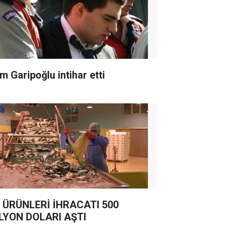
m Garipoğlu intihar etti
 ÜRÜNLERİ İHRACATI 500
LYON DOLARI AŞTI