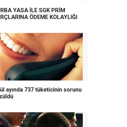
RBA YASA İLE SGK PRİM
RÇLARINA ÖDEME KOLAYLIĞI
lül ayında 737 tüketicinin sorunu
züldü