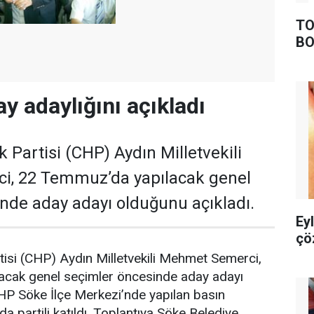
TO
BO
y adaylığını açıkladı
 Partisi (CHP) Aydın Milletvekili
, 22 Temmuz’da yapılacak genel
nde aday adayı olduğunu açıkladı.
Ey
çö
isi (CHP) Aydın Milletvekili Mehmet Semerci,
cak genel seçimler öncesinde aday adayı
HP Söke İlçe Merkezi’nde yapılan basın
da partili katıldı. Toplantıya Söke Belediye