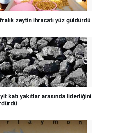
fralık zeytin ihracatı yüz güldürdü
yit katı yakıtlar arasında liderliğini
rdürdü