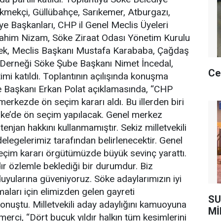
mekçi, Güllübahçe, Sarıkemer, Atburgazı,
e Başkanları, CHP il Genel Meclis Üyeleri
brahim Nizam, Söke Ziraat Odası Yönetim Kurulu
ek, Meclis Başkanı Mustafa Karababa, Çağdaş
Derneği Söke Şube Başkanı Nimet İncedal,
Ce
mi katıldı. Toplantının açılışında konuşma
 Başkanı Erkan Polat açıklamasında, “CHP
merkezde ön seçim kararı aldı. Bu illerden biri
öke’de ön seçim yapılacak. Genel merkez
njan hakkını kullanmamıştır. Sekiz milletvekili
legelerimiz tarafından belirlenecektir. Genel
eçim kararı örgütümüzde büyük sevinç yarattı.
dır özlemle beklediği bir durumdur. Biz
uyularına güveniyoruz. Söke adaylarımızın iyi
aları için elimizden gelen gayreti
SU
onuştu. Milletvekili aday adaylığını kamuoyuna
Mİ
ci, “Dört buçuk yıldır halkın tüm kesimlerini