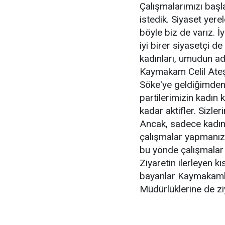
Çalışmalarımızı başl
istedik. Siyaset yer
böyle biz de varız. İyi
iyi birer siyasetçi d
kadınları, umudun ad
Kaymakam Celil Ateşo
Söke'ye geldiğimden 
partilerimizin kadın ko
kadar aktifler. Sizler
Ancak, sadece kadına
çalışmalar yapmanızı 
bu yönde çalışmalar
Ziyaretin ilerleyen k
bayanlar Kaymakamlık
Müdürlüklerine de zi