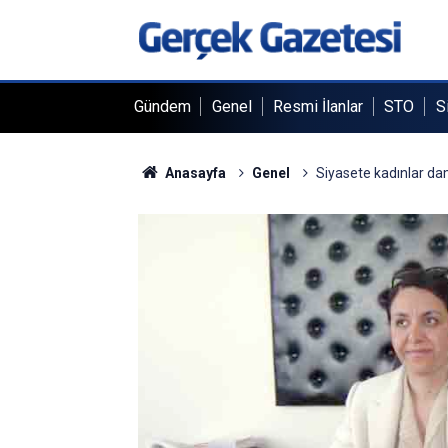
Gündem
Genel
Resmi İlanlar
STO
S
Anasayfa
Genel
Siyasete kadınlar da