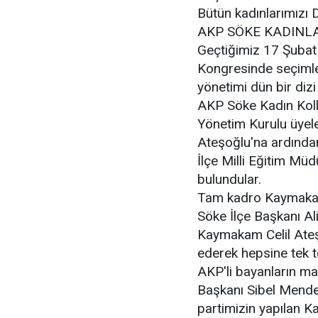
Bütün kadınlarımızı 
AKP SÖKE KADINL
Geçtiğimiz 17 Şubat
Kongresinde seçimle
yönetimi dün bir dizi
AKP Söke Kadın Kolla
Yönetim Kurulu üyel
Ateşoğlu'na ardında
İlçe Milli Eğitim M
bulundular.
Tam kadro Kaymakam
Söke İlçe Başkanı Al
Kaymakam Celil Ateşo
ederek hepsine tek t
AKP'li bayanların ma
Başkanı Sibel Mende
partimizin yapılan Ka