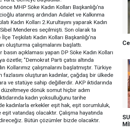
 önce MHP Söke Kadın Kolları Başkanlığı'na
icioğlu atanmış ardından Adalet ve Kalkınma
ilatı Kadın Kolları 2.Kurultayını yaparak Kadın
 Sibel Menderes seçilmişti. Son olarak ta
lçe Teşkilatı Kadın Kolları Başkanlığı'na
Ce
rı oluşturma çalışmalarını başlattı.
r basın açıklaması yapan DP Söke Kadın Kolları
 özetle; "Demokrat Parti çatısı altında
 Kollarımız çalışmalarını başlatmıştır. Türkiye
 fazlasını oluşturan kadınlar, çağdaş bir ülkede
ra ve statüye sahip değillerdir. AKP iktidarında
 düzeltmeye dönük somut hiçbir adım
iktidarında kadın yoksulluğunu tarihe
 kadınlarla erkekler eşit hak, eşit sorumluluk,
ve eşit vatandaş olacaktır. Çalışma hayatında
SU
ndireceğiz. Bütün çözümler bizde olacaktır.
Mİ