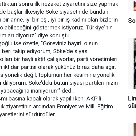
attıktan sonra ilk nezaket ziyaretini size yapmak
elde başlar ilkesiyle Söke siyasetinde bundan
 bir anne, iyi bir eş , iyi bir iş kadını olan bizlerin
So
e olabileceğini göstermek istiyoruz. Türkiye'nin
ımları diyoruz" diye konuştu.
ğlu ise özetle, "Göreviniz hayırlı olsun.
beri takip ediyorum, Söke'de siyasi
lları bir hayli aktif çalışıyorlar, parti yönetimleri
in iktidar partisi olarak yükünüz biraz daha ağır.
 yönelik değil, toplumun her kesimine yönelik
diliyorum. Söke'deki bütün siyasi partilerimizin
 yapacağına inanıyorum" dedi.
Lin
ısmı basına kapalı olarak yapılırken, AKP'li
sü
 ziyaretinin ardından Emniyet ve Milli Eğitim
yaretlerini sürdürdüler