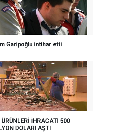
m Garipoğlu intihar etti
 ÜRÜNLERİ İHRACATI 500
LYON DOLARI AŞTI