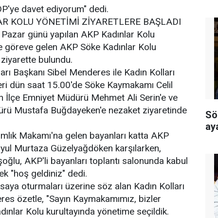
DP'ye davet ediyorum" dedi.
AR KOLU YÖNETİMİ ZİYARETLERE BAŞLADI
 Pazar günü yapılan AKP Kadınlar Kolu
 göreve gelen AKP Söke Kadınlar Kolu
 ziyarette bulundu.
rı Başkanı Sibel Menderes ile Kadın Kolları
eri dün saat 15.00'de Söke Kaymakamı Celil
n İlçe Emniyet Müdürü Mehmet Ali Serin'e ve
üdürü Mustafa Buğdayeken'e nezaket ziyaretinde
Sö
ay
lık Makamı'na gelen bayanları katta AKP
iyul Murtaza Güzelyağdöken karşılarken,
ğlu, AKP'li bayanları toplantı salonunda kabul
ek "hoş geldiniz" dedi.
saya oturmaları üzerine söz alan Kadın Kolları
res özetle, "Sayın Kaymakamımız, bizler
dınlar Kolu kurultayında yönetime seçildik.