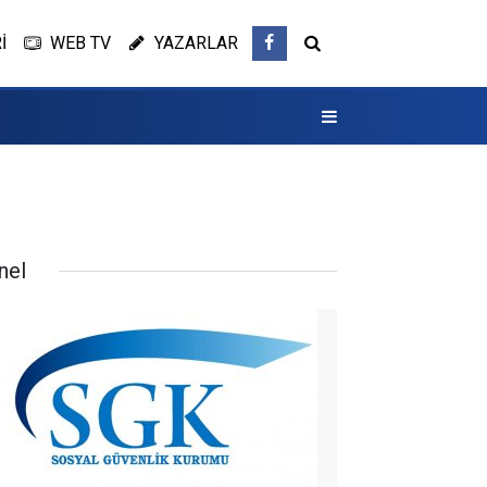
İ
WEB TV
YAZARLAR
nel