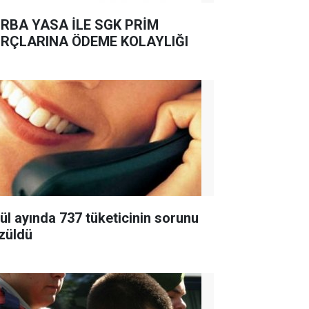
RBA YASA İLE SGK PRİM
RÇLARINA ÖDEME KOLAYLIĞI
lül ayında 737 tüketicinin sorunu
züldü