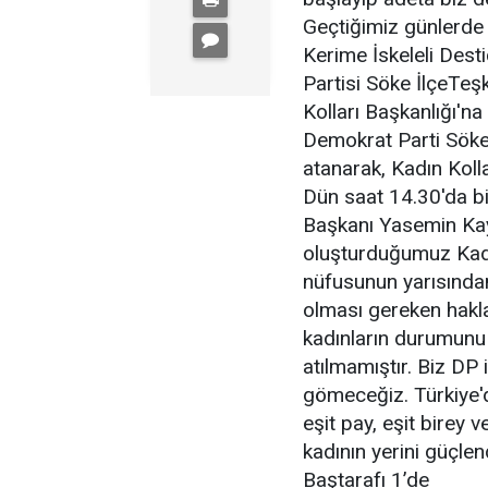
Geçtiğimiz günlerde
Kerime İskeleli Dest
Partisi Söke İlçeTeşk
Kolları Başkanlığı'na
Demokrat Parti Söke İ
atanarak, Kadın Kolla
Dün saat 14.30'da bi
Başkanı Yasemin Kaya
oluşturduğumuz Kadın
nüfusunun yarısından
olması gereken hakla
kadınların durumunu
atılmamıştır. Biz DP 
gömeceğiz. Türkiye'de
eşit pay, eşit birey 
kadının yerini güçle
Baştarafı 1’de