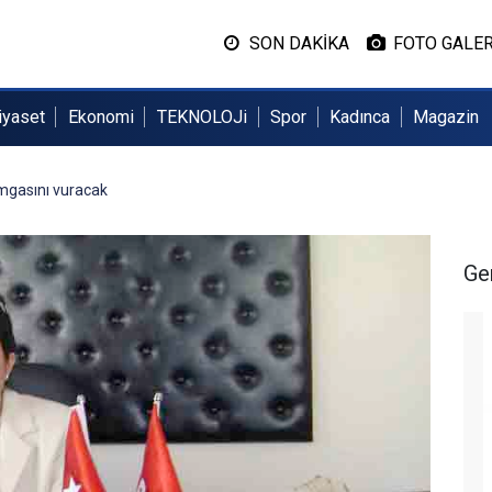
SON DAKİKA
FOTO GALER
iyaset
Ekonomi
TEKNOLOJi
Spor
Kadınca
Magazin
mgasını vuracak
Ge