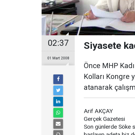
02:37
Siyasete ka
01 Mart 2008
Önce MHP Kadın 
Kolları Kongre 
atanarak çalışm
Arif AKÇAY
Gerçek Gazetesi
Son günlerde Söke si
başlayıp adeta biz d