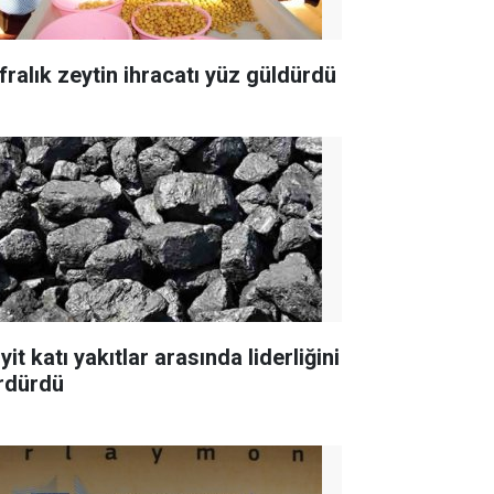
fralık zeytin ihracatı yüz güldürdü
yit katı yakıtlar arasında liderliğini
rdürdü