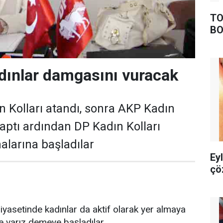
TO
BO
dınlar damgasını vuracak
Kolları atandı, sonra AKP Kadın
yaptı ardından DP Kadın Kolları
alarına başladılar
Ey
çö
yasetinde kadınlar da aktif olarak yer almaya
e varız demeye başladılar.