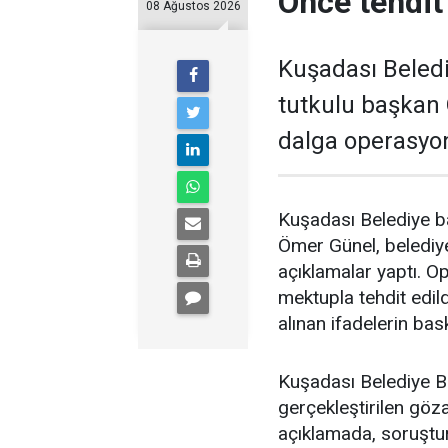
Önce tehdit 
08 Ağustos 2026
Kuşadası Beledi
tutkulu başkan 
dalga operasyon
Kuşadası Belediye ba
Ömer Günel, belediye
açıklamalar yaptı. 
mektupla tehdit edil
alınan ifadelerin bas
Kuşadası Belediye B
gerçekleştirilen göza
açıklamada, soruştur