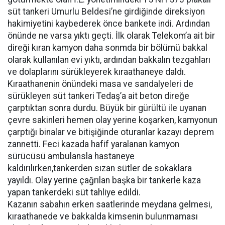
süt tankeri Umurlu Beldesi’ne girdiğinde direksiyon
hakimiyetini kaybederek önce bankete indi. Ardından
önünde ne varsa yıktı geçti. İlk olarak Telekom’a ait bir
direği kıran kamyon daha sonmda bir bölümü bakkal
olarak kullanılan evi yıktı, ardından bakkalın tezgahları
ve dolaplarını sürükleyerek kıraathaneye daldı.
Kıraathanenin önündeki masa ve sandalyeleri de
sürükleyen süt tankeri Tedaş’a ait beton direğe
çarptıktan sonra durdu. Büyük bir gürültü ile uyanan
çevre sakinleri hemen olay yerine koşarken, kamyonun
çarptığı binalar ve bitişiğinde oturanlar kazayı deprem
zannetti. Feci kazada hafif yaralanan kamyon
sürücüsü ambulansla hastaneye
kaldırılırken,tankerden sızan sütler de sokaklara
yayıldı. Olay yerine çağrılan başka bir tankerle kaza
yapan tankerdeki süt tahliye edildi.
Kazanın sabahın erken saatlerinde meydana gelmesi,
kıraathanede ve bakkalda kimsenin bulunmaması