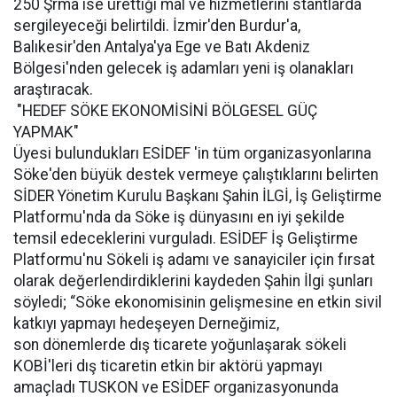
250 Şrma ise ürettiği mal ve hizmetlerini stantlarda
sergileyeceği belirtildi. İzmir'den Burdur'a,
Balıkesir'den Antalya'ya Ege ve Batı Akdeniz
Bölgesi'nden gelecek iş adamları yeni iş olanakları
araştıracak.
"HEDEF SÖKE EKONOMİSİNİ BÖLGESEL GÜÇ
YAPMAK"
Üyesi bulundukları ESİDEF 'in tüm organizasyonlarına
Söke'den büyük destek vermeye çalıştıklarını belirten
SİDER Yönetim Kurulu Başkanı Şahin İLGİ, İş Geliştirme
Platformu'nda da Söke iş dünyasını en iyi şekilde
temsil edeceklerini vurguladı. ESİDEF İş Geliştirme
Platformu'nu Sökeli iş adamı ve sanayiciler için fırsat
olarak değerlendirdiklerini kaydeden Şahin İlgi şunları
söyledi; “Söke ekonomisinin gelişmesine en etkin sivil
katkıyı yapmayı hedeşeyen Derneğimiz,
son dönemlerde dış ticarete yoğunlaşarak sökeli
KOBİ'leri dış ticaretin etkin bir aktörü yapmayı
amaçladı TUSKON ve ESİDEF organizasyonunda