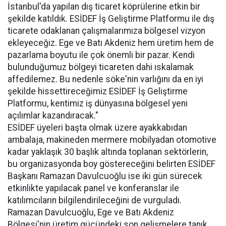
İstanbul'da yapılan dış ticaret köprülerine etkin bir
şekilde katıldık. ESİDEF İş Geliştirme Platformu ile dış
ticarete odaklanan çalışmalarımıza bölgesel vizyon
ekleyeceğiz. Ege ve Batı Akdeniz hem üretim hem de
pazarlama boyutu ile çok önemli bir pazar. Kendi
bulunduğumuz bölgeyi ticareten dahi ıskalamak
affedilemez. Bu nedenle söke'nin varlığını da en iyi
şekilde hissettireceğimiz ESİDEF İş Geliştirme
Platformu, kentimiz iş dünyasına bölgesel yeni
açılımlar kazandıracak."
ESİDEF üyeleri başta olmak üzere ayakkabıdan
ambalaja, makineden mermere mobilyadan otomotive
kadar yaklaşık 30 başlık altında toplanan sektörlerin,
bu organizasyonda boy göstereceğini belirten ESİDEF
Başkanı Ramazan Davulcuoğlu ise iki gün sürecek
etkinlikte yapılacak panel ve konferanslar ile
katılımcıların bilgilendirileceğini de vurguladı.
Ramazan Davulcuoğlu, Ege ve Batı Akdeniz
Bölgesi'nin üretim gücündeki son gelişmelere tanık