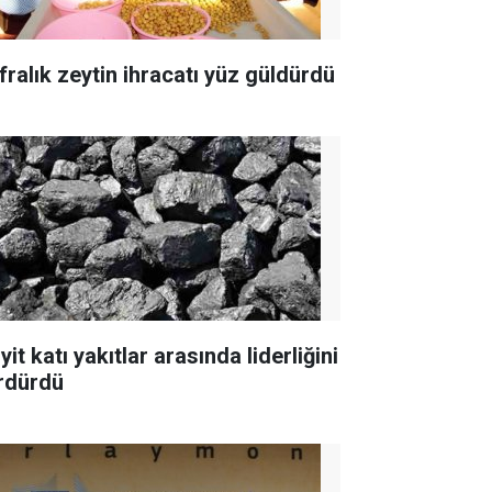
fralık zeytin ihracatı yüz güldürdü
yit katı yakıtlar arasında liderliğini
rdürdü