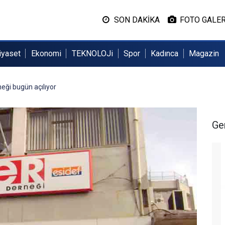
SON DAKİKA
FOTO GALER
iyaset
Ekonomi
TEKNOLOJi
Spor
Kadınca
Magazin
eği bugün açılıyor
Ge