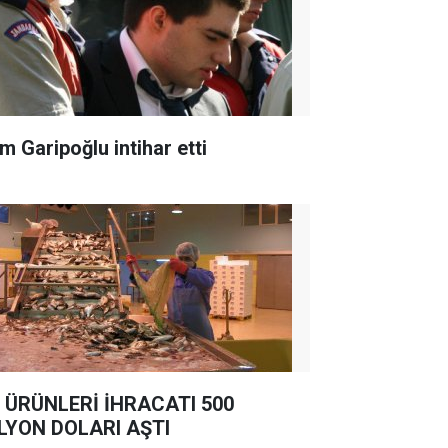
m Garipoğlu intihar etti
 ÜRÜNLERİ İHRACATI 500
LYON DOLARI AŞTI