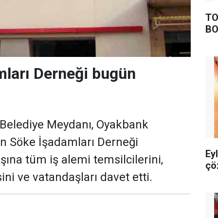
TO
BO
mları Derneği bugün
e Belediye Meydanı, Oyakbank
n Söke İşadamları Derneği
Ey
şına tüm iş alemi temsilcilerini,
çö
ni ve vatandaşları davet etti.