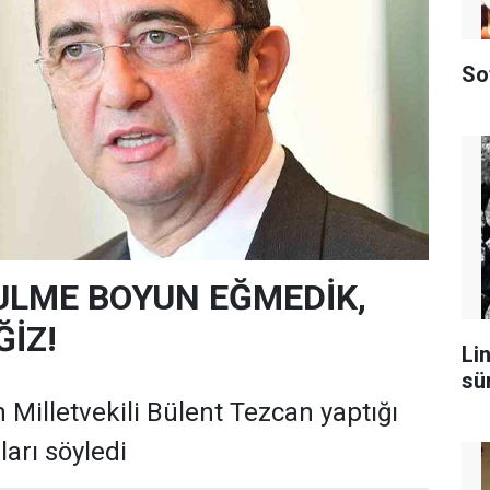
So
ULME BOYUN EĞMEDİK,
İZ!
Lin
sü
 Milletvekili Bülent Tezcan yaptığı
arı söyledi