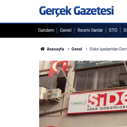
Gündem
Genel
Resmi İlanlar
STO
S
Anasayfa
Genel
Söke İşadamları Dern