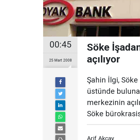
00:45
Söke İşada
açılıyor
25 Mart 2008
Şahin İlgi, Sök
üstünde buluna
merkezinin açılı
Söke bürokrasisi
Arif Akçay