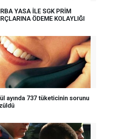
RBA YASA İLE SGK PRİM
RÇLARINA ÖDEME KOLAYLIĞI
lül ayında 737 tüketicinin sorunu
züldü