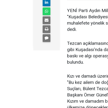
YENİ Parti Aydın Mil
"Kuşadası Belediyes
muhalefete yönelik 
dedi.
Tezcan açıklamasın
gibi Kuşadası’nda da d
baskı ve algı operas
bulundu.
Kızı ve damadı üzeri
"Bu kez ailem de doğ
Suçları, Bülent Tezc
Başkanı Ömer Günel’i
Kızım ve damadım bir
ülkemize döneceklerd