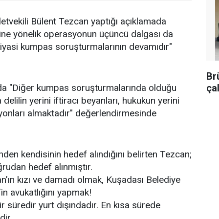
letvekili Bülent Tezcan yaptığı açıklamada
ine yönelik operasyonun üçüncü dalgası da
siyasi kumpas soruşturmalarının devamıdır"
Br
ça
da "Diğer kumpas soruşturmalarında olduğu
elilin yerini iftiracı beyanları, hukukun yerini
yonları almaktadır" değerlendirmesinde
nden kendisinin hedef alındığını belirten Tezcan;
rudan hedef alınmıştır.
an’ın kızı ve damadı olmak, Kuşadası Belediye
n avukatlığını yapmak!
 süredir yurt dışındadır. En kısa sürede
ir.