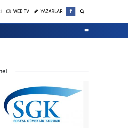
İ
WEB TV
YAZARLAR
nel