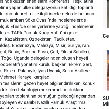
esinde düzenlenen slam Konferansı Teşkilatına
timi yapan ülke delegasyonun katıldığı toplantı
e pamuk üretimi ile ilgili incelemelerde bulunan
pamuk ambarı Söke Ovası"nda incelemelerde
elçuk Efes"de ören yerlerine yaptığı incelemenin
lerek TARﬁ Pamuk Kooperatifi"ni gezdi.
Ce
, Kazakistan, Özbekistan, Tacikistan,
deş, Endenezya, Malezya, Mısır, Suriye, ran,
al, Benin, Burkina Faso, Çad, Fildişi Sahilleri,
, Toğo, Uganda delegelerinden oluşan heyeti
operatifi yönetim kurulu başkanı Ekrem Sert,
i Ekrem Palabıyık, lyas Uyanık, Selim Akıllı ve
ehmet Karayel karşıladı.
 tesislerini gezen heyet bilgilendirilirken; konuk
deki ileri teknolojiyi mükemmel bulduklarını
de yapılan toplantının pamuğun geleceği açısından
SU
i söyleyen ev sahibi Nazilli Pamuk Araştırma
Mİ
ksel Kabakçı, yapılan inceleme gezisinden