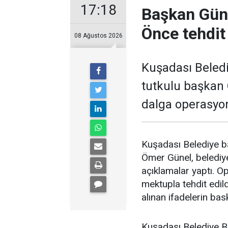
17:18
Başkan Güne
Önce tehdit 
08 Ağustos 2026
Kuşadası Beledi
tutkulu başkan 
dalga operasyon
Kuşadası Belediye ba
Ömer Günel, belediye
açıklamalar yaptı. 
mektupla tehdit edil
alınan ifadelerin bas
Kuşadası Belediye B