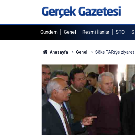
Gündem
Genel
Resmi İlanlar
STO
S
Anasayfa
Genel
Söke TARİŞe ziyaret