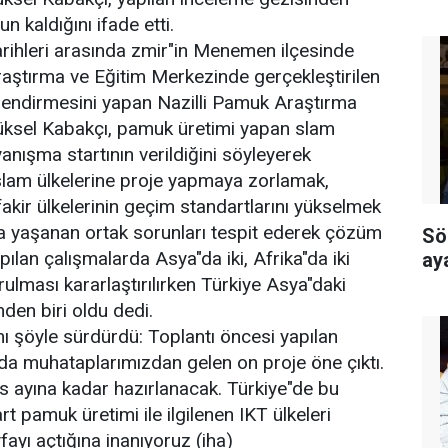
 kaldığını ifade etti.
ihleri arasında zmir"in Menemen ilçesinde
raştırma ve Eğitim Merkezinde gerçekleştirilen
rlendirmesini yapan Nazilli Pamuk Araştırma
ksel Kabakçı, pamuk üretimi yapan slam
anışma startının verildiğini söyleyerek
slam ülkelerine proje yapmaya zorlamak,
, fakir ülkelerinin geçim standartlarını yükselmek
yaşanan ortak sorunları tespit ederek çözüm
Sö
apılan çalışmalarda Asya"da iki, Afrika"da iki
ay
ulması kararlaştırılırken Türkiye Asya"daki
en biri oldu dedi.
 şöyle sürdürdü: Toplantı öncesi yapılan
da muhataplarımızdan gelen on proje öne çıktı.
s ayına kadar hazırlanacak. Türkiye"de bu
rt pamuk üretimi ile ilgilenen IKT ülkeleri
fayı açtığına inanıyoruz (iha)