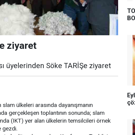
TO
BO
e ziyaret
ı üyelerinden Söke TARİŞe ziyaret
Ey
çö
 slam ülkeleri arasında dayanışmanın
nda gerçekleşen toplantının sonunda; slam
nda (IKT) yer alan ülkelerin temsilcileri örnek
e gezdi.