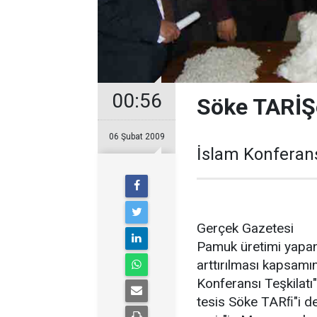
00:56
Söke TARİŞ
06 Şubat 2009
İslam Konferans
Gerçek Gazetesi
Pamuk üretimi yapan
arttırılması kapsamı
Konferansı Teşkilatı"
tesis Söke TARﬁ"i d