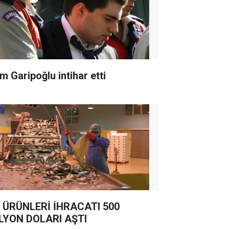
m Garipoğlu intihar etti
 ÜRÜNLERİ İHRACATI 500
LYON DOLARI AŞTI