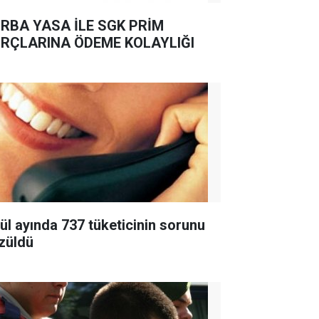
RBA YASA İLE SGK PRİM
RÇLARINA ÖDEME KOLAYLIĞI
lül ayında 737 tüketicinin sorunu
züldü