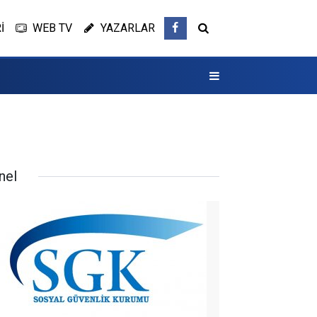
İ
WEB TV
YAZARLAR
nel