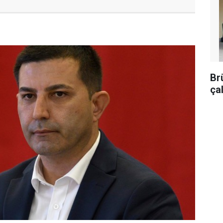
Br
ça