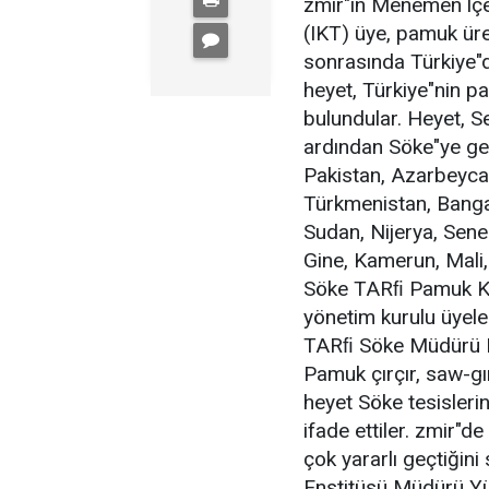
zmir"in Menemen lç
(IKT) üye, pamuk üre
sonrasında Türkiye"d
heyet, Türkiye"nin 
bulundular. Heyet, S
ardından Söke"ye ge
Pakistan, Azarbeycan
Türkmenistan, Bangal
Sudan, Nijerya, Seneg
Gine, Kamerun, Mali
Söke TARﬁ Pamuk Ko
yönetim kurulu üyeler
TARﬁ Söke Müdürü M
Pamuk çırçır, saw-gın
heyet Söke tesislerin
ifade ettiler. zmir"
çok yararlı geçtiğin
Enstitüsü Müdürü Yü