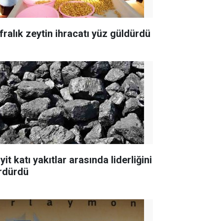
fralık zeytin ihracatı yüz güldürdü
yit katı yakıtlar arasında liderliğini
rdürdü