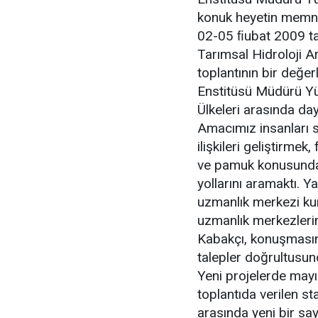
konuk heyetin memnun
02-05 ﬁubat 2009 tar
Tarımsal Hidroloji A
toplantının bir değe
Enstitüsü Müdürü Yü
Ülkeleri arasında day
Amacımız insanları 
ilişkileri geliştirmek
ve pamuk konusunda 
yollarını aramaktı. Y
uzmanlık merkezi kur
uzmanlık merkezlerind
Kabakçı, konuşmasını
talepler doğrultusun
Yeni projelerde mayı
toplantıda verilen sta
arasında yeni bir say