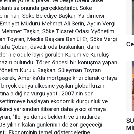
lerine yönelik plaket ve belge töreni Söke
lantı salonunda gerçekleştirildi. Söke
mirhan, Söke Belediye Başkan Yardımcısı
 Emniyet Müdürü Mehmet Ali Serin, Aydın Vergi
li Mehmet Taşkın, Söke Ticaret Odası Yyönetim
n Toyran, Meclis Başkanı Behlül Er, Söke Vergi
Ce
afa Çoban, davetli oda başkanları, daire
leri ile ödüle layık görülen Kurum ve Kuruluş
 hazırı bulundu. Tören öncesi bir konuşma yapan
Yönetim Kurulu Başkanı Süleyman Toyran
çekerek, Amerika'da mortgage krizi olarak ortaya
 birçok dünya ülkesine yayılan global krizin
altına aldığına vurgu yaptı. 2007'nin son
issettirmeye başlayan ekonomik durgunluk ve
 ikinci yarısından itibaren daha yıkıcı olmaya
yran, "İleriye dönük beklenti ve umutlarda
SU
8 yılının kalan günlerinin de zor geçeceği
Mİ
ştı. Ekonominin temel göstergelerine