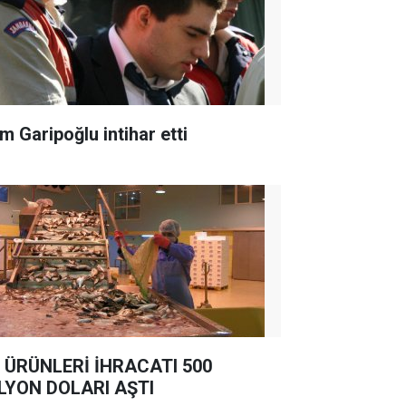
m Garipoğlu intihar etti
 ÜRÜNLERİ İHRACATI 500
LYON DOLARI AŞTI