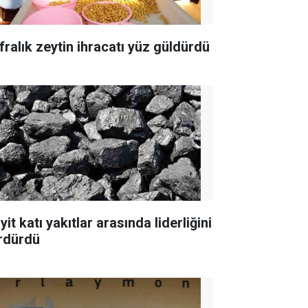
fralık zeytin ihracatı yüz güldürdü
yit katı yakıtlar arasında liderliğini
rdürdü