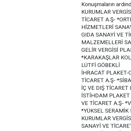
Konuşmaların ardında
KURUMLAR VERGİSİ
TİCARET A.Ş- *OR
HİZMETLERİ SANAYİ
GIDA SANAYİ VE T
MALZEMELLERİ SAN
GELİR VERGİSİ PLA
*KARAKAŞLAR KOLL
LÜTFİ GÖBEKLİ
İHRACAT PLAKET-O
TİCARET A.Ş- *SİB
İÇ VE DIŞ TİCARET 
İSTİHDAM PLAKET 
VE TİCARET A.Ş- *
*YÜKSEL SERAMİK 
KURUMLAR VERGİSİ
SANAYİ VE TİCARET