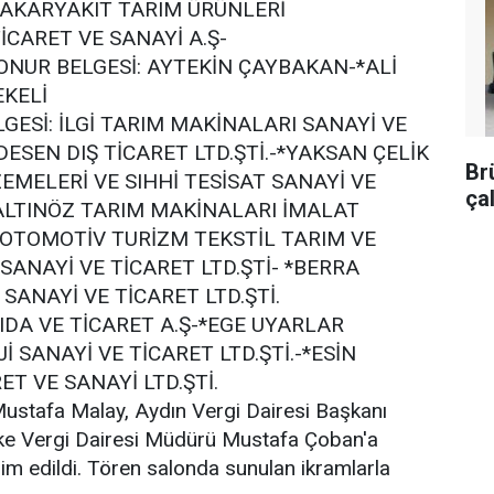
AKARYAKIT TARIM ÜRÜNLERİ
CARET VE SANAYİ A.Ş-
 ONUR BELGESİ: AYTEKİN ÇAYBAKAN-*ALİ
EKELİ
GESİ: İLGİ TARIM MAKİNALARI SANAYİ VE
*DESEN DIŞ TİCARET LTD.ŞTİ.-*YAKSAN ÇELİK
Br
EMELERİ VE SIHHİ TESİSAT SANAYİ VE
ça
*ALTINÖZ TARIM MAKİNALARI İMALAT
 OTOMOTİV TURİZM TEKSTİL TARIM VE
SANAYİ VE TİCARET LTD.ŞTİ- *BERRA
SANAYİ VE TİCARET LTD.ŞTİ.
GIDA VE TİCARET A.Ş-*EGE UYARLAR
 SANAYİ VE TİCARET LTD.ŞTİ.-*ESİN
T VE SANAYİ LTD.ŞTİ.
Mustafa Malay, Aydın Vergi Dairesi Başkanı
ke Vergi Dairesi Müdürü Mustafa Çoban'a
dim edildi. Tören salonda sunulan ikramlarla