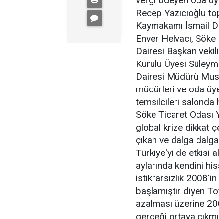
vergi ödeyen oda üye
Recep Yazıcıoğlu top
Kaymakamı İsmail De
Enver Helvacı, Söke
Dairesi Başkan veki
Kurulu Üyesi Süleyma
Dairesi Müdürü Must
müdürleri ve oda üye
temsilcileri salonda
Söke Ticaret Odası 
global krize dikkat 
çıkan ve dalga dalga
Türkiye'yi de etkisi 
aylarında kendini h
istikrarsızlık 2008'in
başlamıştır diyen To
azalması üzerine 200
gerçeği ortaya çıkmı