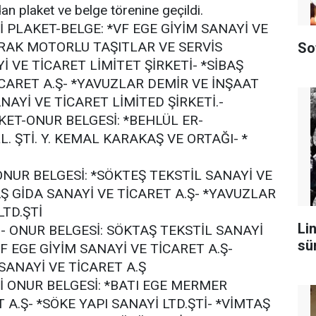
n plaket ve belge törenine geçildi.
 PLAKET-BELGE: *VF EGE GİYİM SANAYİ VE
TRAK MOTORLU TAŞITLAR VE SERVİS
So
 VE TİCARET LİMİTET ŞİRKETİ- *SİBAŞ
İCARET A.Ş- *YAVUZLAR DEMİR VE İNŞAAT
AYİ VE TİCARET LİMİTED ŞİRKETİ.-
KET-ONUR BELGESİ: *BEHLÜL ER-
. ŞTİ. Y. KEMAL KARAKAŞ VE ORTAĞI- *
NUR BELGESİ: *SÖKTEŞ TEKSTİL SANAYİ VE
AŞ GİDA SANAYİ VE TİCARET A.Ş- *YAVUZLAR
LTD.ŞTİ
Lin
- ONUR BELGESİ: SÖKTAŞ TEKSTİL SANAYİ
sü
VF EGE GİYİM SANAYİ VE TİCARET A.Ş-
SANAYİ VE TİCARET A.Ş
 ONUR BELGESİ: *BATI EGE MERMER
 A.Ş- *SÖKE YAPI SANAYİ LTD.ŞTİ- *VİMTAŞ