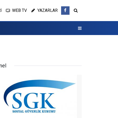
İ
WEB TV
YAZARLAR
nel