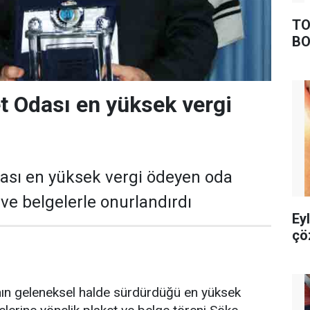
TO
BO
t Odası en yüksek vergi
ası en yüksek vergi ödeyen oda
 ve belgelerle onurlandırdı
Ey
çö
nın geleneksel halde sürdürdüğü en yüksek