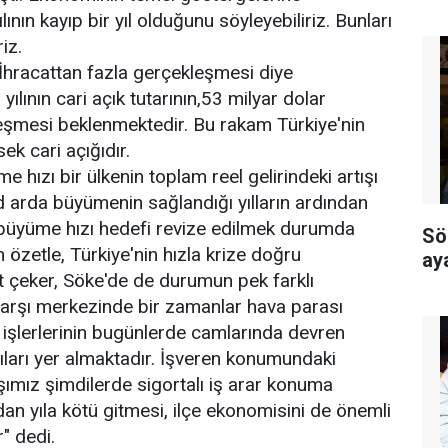
ının kayıp bir yıl olduğunu söyleyebiliriz. Bunları
iz.
 İhracattan fazla gerçekleşmesi diye
yılının cari açık tutarının,53 milyar dolar
eşmesi beklenmektedir. Bu rakam Türkiye'nin
ek cari açığıdır.
hızı bir ülkenin toplam reel gelirindeki artışı
d arda büyümenin sağlandığı yılların ardından
ı büyüme hızı hedefi revize edilmek durumda
Sö
n özetle, Türkiye'nin hızla krize doğru
ay
t çeker, Söke'de de durumun pek farklı
Çarşı merkezinde bir zamanlar hava parası
işlerlerinin bugünlerde camlarında devren
 yazıları yer almaktadır. İşveren konumundaki
ımız şimdilerde sigortalı iş arar konuma
ldan yıla kötü gitmesi, ilçe ekonomisini de önemli
" dedi.