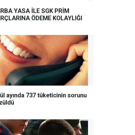
RBA YASA İLE SGK PRİM
RÇLARINA ÖDEME KOLAYLIĞI
lül ayında 737 tüketicinin sorunu
züldü