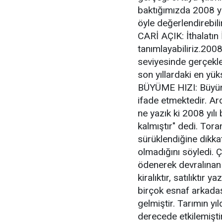
baktığımızda 2008 yıl
öyle değerlendirebilir
CARİ AÇIK: İthalatın
tanımlayabiliriz.2008 
seviyesinde gerçekl
son yıllardaki en yüks
BÜYÜME HIZI: Büyüme 
ifade etmektedir. Ar
ne yazık ki 2008 yıl
kalmıştır" dedi. Tora
sürüklendiğine dikka
olmadığını söyledi. 
ödenerek devralınan 
kiralıktır, satılıktır
birçok esnaf arkadaş
gelmiştir. Tarımın yı
derecede etkilemiştir