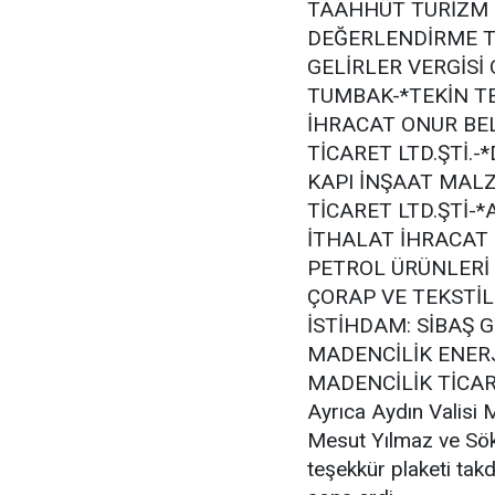
TAAHHÜT TURİZM 
DEĞERLENDİRME Tİ
GELİRLER VERGİSİ
TUMBAK-*TEKİN T
İHRACAT ONUR BEL
TİCARET LTD.ŞTİ.-
KAPI İNŞAAT MALZ
TİCARET LTD.ŞTİ-
İTHALAT İHRACAT
PETROL ÜRÜNLERİ 
ÇORAP VE TEKSTİL 
İSTİHDAM: SİBAŞ 
MADENCİLİK ENERJİ
MADENCİLİK TİCARE
Ayrıca Aydın Valisi 
Mesut Yılmaz ve Sö
teşekkür plaketi tak