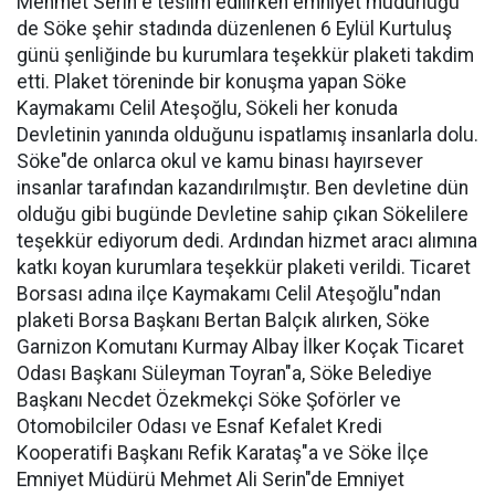
Mehmet Serin"e teslim edilirken emniyet müdürlüğü
de Söke şehir stadında düzenlenen 6 Eylül Kurtuluş
günü şenliğinde bu kurumlara teşekkür plaketi takdim
etti. Plaket töreninde bir konuşma yapan Söke
Kaymakamı Celil Ateşoğlu, Sökeli her konuda
Devletinin yanında olduğunu ispatlamış insanlarla dolu.
Söke"de onlarca okul ve kamu binası hayırsever
insanlar tarafından kazandırılmıştır. Ben devletine dün
olduğu gibi bugünde Devletine sahip çıkan Sökelilere
teşekkür ediyorum dedi. Ardından hizmet aracı alımına
katkı koyan kurumlara teşekkür plaketi verildi. Ticaret
Borsası adına ilçe Kaymakamı Celil Ateşoğlu"ndan
plaketi Borsa Başkanı Bertan Balçık alırken, Söke
Garnizon Komutanı Kurmay Albay İlker Koçak Ticaret
Odası Başkanı Süleyman Toyran"a, Söke Belediye
Başkanı Necdet Özekmekçi Söke Şoförler ve
Otomobilciler Odası ve Esnaf Kefalet Kredi
Kooperatifi Başkanı Refik Karataş"a ve Söke İlçe
Emniyet Müdürü Mehmet Ali Serin"de Emniyet