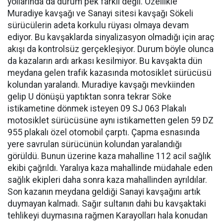
yollarında da durum pek farklı değil. Özellikle
Muradiye kavşağı ve Sanayi sitesi kavşağı Sökeli
sürücülerin adeta korkulu rüyası olmaya devam
ediyor. Bu kavşaklarda sinyalizasyon olmadığı için araç
akışı da kontrolsüz gerçekleşiyor. Durum böyle olunca
da kazaların ardı arkası kesilmiyor. Bu kavşakta dün
meydana gelen trafik kazasında motosiklet sürücüsü
kolundan yaralandı. Muradiye kavşağı mevkiinden
gelip U dönüşü yaptıktan sonra tekrar Söke
istikametine dönmek isteyen 09 SJ 063 Plakalı
motosiklet sürücüsüne aynı istikametten gelen 59 DZ
955 plakalı özel otomobil çarptı. Çapma esnasında
yere savrulan sürücünün kolundan yaralandığı
görüldü. Bunun üzerine kaza mahalline 112 acil sağlık
ekibi çağrıldı. Yaralıya kaza mahallinde müdahale eden
sağlık ekipleri daha sonra kaza mahallinden ayrıldılar.
Son kazanın meydana geldiği Sanayi kavşağını artık
duymayan kalmadı. Sağır sultanın dahi bu kavşaktaki
tehlikeyi duymasına rağmen Karayolları hala konudan