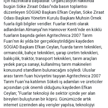
için hazırlıklara başladılar. Organizasyon hakkında
bugün Söke Ziraat Odası"nda basın toplantısı
düzenleyen SÖGİAD Başkanı Efkan Ceylan, Söke Ziraat
Odası Başkanı Yönetim Kurulu Başkanı Muhsin Örnek
fuarla ilgili bilgiler veridler. Fuarlar Kenti olarak
adlandırılan Almanya"nın Hannover Kenti'nde en köklü
fuarların başında gelen Agritechnica 2007 Tarım
Fuarı'nın iki yılda bir gerçekleştirildiğini kaydeden
SÖGİAD Başkanı Efkan Ceylan, fuarda tarım teknikleri,
ormancılık, bahçe teknikleri, şarap üretim teknikleri,
balıkçılık, traktör, transport teknikleri, tarım araçları
yedek parça sanayi, kullanılmış tarım makineleri
konusund standların bulunacağını söyledi. Uluslar
arası tarım fuarı hüviyetini taşıyan Agritechnica 2007
Tarım Fuarı'na katılımın Sökeli iş adamları ve üreticiler
açısından çok önemli olduğunu kaydeden Efkan
Ceylan; "Fuarlar teknoloji ile sektör içinde yer alan
bireyleri buluşturan bir köprü. Günümüzde artık
internet üzerinden alış verişler yapılsa, teknolojiyi